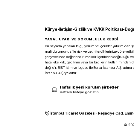
Künye
•
İletişim
•
Gizlilik ve KVKK Politikası
•
Doğr
YASAL UYARI VE SORUMLULUK REDDİ
Bu sayfada yer alan bilgi, yorum ve içerikler yatırım danışm
mali durumunuz ile risk ve getiri tercihlerinize göre yetk
çerçevesinde değerlendirilmelidir. İçeriklerin doğruluğu ve
hata, eksiklik, gecikme veya bu bilgilerin kullanımından 
değildir. BIST isim ve logosu ile Borsa İstanbul A.Ş. adına a
İstanbul A.Ş.’ye aittir.
Haftalık yeni kurulan şirketler
Haftalık listeye göz atın
İstanbul Ticaret Gazetesi · Reşadiye Cad. Emin
© 2026