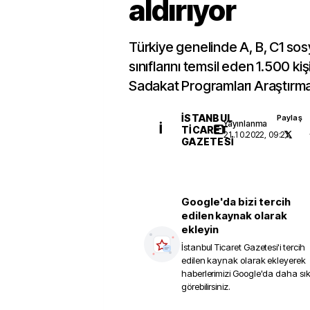
aldırıyor
Türkiye genelinde A, B, C1 so
sınıflarını temsil eden 1.500 kişi
Sadakat Programları Araştırmas
İSTANBUL
Paylaş
Yayınlanma
İ
TICARET
21.10.2022, 09:21
GAZETESI
Google'da bizi tercih
edilen kaynak olarak
ekleyin
İstanbul Ticaret Gazetesi
'i tercih
edilen kaynak olarak ekleyerek
haberlerimizi Google'da daha sı
görebilirsiniz.