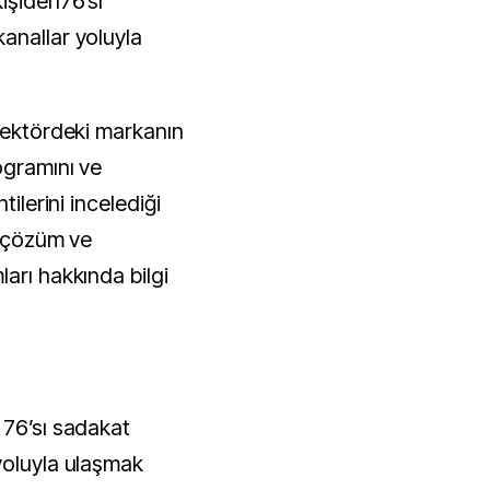
işiden76’sı
anallar yoluyla
 sektördeki markanın
ogramını ve
tilerini incelediği
i çözüm ve
arı hakkında bilgi
 76’sı sadakat
yoluyla ulaşmak