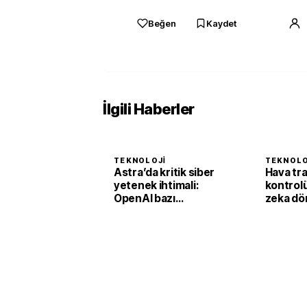
Beğen
Kaydet
İlgili Haberler
TEKNOLOJI
TEKNOLO
Astra’da kritik siber
Hava tra
yetenek ihtimali:
kontrol
OpenAI bazı
zeka dö
çalışmaları durdurdu