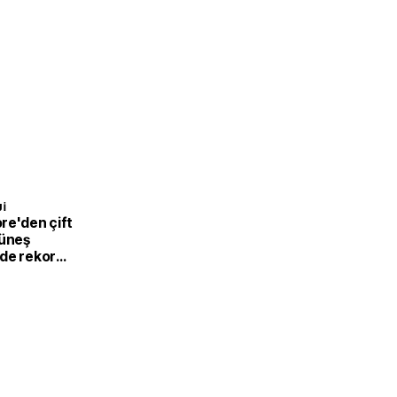
I
re'den çift
güneş
de rekor