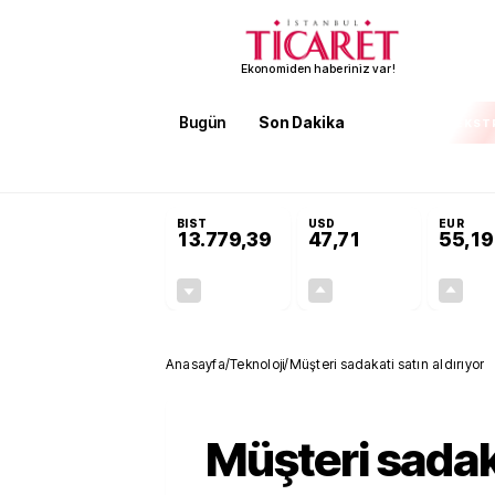
Ekonomiden haberiniz var!
Bugün
Son Dakika
Finans
EKST
SON DAKİKA
İran'dan Hürmüz Boğazı şartı! 'Düzelene kad
BIST
USD
EUR
13.779,39
47,71
55,19
-0,14%
+0,18%
-19,42
0,09
Anasayfa
/
Teknoloji
/
Müşteri sadakati satın aldırıyor
Müşteri sadak