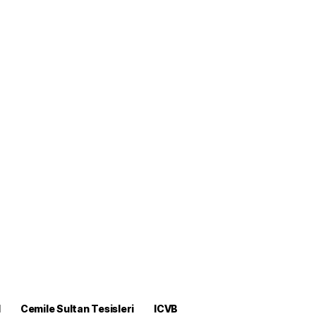
M
Cemile Sultan Tesisleri
ICVB