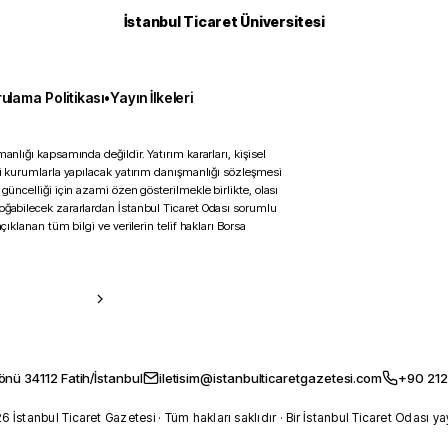
İstanbul Ticaret Üniversitesi
ulama Politikası
•
Yayın İlkeleri
anlığı kapsamında değildir. Yatırım kararları, kişisel
ili kurumlarla yapılacak yatırım danışmanlığı sözleşmesi
 güncelliği için azami özen gösterilmekle birlikte, olası
doğabilecek zararlardan İstanbul Ticaret Odası sorumlu
çıklanan tüm bilgi ve verilerin telif hakları Borsa
önü 34112 Fatih/İstanbul
iletisim@istanbulticaretgazetesi.com
+90 212
 İstanbul Ticaret Gazetesi · Tüm hakları saklıdır · Bir İstanbul Ticaret Odası ya