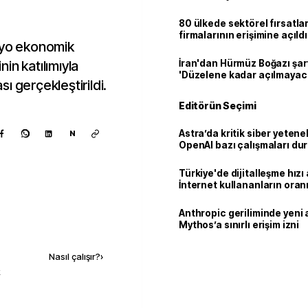
80 ülkede sektörel fırsatla
firmalarının erişimine açıldı
syo ekonomik
nin katılımıyla
İran'dan Hürmüz Boğazı şart
'Düzelene kadar açılmayac
ı gerçekleştirildi.
Editörün Seçimi
Astra’da kritik siber yetenek
N
OpenAI bazı çalışmaları du
Türkiye'de dijitalleşme hızı 
İnternet kullananların oran
92,3'e yükseldi
Anthropic geriliminde yeni 
Mythos’a sınırlı erişim izni
Kaynak ekle
Nasıl çalışır?
›
k