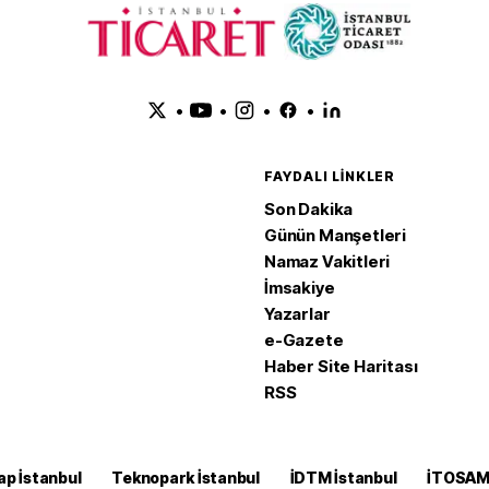
•
•
•
•
FAYDALI LINKLER
Son Dakika
Günün Manşetleri
Namaz Vakitleri
İmsakiye
Yazarlar
e-Gazete
Haber Site Haritası
RSS
ap İstanbul
Teknopark İstanbul
İDTM İstanbul
İTOSA