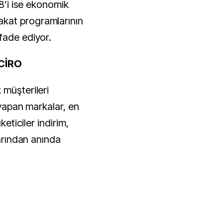
.8’i ise ekonomik
kat programlarının
fade ediyor.
 CİRO
 müşterileri
 yapan markalar, en
keticiler indirim,
larından anında