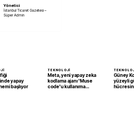
Yönetici
İstanbul Ticaret Gazetesi –
Süper Admin
JI
TEKNOLOJI
TEKNOLOJ
fiği
Meta, yeni yapay zeka
Güney Ko
ünde yapay
kodlama ajanı 'Muse
yüzeyli 
nemi başlıyor
code'u kullanıma
hücresin
sundu
verim