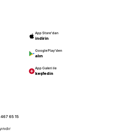
App Store'dan
indirin
Google Play'den
alın
App Galeri ile
keşfedin
 467 65 15
yınıdır