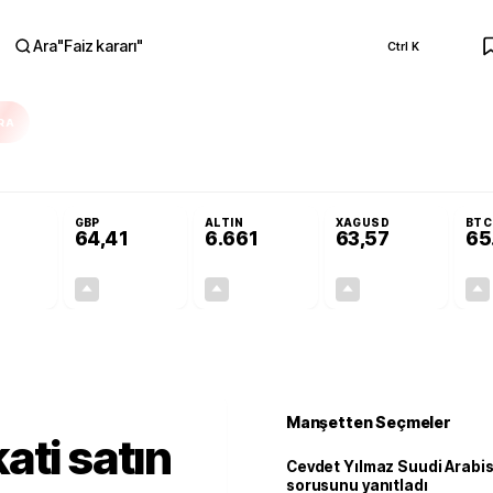
Ara
"
Faiz kararı
"
Ctrl K
RA
ar açılmayacak'
Cevdet Yılmaz Suudi Arabistan ve KAAN sorusunu yanıtla
GBP
ALTIN
XAGUSD
BTC
64,41
6.661
63,57
65
+0,32%
+0,38%
+2,59%
+3,37%
0,18
0,24
167,96
2,07
Manşetten Seçmeler
ati satın
Cevdet Yılmaz Suudi Arabi
sorusunu yanıtladı