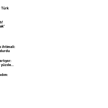
r Türk
ı!
ak'
 ihtimali:
rdurdu
artıyor:
ı yüzde
adım: