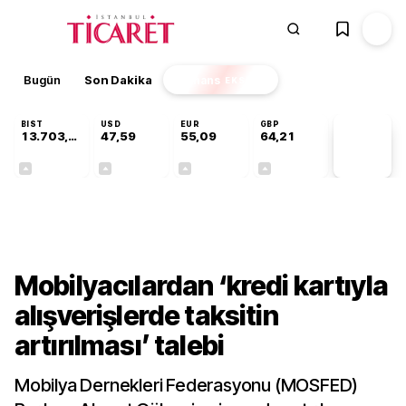
Bugün
Son Dakika
Finans
EKSTRA
BIST
USD
EUR
GBP
13.703,13
47,59
55,09
64,21
PİYASA
VERİLERİ
+0,11%
+0,05%
+0,15%
+0,17%
Sektörel
Mobilyacılardan ‘kredi kartıyla
alışverişlerde taksitin
artırılması’ talebi
Mobilya Dernekleri Federasyonu (MOSFED)