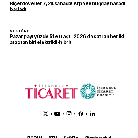
Biçerdöverler 7/24 sahada! Arpa ve buğday hasadı
başladı
SEKTÖREL
Pazar payı yüzde 51’e ulaştı: 2026’da satılan her iki
araçtan biri elektrikli-hibrit
•
•
•
•
İTOTAM
BTM
SoftITo
Kitap İstanbul