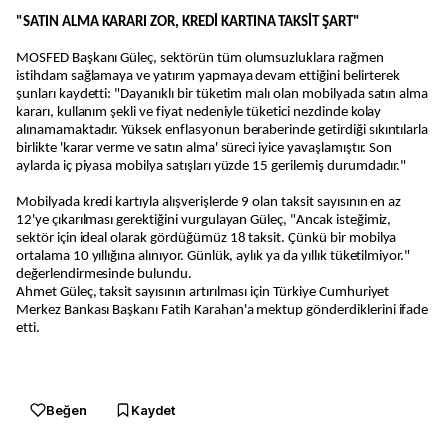
"SATIN ALMA KARARI ZOR, KREDİ KARTINA TAKSİT ŞART"
MOSFED Başkanı Güleç, sektörün tüm olumsuzluklara rağmen
istihdam sağlamaya ve yatırım yapmaya devam ettiğini belirterek
şunları kaydetti: "Dayanıklı bir tüketim malı olan mobilyada satın alma
kararı, kullanım şekli ve fiyat nedeniyle tüketici nezdinde kolay
alınamamaktadır. Yüksek enflasyonun beraberinde getirdiği sıkıntılarla
birlikte 'karar verme ve satın alma' süreci iyice yavaşlamıştır. Son
aylarda iç piyasa mobilya satışları yüzde 15 gerilemiş durumdadır."
Mobilyada kredi kartıyla alışverişlerde 9 olan taksit sayısının en az
12'ye çıkarılması gerektiğini vurgulayan Güleç, "Ancak isteğimiz,
sektör için ideal olarak gördüğümüz 18 taksit. Çünkü bir mobilya
ortalama 10 yıllığına alınıyor. Günlük, aylık ya da yıllık tüketilmiyor."
değerlendirmesinde bulundu.
Ahmet Güleç, taksit sayısının artırılması için Türkiye Cumhuriyet
Merkez Bankası Başkanı Fatih Karahan'a mektup gönderdiklerini ifade
etti.
Beğen
Kaydet