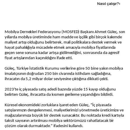
Kaynak ekle
Nasıl çalışır?
›
Mobilya Dernekleri Federasyonu (MOSFED) Başkanı Ahmet Güleç, son
yıllarda mobilya üretiminde ham madde ve işçilik gibi birçok kalemde
maliyet artışı olduğunu belirterek, mali politikalara destek vermek ve
hayat pahalılığıyla mücadele etmek amacıyla mobilya fiyatlarında
geçen sene sonuna kadar artışa gidilmediğini, sonrasında da agresif
fiyat artışlarından kaçınıldığını ifade etti.
Güleç, Türkiye İstatistik Kurumu verilerine göre 50 bine yakın mobilya
imalatçısının doğrudan 250 bin civarında istihdam sağladığına,
ihracatın da 5,2 milyar dolar seviyesine çıktığına dikkati çekti.
2023'te iç piyasada satış adedi bazında yüzde 15 kayıp olduğunu
belirten Güleç, ihracatta da kısmen gerileme yaşandığını bildirdi.
Küresel ekonomideki zorluklara işaret eden Güleç, "İç piyasada
satışlarımızın dengelenmesi, maliyetlerimizi yönetmede üreticimize ve
mağazalarımıza büyük bir destek sunacaktır. Bu noktada kredi kartıyla
taksit sayısının artırılması mobilya sektörümüzü rahatlatacak bir
çözüm olarak durmaktadır." ifadesini kullandı.