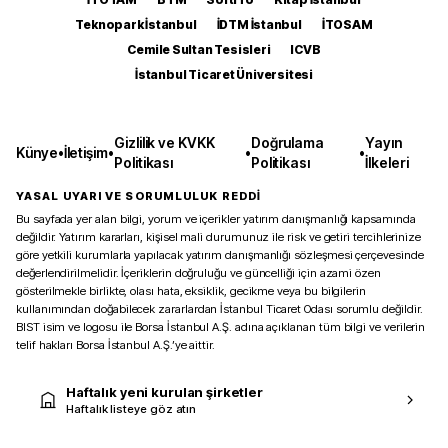
Teknopark İstanbul
İDTM İstanbul
İTOSAM
Cemile Sultan Tesisleri
ICVB
İstanbul Ticaret Üniversitesi
Gizlilik ve KVKK
Doğrulama
Yayın
Künye
•
İletişim
•
•
•
Politikası
Politikası
İlkeleri
YASAL UYARI VE SORUMLULUK REDDİ
Bu sayfada yer alan bilgi, yorum ve içerikler yatırım danışmanlığı kapsamında
değildir. Yatırım kararları, kişisel mali durumunuz ile risk ve getiri tercihlerinize
göre yetkili kurumlarla yapılacak yatırım danışmanlığı sözleşmesi çerçevesinde
değerlendirilmelidir. İçeriklerin doğruluğu ve güncelliği için azami özen
gösterilmekle birlikte, olası hata, eksiklik, gecikme veya bu bilgilerin
kullanımından doğabilecek zararlardan İstanbul Ticaret Odası sorumlu değildir.
BIST isim ve logosu ile Borsa İstanbul A.Ş. adına açıklanan tüm bilgi ve verilerin
telif hakları Borsa İstanbul A.Ş.’ye aittir.
Haftalık yeni kurulan şirketler
Haftalık listeye göz atın