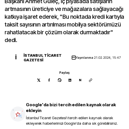
Başkanı Ahmet Güleç, iç piyasada satışların
artmasının üreticiye ve mağazalara sağlayacağı
katkıya işaret ederek, "Bu noktada kredi kartıyla
taksit sayısının artırılması mobilya sektörümüzü
rahatlatacak bir çözüm olarak durmaktadır"
dedi.
İSTANBUL TICARET
İ
Yayınlanma
21.02.2024, 15:47
GAZETESI
Paylaş
N
Google'da bizi tercih edilen kaynak olarak
ekleyin
İstanbul Ticaret Gazetesi
'i tercih edilen kaynak olarak
ekleyerek haberlerimizi Google'da daha sık görebilirsiniz.