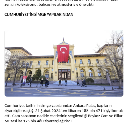
zengin koleksiyonu, bahçesi ve atmosferiyle öne çıktı.
CUMHURİYET’İN SİMGE YAPILARINDAN
Cumhuriyet tarihinin simge yapılarından Ankara Palas, kapılarını
ziyaretçilere açtığı 21 Şubat 2024'ten itibaren 188 bin 471 kişiyi konuk
etti. Cam sanatının nadide eserlerinin sergilendiği Beykoz Cam ve Billur
Müzesi ise 175 bin 480 ziyaretçi ağırladı.