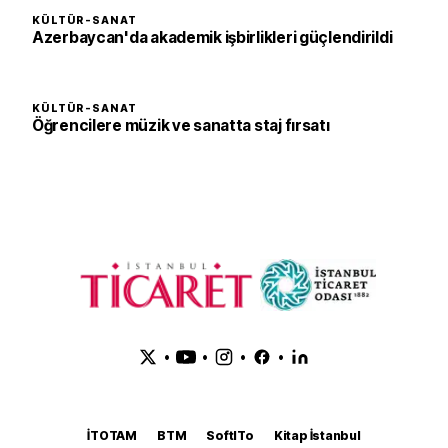
KÜLTÜR-SANAT
Azerbaycan'da akademik işbirlikleri güçlendirildi
KÜLTÜR-SANAT
Öğrencilere müzik ve sanatta staj fırsatı
•
•
•
•
İTOTAM
BTM
SoftITo
Kitap İstanbul