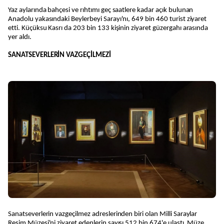
Yaz aylarında bahçesi ve rıhtımı geç saatlere kadar açık bulunan
Anadolu yakasındaki Beylerbeyi Sarayı'nı, 649 bin 460 turist ziyaret
etti. Küçüksu Kasrı da 203 bin 133 kişinin ziyaret güzergahı arasında
yer aldı.
SANATSEVERLERİN VAZGEÇİLMEZİ
Sanatseverlerin vazgeçilmez adreslerinden biri olan Milli Saraylar
Resim Müzesi'ni ziyaret edenlerin sayısı 512 bin 674'e ulaştı. Müze,