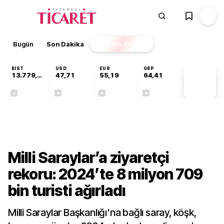
Bugün
Son Dakika
Finans
EKSTRA
BIST
USD
EUR
GBP
13.779,39
47,71
55,19
64,41
PİYASA
VERİLERİ
-0,14%
+0,18%
+0,32%
+0,38%
Kültür-Sanat
Milli Saraylar’a ziyaretçi
rekoru: 2024’te 8 milyon 709
bin turisti ağırladı
Milli Saraylar Başkanlığı'na bağlı saray, köşk,