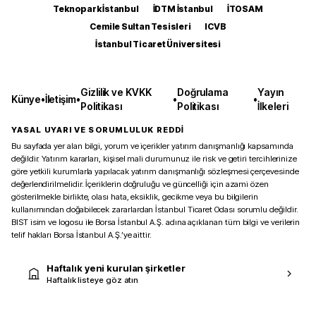
Teknopark İstanbul
İDTM İstanbul
İTOSAM
Cemile Sultan Tesisleri
ICVB
İstanbul Ticaret Üniversitesi
Gizlilik ve KVKK
Doğrulama
Yayın
Künye
•
İletişim
•
•
•
Politikası
Politikası
İlkeleri
YASAL UYARI VE SORUMLULUK REDDİ
Bu sayfada yer alan bilgi, yorum ve içerikler yatırım danışmanlığı kapsamında
değildir. Yatırım kararları, kişisel mali durumunuz ile risk ve getiri tercihlerinize
göre yetkili kurumlarla yapılacak yatırım danışmanlığı sözleşmesi çerçevesinde
değerlendirilmelidir. İçeriklerin doğruluğu ve güncelliği için azami özen
gösterilmekle birlikte, olası hata, eksiklik, gecikme veya bu bilgilerin
kullanımından doğabilecek zararlardan İstanbul Ticaret Odası sorumlu değildir.
BIST isim ve logosu ile Borsa İstanbul A.Ş. adına açıklanan tüm bilgi ve verilerin
telif hakları Borsa İstanbul A.Ş.’ye aittir.
Haftalık yeni kurulan şirketler
Haftalık listeye göz atın