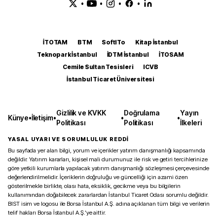
•
•
•
•
İTOTAM
BTM
SoftITo
Kitap İstanbul
Teknopark İstanbul
İDTM İstanbul
İTOSAM
Cemile Sultan Tesisleri
ICVB
İstanbul Ticaret Üniversitesi
Gizlilik ve KVKK
Doğrulama
Yayın
Künye
•
İletişim
•
•
•
Politikası
Politikası
İlkeleri
YASAL UYARI VE SORUMLULUK REDDİ
Bu sayfada yer alan bilgi, yorum ve içerikler yatırım danışmanlığı kapsamında
değildir. Yatırım kararları, kişisel mali durumunuz ile risk ve getiri tercihlerinize
göre yetkili kurumlarla yapılacak yatırım danışmanlığı sözleşmesi çerçevesinde
değerlendirilmelidir. İçeriklerin doğruluğu ve güncelliği için azami özen
gösterilmekle birlikte, olası hata, eksiklik, gecikme veya bu bilgilerin
kullanımından doğabilecek zararlardan İstanbul Ticaret Odası sorumlu değildir.
BIST isim ve logosu ile Borsa İstanbul A.Ş. adına açıklanan tüm bilgi ve verilerin
telif hakları Borsa İstanbul A.Ş.’ye aittir.