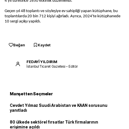
4 yıl süresince 1650 etkinlik düzenlendi.
Geçen yıl 48 toplantı ve söyleşiye ev sahipliği yapan kütüphane, bu
toplantılarda 20 bin 712 kişiyi ağırladı. Ayrıca, 2024'te kütüphanede
10 sergi açılışı yapıldı.
Beğen
Kaydet
FEDAYİ YILDIRIM
İstanbul Ticaret Gazetesi – Editör
Manşetten Seçmeler
Cevdet Yılmaz Suudi Arabistan ve KAAN sorusunu
yanıtladı
80 ülkede sektörel fırsatlar Türk firmalarının
erişimine açıldı