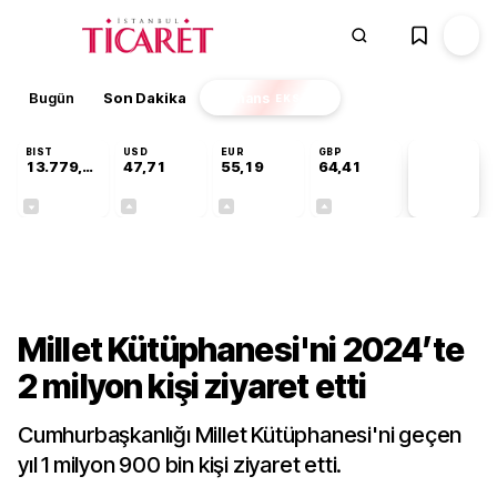
Bugün
Son Dakika
Finans
EKSTRA
BIST
USD
EUR
GBP
13.779,39
47,71
55,19
64,41
PİYASA
VERİLERİ
-0,14%
+0,18%
+0,32%
+0,38%
Kültür-Sanat
Millet Kütüphanesi'ni 2024’te
2 milyon kişi ziyaret etti
Cumhurbaşkanlığı Millet Kütüphanesi'ni geçen
yıl 1 milyon 900 bin kişi ziyaret etti.