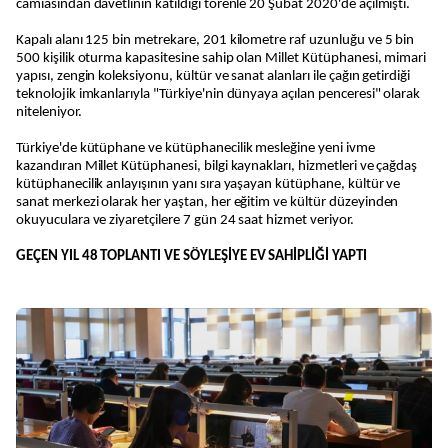
camiasından davetlinin katıldığı törenle 20 Şubat 2020'de açılmıştı.
Kapalı alanı 125 bin metrekare, 201 kilometre raf uzunluğu ve 5 bin
500 kişilik oturma kapasitesine sahip olan Millet Kütüphanesi, mimari
yapısı, zengin koleksiyonu, kültür ve sanat alanları ile çağın getirdiği
teknolojik imkanlarıyla "Türkiye'nin dünyaya açılan penceresi" olarak
niteleniyor.
Türkiye'de kütüphane ve kütüphanecilik mesleğine yeni ivme
kazandıran Millet Kütüphanesi, bilgi kaynakları, hizmetleri ve çağdaş
kütüphanecilik anlayışının yanı sıra yaşayan kütüphane, kültür ve
sanat merkezi olarak her yaştan, her eğitim ve kültür düzeyinden
okuyuculara ve ziyaretçilere 7 gün 24 saat hizmet veriyor.
GEÇEN YIL 48 TOPLANTI VE SÖYLEŞİYE EV SAHİPLİĞİ YAPTI