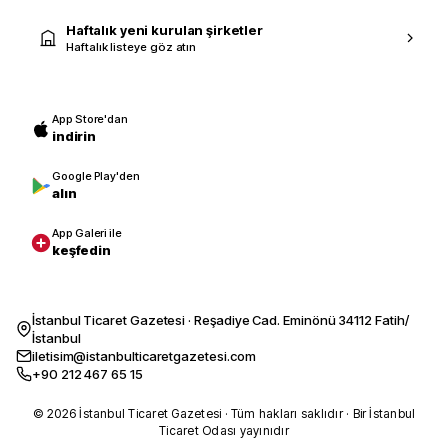
Haftalık yeni kurulan şirketler
Haftalık listeye göz atın
App Store'dan
indirin
Google Play'den
alın
App Galeri ile
keşfedin
İstanbul Ticaret Gazetesi · Reşadiye Cad. Eminönü 34112 Fatih/
İstanbul
iletisim@istanbulticaretgazetesi.com
+90 212 467 65 15
© 2026 İstanbul Ticaret Gazetesi · Tüm hakları saklıdır · Bir İstanbul
Ticaret Odası yayınıdır