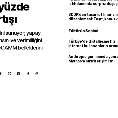
 yüzde
istihdamında sürpriz düşüş
tışı
BDDK’dan tasarruf finans
düzenlemesi: Taşıt, konut v
limitler değişti
Editörün Seçimi
ini sunuyor; yapay
ını ve verimliliğini
Türkiye'de dijitalleşme hızı 
İnternet kullananların oran
OCAMM belleklerini
92,3'e yükseldi
Anthropic geriliminde yeni 
Mythos’a sınırlı erişim izni
N
Kaynak ekle