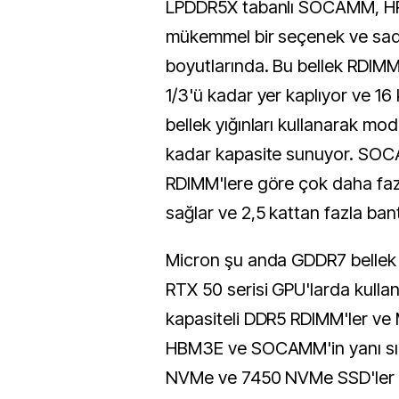
LPDDR5X tabanlı SOCAMM, HP
mükemmel bir seçenek ve s
boyutlarında. Bu bellek RDIMM
1/3'ü kadar yer kaplıyor ve 16
bellek yığınları kullanarak mo
kadar kapasite sunuyor. SO
RDIMM'lere göre çok daha faz
sağlar ve 2,5 kattan fazla bant
Micron şu anda GDDR7 bellek 
RTX 50 serisi GPU'larda kullan
kapasiteli DDR5 RDIMM'ler ve
HBM3E ve SOCAMM'in yanı sı
NVMe ve 7450 NVMe SSD'ler 