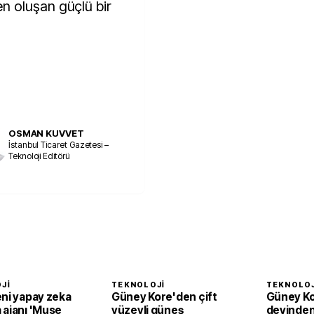
n oluşan güçlü bir
OSMAN KUVVET
İstanbul Ticaret Gazetesi –
Teknoloji Editörü
JI
TEKNOLOJI
TEKNOLOJ
eni yapay zeka
Güney Kore'den çift
Güney Kor
 ajanı 'Muse
yüzeyli güneş
devinden