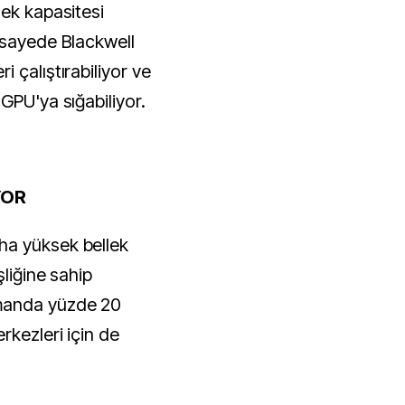
lek kapasitesi
 sayede Blackwell
 çalıştırabiliyor ve
 GPU'ya sığabiliyor.
YOR
ha yüksek bellek
şliğine sahip
manda yüzde 20
rkezleri için de