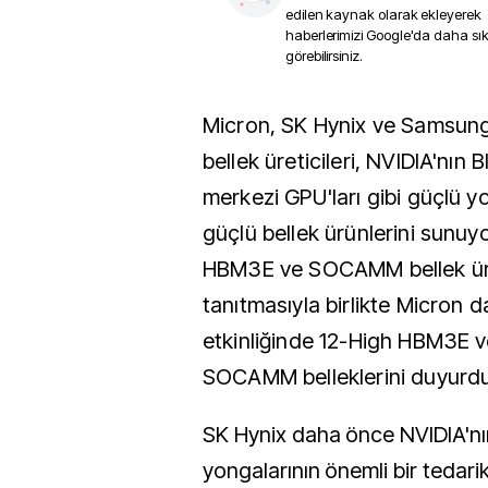
edilen kaynak olarak ekleyerek
haberlerimizi Google'da daha sı
görebilirsiniz.
Micron, SK Hynix ve Samsung gibi önde gelen
bellek üreticileri, NVIDIA'nın B
merkezi GPU'ları gibi güçlü y
güçlü bellek ürünlerini sunuyo
HBM3E ve SOCAMM bellek ürü
tanıtmasıyla birlikte Micron
etkinliğinde 12-High HBM3E 
SOCAMM belleklerini duyurdu
SK Hynix daha önce NVIDIA'n
yongalarının önemli bir tedar