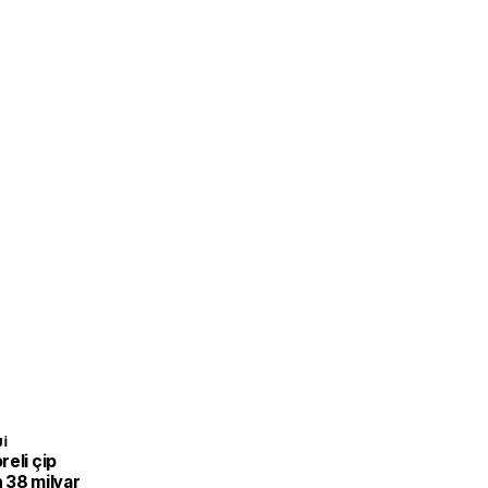
I
eli çip
 38 milyar