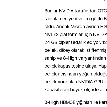
Bunlar NVIDIA tarafından GTC 
tanıtılan en yeni ve en güçlü B
oldu. Ancak Micron ayrıca H
NVL72 platformları için NVID
24 GB çipler tedarik ediyor. 
bellek, dikey olarak istiflenmi
sahip ve 8-High varyantından
bellek kapasitesine ulaşır. Yap
bellek açısından yoğun oldu
bellek yongaları NVIDIA GPU'la
kapasitesini büyük ölçüde art
8-High HBM3E yığınları ile karşı