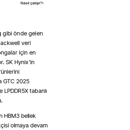
Nasıl çalışır?
›
k
lackwell veri
ongalar için en
r. SK Hynix'in
nlerini
 da GTC 2025
ve LPDDR5X tabanlı
.
ın HBM3 bellek
ikçisi olmaya devam