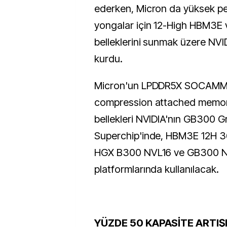
ederken, Micron da yüksek pe
yongalar için 12-High HBM3
belleklerini sunmak üzere NVIDI
kurdu.
Micron'un LPDDR5X SOCAMM (
compression attached memo
bellekleri NVIDIA'nın GB300 G
Superchip'inde, HBM3E 12H 36 
HGX B300 NVL16 ve GB300 
platformlarında kullanılacak.
YÜZDE 50 KAPASİTE ARTIŞ