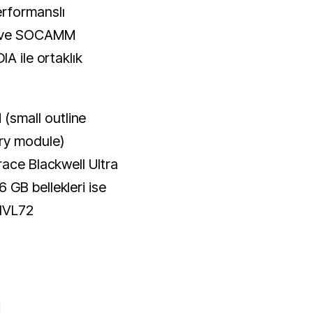
rformanslı
E ve SOCAMM
A ile ortaklık
small outline
ry module)
race Blackwell Ultra
GB bellekleri ise
NVL72
I