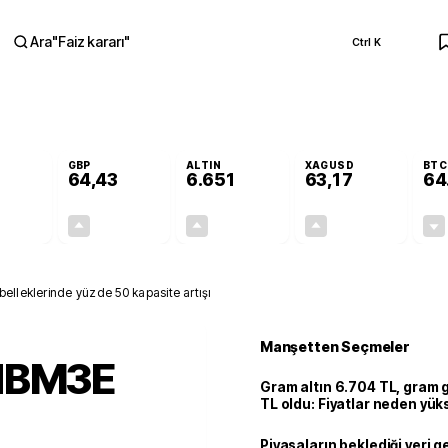
Ara
"
Faiz kararı
"
Ctrl K
RA
GBP
ALTIN
XAGUSD
BTC
64,43
6.651
63,17
64
+0,32%
+0,40%
+2,44%
+2,72%
0,18
0,25
158,50
1,67
lleklerinde yüzde 50 kapasite artışı
Manşetten Seçmeler
 HBM3E
Gram altın 6.704 TL, gram
TL oldu: Fiyatlar neden yük
Piyasaların beklediği veri g