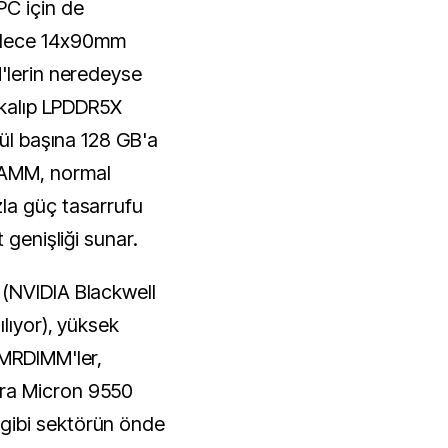
C için de
adece 14x90mm
'lerin neredeyse
 kalıp LPDDR5X
dül başına 128 GB'a
CAMM, normal
la güç tasarrufu
 genişliği sunar.
(NVIDIA Blackwell
ılıyor), yüksek
 MRDIMM'ler,
ra Micron 9550
gibi sektörün önde