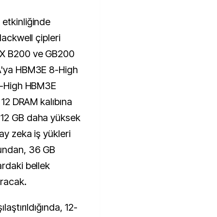
etkinliğinde
lackwell çipleri
GX B200 ve GB200
IA'ya HBM3E 8-High
12-High HBM3E
ş 12 DRAM kalıbına
 12 GB daha yüksek
ay zeka iş yükleri
ğundan, 36 GB
rdaki bellek
ıracak.
laştırıldığında, 12-