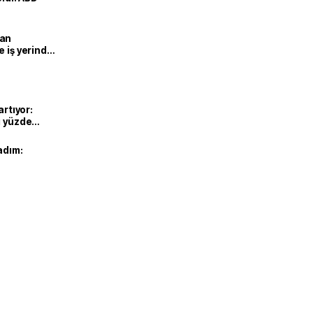
man
e iş yerinde
artıyor:
ı yüzde
adım: