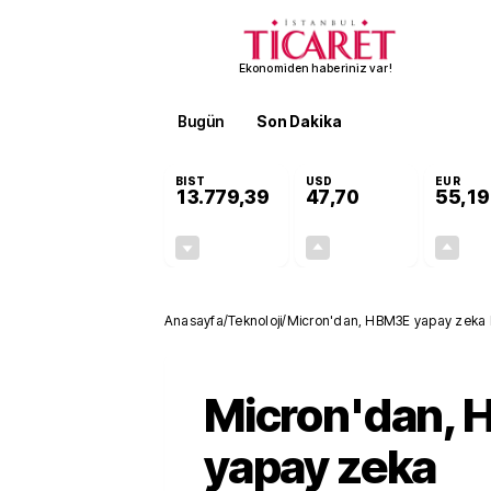
Ekonomiden haberiniz var!
Bugün
Son Dakika
Finans
EKST
BIST
USD
EUR
13.779,39
47,70
55,19
-0,14%
+0,15%
-19,42
0,07
Anasayfa
/
Teknoloji
/
Micron'dan, HBM3E yapay zeka be
Micron'dan,
yapay zeka