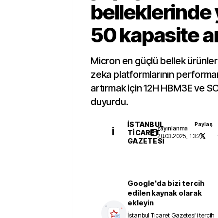
belleklerinde
50 kapasite ar
Micron en güçlü bellek ürünler
zeka platformlarının performans
artırmak için 12H HBM3E ve S
duyurdu.
İSTANBUL
Paylaş
Yayınlanma
İ
TICARET
20.03.2025, 13:24
GAZETESI
Google'da bizi tercih
edilen kaynak olarak
ekleyin
İstanbul Ticaret Gazetesi
'i tercih