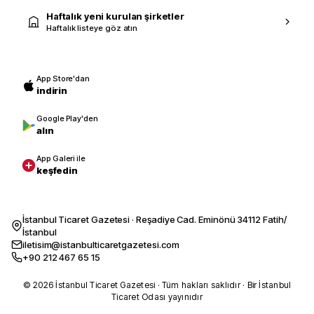
Haftalık yeni kurulan şirketler
Haftalık listeye göz atın
App Store'dan
indirin
Google Play'den
alın
App Galeri ile
keşfedin
İstanbul Ticaret Gazetesi · Reşadiye Cad. Eminönü 34112 Fatih/
İstanbul
iletisim@istanbulticaretgazetesi.com
+90 212 467 65 15
© 2026 İstanbul Ticaret Gazetesi · Tüm hakları saklıdır · Bir İstanbul
Ticaret Odası yayınıdır