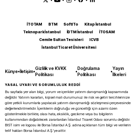
İTOTAM
BTM
SoftITo
Kitap İstanbul
Teknopark İstanbul
İDTM İstanbul
İTOSAM
Cemile Sultan Tesisleri
ICVB
İstanbul Ticaret Üniversitesi
Gizlilik ve KVKK
Doğrulama
Yayın
Künye
•
İletişim
•
•
•
Politikası
Politikası
İlkeleri
YASAL UYARI VE SORUMLULUK REDDİ
Bu sayfada yer alan bilgi, yorum ve içerikler yatırım danışmanlığı kapsamında
değildir. Yatırım kararları, kişisel mali durumunuz ile risk ve getiri tercihlerinize
göre yetkili kurumlarla yapılacak yatırım danışmanlığı sözleşmesi çerçevesinde
değerlendirilmelidir. İçeriklerin doğruluğu ve güncelliği için azami özen
gösterilmekle birlikte, olası hata, eksiklik, gecikme veya bu bilgilerin
kullanımından doğabilecek zararlardan İstanbul Ticaret Odası sorumlu değildir.
BIST isim ve logosu ile Borsa İstanbul A.Ş. adına açıklanan tüm bilgi ve verilerin
telif hakları Borsa İstanbul A.Ş.’ye aittir.