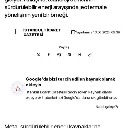
sürdürülebilir enerji arayışında jeotermale
yönelişinin yeni bir örneği.
İSTANBUL TICARET
İ
Yayınlanma
13.06.2025, 09:39
GAZETESI
Paylaş
N
Google'da bizi tercih edilen kaynak olarak
ekleyin
İstanbul Ticaret Gazetesi
'i tercih edilen kaynak olarak
ekleyerek haberlerimizi Google'da daha sık görebilirsiniz.
Kaynak ekle
Nasıl çalışır?
›
Meta, sürdürülebilir enerji kaynaklarına