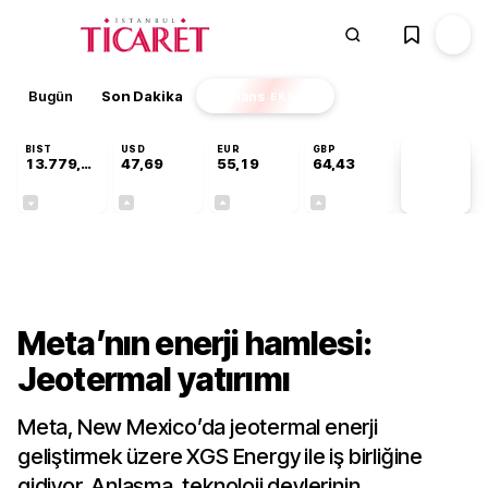
Bugün
Son Dakika
Finans
EKSTRA
BIST
USD
EUR
GBP
13.779,39
47,69
55,19
64,43
PİYASA
VERİLERİ
-0,14%
+0,15%
+0,32%
+0,40%
Sektörel
Meta’nın enerji hamlesi:
Jeotermal yatırımı
Meta, New Mexico’da jeotermal enerji
geliştirmek üzere XGS Energy ile iş birliğine
gidiyor. Anlaşma, teknoloji devlerinin