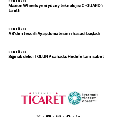
SEKTÖREL
Maxion Wheels yeni yüzey teknolojisi C-GUARD’ı
tanıttı
SEKTÖREL
AB'den tescilli Ayaş domatesinin hasadı başladı
SEKTÖREL
Sığınak delici TOLUN P sahada: Hedefe tam isabet
•
•
•
•