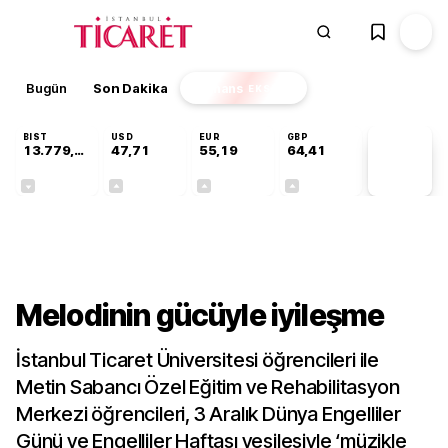
Bugün
Son Dakika
Finans
EKSTRA
BIST
USD
EUR
GBP
13.779,39
47,71
55,19
64,41
PİYASA
VERİLERİ
-0,14%
+0,18%
+0,32%
+0,38%
Kültür-Sanat
Melodinin gücüyle iyileşme
İstanbul Ticaret Üniversitesi öğrencileri ile
Metin Sabancı Özel Eğitim ve Rehabilitasyon
Merkezi öğrencileri, 3 Aralık Dünya Engelliler
Günü ve Engelliler Haftası vesilesiyle ‘müzikle