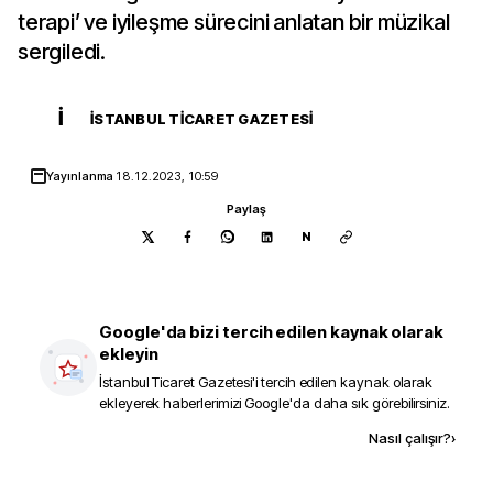
terapi’ ve iyileşme sürecini anlatan bir müzikal
sergiledi.
İ
İSTANBUL TICARET GAZETESI
Yayınlanma
18.12.2023, 10:59
Paylaş
N
Google'da bizi tercih edilen kaynak olarak
ekleyin
İstanbul Ticaret Gazetesi
'i tercih edilen kaynak olarak
ekleyerek haberlerimizi Google'da daha sık görebilirsiniz.
Kaynak ekle
Nasıl çalışır?
›