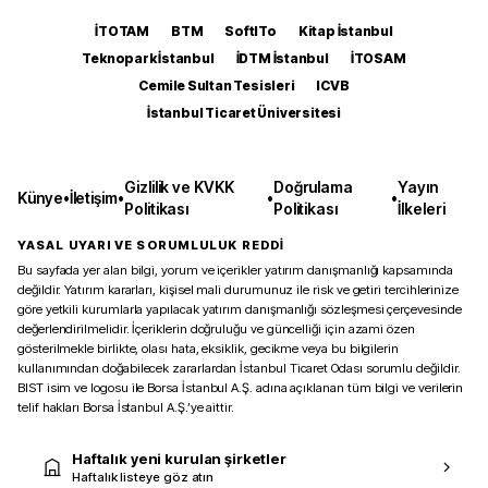
İTOTAM
BTM
SoftITo
Kitap İstanbul
Teknopark İstanbul
İDTM İstanbul
İTOSAM
Cemile Sultan Tesisleri
ICVB
İstanbul Ticaret Üniversitesi
Gizlilik ve KVKK
Doğrulama
Yayın
Künye
•
İletişim
•
•
•
Politikası
Politikası
İlkeleri
YASAL UYARI VE SORUMLULUK REDDİ
Bu sayfada yer alan bilgi, yorum ve içerikler yatırım danışmanlığı kapsamında
değildir. Yatırım kararları, kişisel mali durumunuz ile risk ve getiri tercihlerinize
göre yetkili kurumlarla yapılacak yatırım danışmanlığı sözleşmesi çerçevesinde
değerlendirilmelidir. İçeriklerin doğruluğu ve güncelliği için azami özen
gösterilmekle birlikte, olası hata, eksiklik, gecikme veya bu bilgilerin
kullanımından doğabilecek zararlardan İstanbul Ticaret Odası sorumlu değildir.
BIST isim ve logosu ile Borsa İstanbul A.Ş. adına açıklanan tüm bilgi ve verilerin
telif hakları Borsa İstanbul A.Ş.’ye aittir.
Haftalık yeni kurulan şirketler
Haftalık listeye göz atın