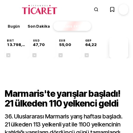
Bugün
Son Dakika
Finans
EKSTRA
BIST
USD
EUR
GBP
13.798,82
47,70
55,00
64,22
PİYASA
VERİLERİ
+0,70%
+0,16%
-0,03%
+0,07%
Kültür-Sanat
Marmaris'te yarışlar başladı!
21 ülkeden 110 yelkenci geldi
36. Uluslararası Marmaris yarış haftası başladı.
21 ülkeden 113 yelkenli yat ile 1100 yelkencinin
katıldığı yarışların dördüncü günü tamamlandı.