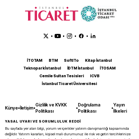
•
•
•
•
İTOTAM
BTM
SoftITo
Kitap İstanbul
Teknopark İstanbul
İDTM İstanbul
İTOSAM
Cemile Sultan Tesisleri
ICVB
İstanbul Ticaret Üniversitesi
Gizlilik ve KVKK
Doğrulama
Yayın
Künye
•
İletişim
•
•
•
Politikası
Politikası
İlkeleri
YASAL UYARI VE SORUMLULUK REDDİ
Bu sayfada yer alan bilgi, yorum ve içerikler yatırım danışmanlığı kapsamında
değildir. Yatırım kararları, kişisel mali durumunuz ile risk ve getiri tercihlerinize