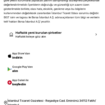
göre yetkili kurumlarla yapılacak yatırım danışmanlığı sözleşmesi çerçevesinde
değerlendirilmelidir. İçeriklerin doğruluğu ve güncelliği için azami özen
gösterilmekle birlikte, olası hata, eksiklik, gecikme veya bu bilgilerin
kullanımından doğabilecek zararlardan İstanbul Ticaret Odası sorumlu değildir.
BIST isim ve logosu ile Borsa İstanbul A.Ş. adına açıklanan tüm bilgi ve verilerin
telif hakları Borsa İstanbul A.Ş.’ye aittir.
Haftalık yeni kurulan şirketler
Haftalık listeye göz atın
App Store'dan
indirin
Google Play'den
alın
App Galeri ile
keşfedin
İstanbul Ticaret Gazetesi · Reşadiye Cad. Eminönü 34112 Fatih/
İstanbul