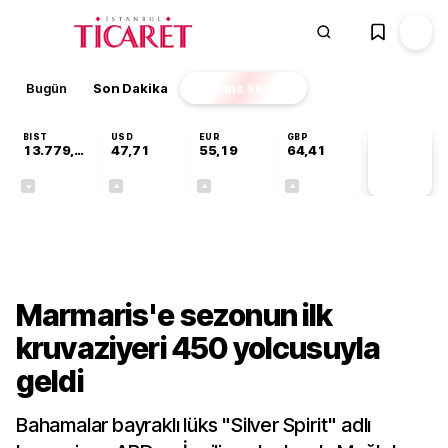
Bugün
Son Dakika
Finans
EKSTRA
BIST
USD
EUR
GBP
13.779,39
47,71
55,19
64,41
PİYASA
VERİLERİ
-0,14%
+0,18%
+0,32%
+0,38%
Sektörel
Marmaris'e sezonun ilk
kruvaziyeri 450 yolcusuyla
geldi
Bahamalar bayraklı lüks "Silver Spirit" adlı