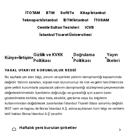
İTOTAM
BTM
SoftITo
Kitap İstanbul
Teknopark İstanbul
İDTM İstanbul
İTOSAM
Cemile Sultan Tesisleri
ICVB
İstanbul Ticaret Üniversitesi
Gizlilik ve KVKK
Doğrulama
Yayın
Künye
•
İletişim
•
•
•
Politikası
Politikası
İlkeleri
YASAL UYARI VE SORUMLULUK REDDİ
Bu sayfada yer alan bilgi, yorum ve içerikler yatırım danışmanlığı kapsamında
değildir. Yatırım kararları, kişisel mali durumunuz ile risk ve getiri tercihlerinize
göre yetkili kurumlarla yapılacak yatırım danışmanlığı sözleşmesi çerçevesinde
değerlendirilmelidir. İçeriklerin doğruluğu ve güncelliği için azami özen
gösterilmekle birlikte, olası hata, eksiklik, gecikme veya bu bilgilerin
kullanımından doğabilecek zararlardan İstanbul Ticaret Odası sorumlu değildir.
BIST isim ve logosu ile Borsa İstanbul A.Ş. adına açıklanan tüm bilgi ve verilerin
telif hakları Borsa İstanbul A.Ş.’ye aittir.
Haftalık yeni kurulan şirketler