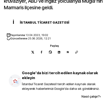
kruvaziyer, ABD ve İngiliz yolcularıyla Muğla'nın
Marmaris ilçesine geldi.
İ
İSTANBUL TICARET GAZETESI
Yayınlanma
13.04.2023, 19:02
Güncellenme
25.06.2026, 12:21
Paylaş
N
Google'da bizi tercih edilen kaynak olarak
ekleyin
İstanbul Ticaret Gazetesi
'i tercih edilen kaynak olarak
ekleyerek haberlerimizi Google'da daha sık görebilirsiniz.
Kaynak ekle
Nasıl çalışır?
›