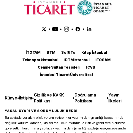
•
•
•
•
İTOTAM
BTM
SoftITo
Kitap İstanbul
Teknopark İstanbul
İDTM İstanbul
İTOSAM
Cemile Sultan Tesisleri
ICVB
İstanbul Ticaret Üniversitesi
Gizlilik ve KVKK
Doğrulama
Yayın
Künye
•
İletişim
•
•
•
Politikası
Politikası
İlkeleri
YASAL UYARI VE SORUMLULUK REDDİ
Bu sayfada yer alan bilgi, yorum ve içerikler yatırım danışmanlığı kapsamında
değildir. Yatırım kararları, kişisel mali durumunuz ile risk ve getiri tercihlerinize
göre yetkili kurumlarla yapılacak yatırım danışmanlığı sözleşmesi çerçevesinde