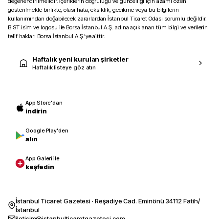
değerlendirilmelidir. İçeriklerin doğruluğu ve güncelliği için azami özen
gösterilmekle birlikte, olası hata, eksiklik, gecikme veya bu bilgilerin
kullanımından doğabilecek zararlardan İstanbul Ticaret Odası sorumlu değildir.
BIST isim ve logosu ile Borsa İstanbul A.Ş. adına açıklanan tüm bilgi ve verilerin
telif hakları Borsa İstanbul A.Ş.’ye aittir.
Haftalık yeni kurulan şirketler
Haftalık listeye göz atın
App Store'dan
indirin
Google Play'den
alın
App Galeri ile
keşfedin
İstanbul Ticaret Gazetesi · Reşadiye Cad. Eminönü 34112 Fatih/
İstanbul
iletisim@istanbulticaretgazetesi.com