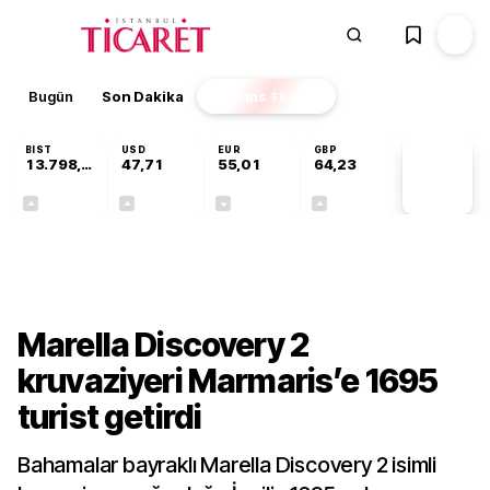
Bugün
Son Dakika
Finans
EKSTRA
BIST
USD
EUR
GBP
13.798,82
47,71
55,01
64,23
PİYASA
VERİLERİ
+0,70%
+0,17%
-0,01%
+0,08%
Sektörel
Marella Discovery 2
kruvaziyeri Marmaris’e 1695
turist getirdi
Bahamalar bayraklı Marella Discovery 2 isimli