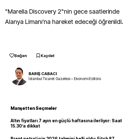
"Marella Discovery 2"nin gece saatlerinde
Alanya Limanı'na hareket edeceği öğrenildi.
Beğen
Kaydet
BARIŞ CABACI
İstanbul Ticaret Gazetesi – Ekonomi Editörü
Manşetten Seçmeler
Altın fiyatları 7 ayın en güçlü haftasına ilerliyor: Saat
15.30’a dikkat
Brent petrol için 2026 tahmini belli oldu: Fitch 87