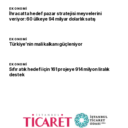
EKONOMI
İhracatta hedef pazar stratejisi meyvelerini
veriyor: 60 ülkeye 94 milyar dolarlık satış
EKONOMI
Türkiye’nin mali kalkanı güçleniyor
EKONOMI
Sıfır atık hedefi için 161 projeye 914 milyon liralık
destek