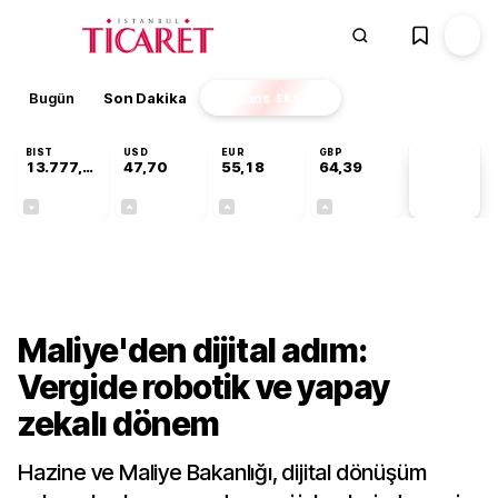
Bugün
Son Dakika
Finans
EKSTRA
BIST
USD
EUR
GBP
13.777,39
47,70
55,18
64,39
PİYASA
VERİLERİ
-0,16%
+0,17%
+0,30%
+0,34%
Ekonomi
Maliye'den dijital adım:
Vergide robotik ve yapay
zekalı dönem
Hazine ve Maliye Bakanlığı, dijital dönüşüm