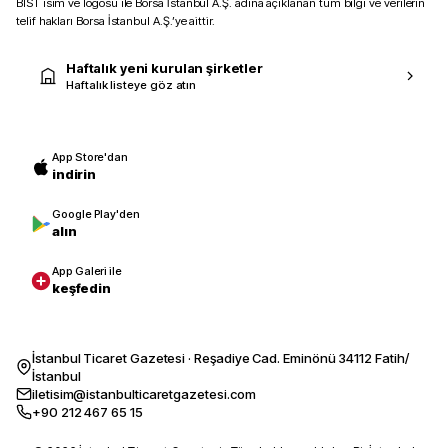
BIST isim ve logosu ile Borsa İstanbul A.Ş. adına açıklanan tüm bilgi ve verilerin
telif hakları Borsa İstanbul A.Ş.’ye aittir.
Haftalık yeni kurulan şirketler
Haftalık listeye göz atın
App Store'dan
indirin
Google Play'den
alın
App Galeri ile
keşfedin
İstanbul Ticaret Gazetesi · Reşadiye Cad. Eminönü 34112 Fatih/
İstanbul
iletisim@istanbulticaretgazetesi.com
+90 212 467 65 15