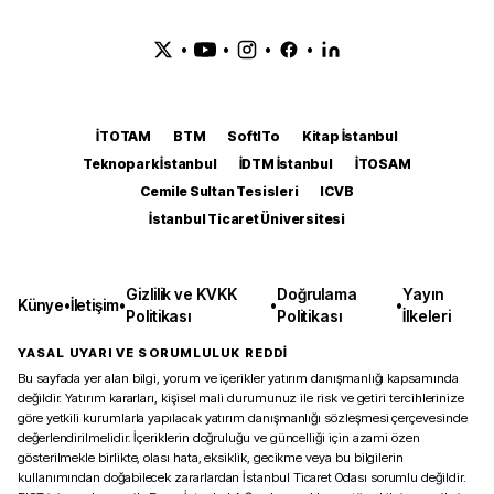
•
•
•
•
İTOTAM
BTM
SoftITo
Kitap İstanbul
Teknopark İstanbul
İDTM İstanbul
İTOSAM
Cemile Sultan Tesisleri
ICVB
İstanbul Ticaret Üniversitesi
Gizlilik ve KVKK
Doğrulama
Yayın
Künye
•
İletişim
•
•
•
Politikası
Politikası
İlkeleri
YASAL UYARI VE SORUMLULUK REDDİ
Bu sayfada yer alan bilgi, yorum ve içerikler yatırım danışmanlığı kapsamında
değildir. Yatırım kararları, kişisel mali durumunuz ile risk ve getiri tercihlerinize
göre yetkili kurumlarla yapılacak yatırım danışmanlığı sözleşmesi çerçevesinde
değerlendirilmelidir. İçeriklerin doğruluğu ve güncelliği için azami özen
gösterilmekle birlikte, olası hata, eksiklik, gecikme veya bu bilgilerin
kullanımından doğabilecek zararlardan İstanbul Ticaret Odası sorumlu değildir.