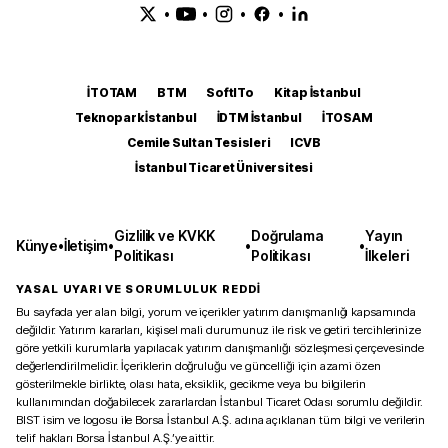
•
•
•
•
İTOTAM
BTM
SoftITo
Kitap İstanbul
Teknopark İstanbul
İDTM İstanbul
İTOSAM
Cemile Sultan Tesisleri
ICVB
İstanbul Ticaret Üniversitesi
Gizlilik ve KVKK
Doğrulama
Yayın
Künye
•
İletişim
•
•
•
Politikası
Politikası
İlkeleri
YASAL UYARI VE SORUMLULUK REDDİ
Bu sayfada yer alan bilgi, yorum ve içerikler yatırım danışmanlığı kapsamında
değildir. Yatırım kararları, kişisel mali durumunuz ile risk ve getiri tercihlerinize
göre yetkili kurumlarla yapılacak yatırım danışmanlığı sözleşmesi çerçevesinde
değerlendirilmelidir. İçeriklerin doğruluğu ve güncelliği için azami özen
gösterilmekle birlikte, olası hata, eksiklik, gecikme veya bu bilgilerin
kullanımından doğabilecek zararlardan İstanbul Ticaret Odası sorumlu değildir.
BIST isim ve logosu ile Borsa İstanbul A.Ş. adına açıklanan tüm bilgi ve verilerin
telif hakları Borsa İstanbul A.Ş.’ye aittir.