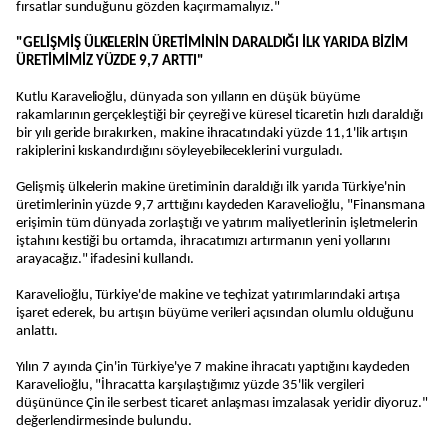
fırsatlar sunduğunu gözden kaçırmamalıyız."
"GELİŞMİŞ ÜLKELERİN ÜRETİMİNİN DARALDIĞI İLK YARIDA BİZİM
ÜRETİMİMİZ YÜZDE 9,7 ARTTI"
Kutlu Karavelioğlu, dünyada son yılların en düşük büyüme
rakamlarının gerçekleştiği bir çeyreği ve küresel ticaretin hızlı daraldığı
bir yılı geride bırakırken, makine ihracatındaki yüzde 11,1'lik artışın
rakiplerini kıskandırdığını söyleyebileceklerini vurguladı.
Gelişmiş ülkelerin makine üretiminin daraldığı ilk yarıda Türkiye'nin
üretimlerinin yüzde 9,7 arttığını kaydeden Karavelioğlu, "Finansmana
erişimin tüm dünyada zorlaştığı ve yatırım maliyetlerinin işletmelerin
iştahını kestiği bu ortamda, ihracatımızı artırmanın yeni yollarını
arayacağız." ifadesini kullandı.
Karavelioğlu, Türkiye'de makine ve teçhizat yatırımlarındaki artışa
işaret ederek, bu artışın büyüme verileri açısından olumlu olduğunu
anlattı.
Yılın 7 ayında Çin'in Türkiye'ye 7 makine ihracatı yaptığını kaydeden
Karavelioğlu, "İhracatta karşılaştığımız yüzde 35'lik vergileri
düşününce Çin ile serbest ticaret anlaşması imzalasak yeridir diyoruz."
değerlendirmesinde bulundu.