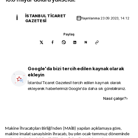
İSTANBUL TICARET
İ
Yayınlanma
23.09.2023, 14:12
GAZETESI
Paylaş
N
Google'da bizi tercih edilen kaynak olarak
ekleyin
İstanbul Ticaret Gazetesi
'i tercih edilen kaynak olarak
ekleyerek haberlerimizi Google'da daha sık görebilirsiniz.
Kaynak ekle
Nasıl çalışır?
›
Makine İhracatçıları Birliği'nden (MAİB) yapılan açıklamaya göre,
makine imalat sanayisinin ihracatı, bu yılın ocak-temmuz döneminde