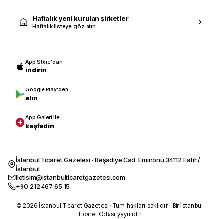
Haftalık yeni kurulan şirketler
Haftalık listeye göz atın
App Store'dan
indirin
Google Play'den
alın
App Galeri ile
keşfedin
İstanbul Ticaret Gazetesi · Reşadiye Cad. Eminönü 34112 Fatih/
İstanbul
iletisim@istanbulticaretgazetesi.com
+90 212 467 65 15
© 2026 İstanbul Ticaret Gazetesi · Tüm hakları saklıdır · Bir İstanbul
Ticaret Odası yayınıdır