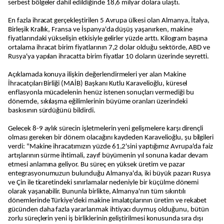
serbest bölgeler dahil edildiğinde 18,6 milyar dolara ulaştı.
En fazla ihracat gerçekleştirilen 5 Avrupa ülkesi olan Almanya, İtalya,
Birleşik Krallık, Fransa ve İspanya'da düşüş yaşanırken, makine
fiyatlarındaki yükselişin etkisiyle gelirler yüzde arttı. Kilogram başına
ortalama ihracat birim fiyatlarının 7,2 dolar olduğu sektörde, ABD ve
Rusya'ya yapılan ihracatta birim fiyatlar 10 doların üzerinde seyretti.
Açıklamada konuya ilişkin değerlendirmeleri yer alan Makine
İhracatçıları Birliği (MAİB) Başkanı Kutlu Karavelioğlu, küresel
enflasyonla mücadelenin henüz istenen sonuçları vermediği bu
dönemde, sıkılaşma eğilimlerinin büyüme oranları üzerindeki
baskısının sürdüğünü bildirdi.
Gelecek 8-9 aylık sürecin işletmelerin yeni gelişmelere karşı dirençli
olması gereken bir dönem olacağını kaydeden Karavelioğlu, şu bilgileri
verdi: "Makine ihracatımızın yüzde 61,2'sini yaptığımız Avrupa'da faiz
artışlarının sürme ihtimali, zayıf büyümenin yıl sonuna kadar devam
etmesi anlamına geliyor. Bu süreç en yüksek üretim ve pazar
entegrasyonumuzun bulunduğu Almanya'da, iki büyük pazarı Rusya
ve Çin ile ticaretindeki sınırlamalar nedeniyle bir küçülme dönemi
olarak yaşanabilir. Bununla birlikte, Almanya'nın tüm sıkıntılı
dönemlerinde Türkiye'deki makine imalatçılarının üretim ve rekabet
gücünden daha fazla yararlanmak ihtiyacı duymuş olduğunu, bütün
zorlu süreçlerin yeni iş birliklerinin geliştirilmesi konusunda sıra dışı