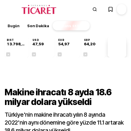
Bugün
Son Dakika
Finans
EKSTRA
BIST
USD
EUR
GBP
13.798,82
47,59
54,97
64,20
PİYASA
VERİLERİ
+0,70%
+0,05%
-0,07%
+0,15%
Sektörel
Makine ihracatı 8 ayda 18.6
milyar dolara yükseldi
Türkiye'nin makine ihracatı yılın 8 ayında
2022'nin aynı dönemine göre yüzde 11.1 artarak
18.6 milyar dolara yükseldi.