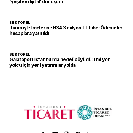
'yeşil ve dijital' dönüşüm
SEKTÖREL
Tarım işletmelerine 634.3 milyon TL hibe: Ödemeler
hesaplara yatırıldı
SEKTÖREL
Galataport İstanbul'da hedef büyüdü: 1 milyon
yolcu için yeni yatırımlar yolda