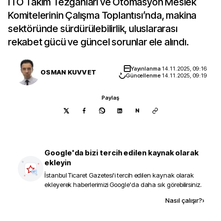
İTO Takım Tezgahları ve Otomasyon Meslek
Komitelerinin Çalışma Toplantısı’nda, makina
sektöründe sürdürülebilirlik, uluslararası
rekabet gücü ve güncel sorunlar ele alındı.
Yayınlanma
14.11.2025, 09:16
OSMAN KUVVET
Güncellenme
14.11.2025, 09:19
Paylaş
N
Google'da bizi tercih edilen kaynak olarak
ekleyin
İstanbul Ticaret Gazetesi
'i tercih edilen kaynak olarak
ekleyerek haberlerimizi Google'da daha sık görebilirsiniz.
Kaynak ekle
Nasıl çalışır?
›