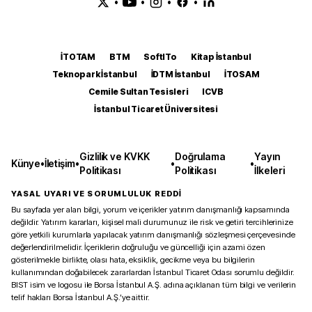
•
•
•
•
İTOTAM
BTM
SoftITo
Kitap İstanbul
Teknopark İstanbul
İDTM İstanbul
İTOSAM
Cemile Sultan Tesisleri
ICVB
İstanbul Ticaret Üniversitesi
Gizlilik ve KVKK
Doğrulama
Yayın
Künye
•
İletişim
•
•
•
Politikası
Politikası
İlkeleri
YASAL UYARI VE SORUMLULUK REDDİ
Bu sayfada yer alan bilgi, yorum ve içerikler yatırım danışmanlığı kapsamında
değildir. Yatırım kararları, kişisel mali durumunuz ile risk ve getiri tercihlerinize
göre yetkili kurumlarla yapılacak yatırım danışmanlığı sözleşmesi çerçevesinde
değerlendirilmelidir. İçeriklerin doğruluğu ve güncelliği için azami özen
gösterilmekle birlikte, olası hata, eksiklik, gecikme veya bu bilgilerin
kullanımından doğabilecek zararlardan İstanbul Ticaret Odası sorumlu değildir.
BIST isim ve logosu ile Borsa İstanbul A.Ş. adına açıklanan tüm bilgi ve verilerin
telif hakları Borsa İstanbul A.Ş.’ye aittir.