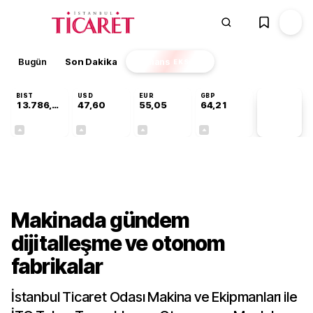
Bugün
Son Dakika
Finans
EKSTRA
BIST
USD
EUR
GBP
13.786,74
47,60
55,05
64,21
PİYASA
VERİLERİ
+0,61%
+0,06%
+0,07%
+0,18%
Sektörel
Makinada gündem
dijitalleşme ve otonom
fabrikalar
İstanbul Ticaret Odası Makina ve Ekipmanları ile