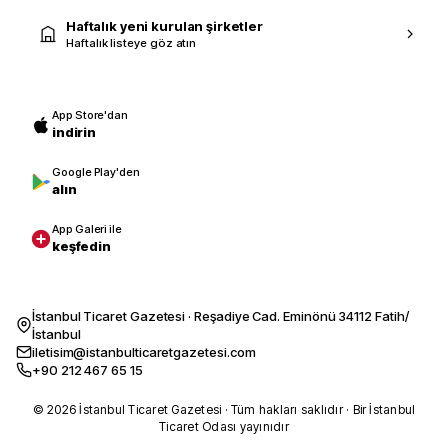
Haftalık yeni kurulan şirketler
Haftalık listeye göz atın
App Store'dan
indirin
Google Play'den
alın
App Galeri ile
keşfedin
İstanbul Ticaret Gazetesi · Reşadiye Cad. Eminönü 34112 Fatih/
İstanbul
iletisim@istanbulticaretgazetesi.com
+90 212 467 65 15
© 2026 İstanbul Ticaret Gazetesi · Tüm hakları saklıdır · Bir İstanbul
Ticaret Odası yayınıdır