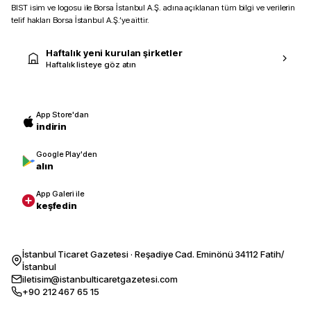
BIST isim ve logosu ile Borsa İstanbul A.Ş. adına açıklanan tüm bilgi ve verilerin
telif hakları Borsa İstanbul A.Ş.’ye aittir.
Haftalık yeni kurulan şirketler
Haftalık listeye göz atın
App Store'dan
indirin
Google Play'den
alın
App Galeri ile
keşfedin
İstanbul Ticaret Gazetesi · Reşadiye Cad. Eminönü 34112 Fatih/
İstanbul
iletisim@istanbulticaretgazetesi.com
+90 212 467 65 15