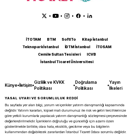
•
•
•
•
İTOTAM
BTM
SoftITo
Kitap İstanbul
Teknopark İstanbul
İDTM İstanbul
İTOSAM
Cemile Sultan Tesisleri
ICVB
İstanbul Ticaret Üniversitesi
Gizlilik ve KVKK
Doğrulama
Yayın
Künye
•
İletişim
•
•
•
Politikası
Politikası
İlkeleri
YASAL UYARI VE SORUMLULUK REDDİ
Bu sayfada yer alan bilgi, yorum ve içerikler yatırım danışmanlığı kapsamında
değildir. Yatırım kararları, kişisel mali durumunuz ile risk ve getiri tercihlerinize
göre yetkili kurumlarla yapılacak yatırım danışmanlığı sözleşmesi çerçevesinde
değerlendirilmelidir. İçeriklerin doğruluğu ve güncelliği için azami özen
gösterilmekle birlikte, olası hata, eksiklik, gecikme veya bu bilgilerin
kullanımından doğabilecek zararlardan İstanbul Ticaret Odası sorumlu değildir.