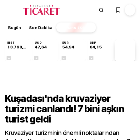
Bugün
Son Dakika
Finans
EKSTRA
BIST
USD
EUR
GBP
13.798,82
47,64
54,94
64,15
PİYASA
VERİLERİ
+0,70%
+0,04%
-0,14%
-0,03%
Sektörel
Kuşadası'nda kruvaziyer
turizmi canlandı! 7 bini aşkın
turist geldi
Kruvaziyer turizminin önemli noktalarından