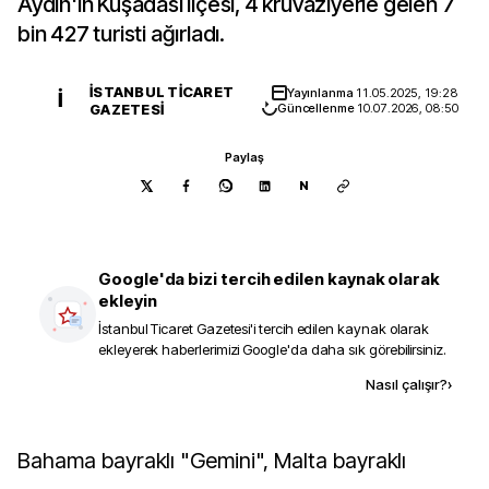
Aydın'ın Kuşadası ilçesi, 4 kruvaziyerle gelen 7
bin 427 turisti ağırladı.
İSTANBUL TICARET
Yayınlanma
11.05.2025, 19:28
İ
GAZETESI
Güncellenme
10.07.2026, 08:50
Paylaş
N
Google'da bizi tercih edilen kaynak olarak
ekleyin
İstanbul Ticaret Gazetesi
'i tercih edilen kaynak olarak
ekleyerek haberlerimizi Google'da daha sık görebilirsiniz.
Kaynak ekle
Nasıl çalışır?
›
Bahama bayraklı "Gemini", Malta bayraklı