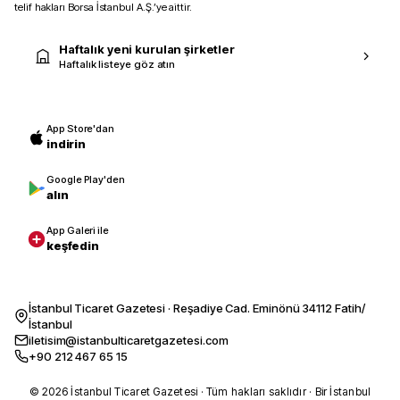
telif hakları Borsa İstanbul A.Ş.’ye aittir.
Haftalık yeni kurulan şirketler
Haftalık listeye göz atın
App Store'dan
indirin
Google Play'den
alın
App Galeri ile
keşfedin
İstanbul Ticaret Gazetesi · Reşadiye Cad. Eminönü 34112 Fatih/
İstanbul
iletisim@istanbulticaretgazetesi.com
+90 212 467 65 15
© 2026 İstanbul Ticaret Gazetesi · Tüm hakları saklıdır · Bir İstanbul