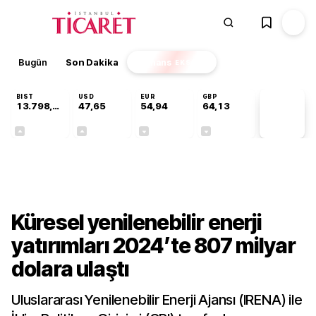
Bugün
Son Dakika
Finans
EKSTRA
BIST
USD
EUR
GBP
13.798,82
47,65
54,94
64,13
PİYASA
VERİLERİ
+0,70%
+0,04%
-0,14%
-0,07%
Sektörel
Küresel yenilenebilir enerji
yatırımları 2024’te 807 milyar
dolara ulaştı
Uluslararası Yenilenebilir Enerji Ajansı (IRENA) ile