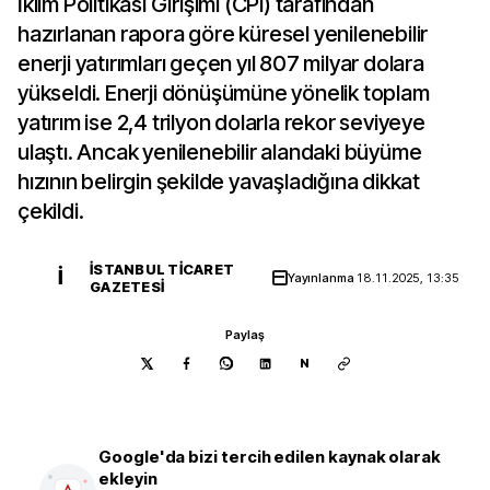
İklim Politikası Girişimi (CPI) tarafından
hazırlanan rapora göre küresel yenilenebilir
enerji yatırımları geçen yıl 807 milyar dolara
yükseldi. Enerji dönüşümüne yönelik toplam
yatırım ise 2,4 trilyon dolarla rekor seviyeye
ulaştı. Ancak yenilenebilir alandaki büyüme
hızının belirgin şekilde yavaşladığına dikkat
çekildi.
İSTANBUL TICARET
İ
Yayınlanma
18.11.2025, 13:35
GAZETESI
Paylaş
N
Google'da bizi tercih edilen kaynak olarak
ekleyin