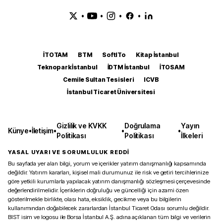
•
•
•
•
İTOTAM
BTM
SoftITo
Kitap İstanbul
Teknopark İstanbul
İDTM İstanbul
İTOSAM
Cemile Sultan Tesisleri
ICVB
İstanbul Ticaret Üniversitesi
Gizlilik ve KVKK
Doğrulama
Yayın
Künye
•
İletişim
•
•
•
Politikası
Politikası
İlkeleri
YASAL UYARI VE SORUMLULUK REDDİ
Bu sayfada yer alan bilgi, yorum ve içerikler yatırım danışmanlığı kapsamında
değildir. Yatırım kararları, kişisel mali durumunuz ile risk ve getiri tercihlerinize
göre yetkili kurumlarla yapılacak yatırım danışmanlığı sözleşmesi çerçevesinde
değerlendirilmelidir. İçeriklerin doğruluğu ve güncelliği için azami özen
gösterilmekle birlikte, olası hata, eksiklik, gecikme veya bu bilgilerin
kullanımından doğabilecek zararlardan İstanbul Ticaret Odası sorumlu değildir.
BIST isim ve logosu ile Borsa İstanbul A.Ş. adına açıklanan tüm bilgi ve verilerin