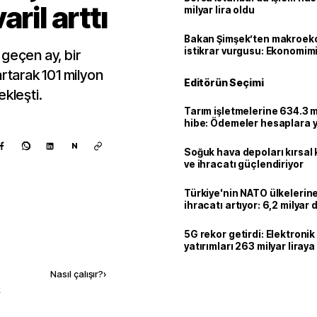
ril arttı
milyar lira oldu
Bakan Şimşek’ten makroek
istikrar vurgusu: Ekonomim
geçen ay, bir
dayanıklılığını daha da güç
artarak 101 milyon
Editörün Seçimi
ekleşti.
Tarım işletmelerine 634.3 m
hibe: Ödemeler hesaplara ya
N
Soğuk hava depoları kırsal 
ve ihracatı güçlendiriyor
Türkiye'nin NATO ülkeleri
ihracatı artıyor: 6,2 milyar d
milyar doları aştı
5G rekor getirdi: Elektroni
Kaynak ekle
yatırımları 263 milyar liraya
Nasıl çalışır?
›
k