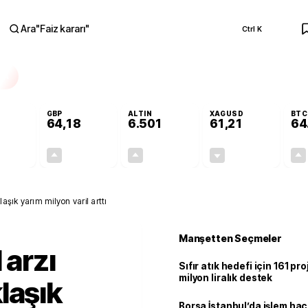
Ara
"
Faiz kararı
"
Ctrl K
RA
GBP
ALTIN
XAGUSD
BTC
64,18
6.501
61,21
64
-0,09%
+0,14%
+0,08%
-1,34%
-0,05
0,09
5,41
-0,83
aşık yarım milyon varil arttı
Manşetten Seçmeler
 arzı
Sıfır atık hedefi için 161 pr
milyon liralık destek
laşık
Borsa İstanbul’da işlem hac