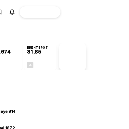
ÜYE
CANLI BORSA
Girişi
BRENTSPOT
.674
81,85
PİYASA
VERİLERİ
+0,22%
+3,73%
+0,00
2,94
ojeye 914
mi 187,2