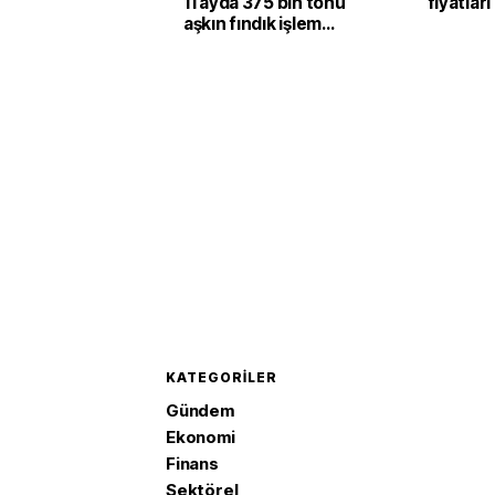
11 ayda 375 bin tonu
fiyatları
aşkın fındık işlem
gördü
KATEGORILER
Gündem
Ekonomi
Finans
Sektörel