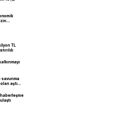
onomik
izin
lendirdik
ilyon TL
tırıldı
kalkınmayı
ne savunma
oları aştı
k haberleşme
 ulaştı