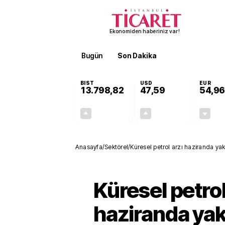
Ekonomiden haberiniz var!
Bugün
Son Dakika
Finans
EKST
BIST
USD
EUR
13.798,82
47,59
54,96
+0,70%
+0,06%
95,68
0,03
Anasayfa
/
Sektörel
/
Küresel petrol arzı haziranda yakl
Küresel petrol
haziranda yak