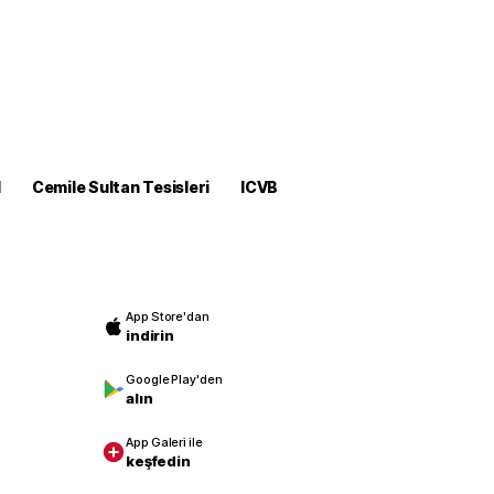
M
Cemile Sultan Tesisleri
ICVB
App Store'dan
indirin
Google Play'den
alın
App Galeri ile
keşfedin