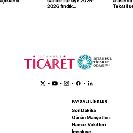
 açıklandı
satıldı: Türkiye 2025-
arasında i
2026 fındık
Tekstil 
sezonunda 2,4 milyar
'yeşil ve d
dolar gelir sağladı
dönüşü
•
•
•
•
FAYDALI LINKLER
Son Dakika
Günün Manşetleri
Namaz Vakitleri
İmsakiye