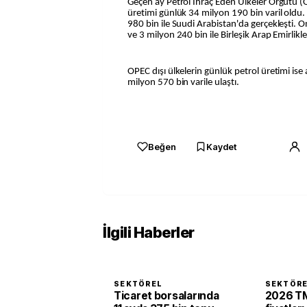
Geçen ay Petrol İhraç Eden Ülkeler Örgütü (
üretimi günlük 34 milyon 190 bin varil oldu
980 bin ile Suudi Arabistan'da gerçekleşti. O
ve 3 milyon 240 bin ile Birleşik Arap Emirlikler
OPEC dışı ülkelerin günlük petrol üretimi i
milyon 570 bin varile ulaştı.
Beğen
Kaydet
İlgili Haberler
SEKTÖREL
SEKTÖR
Ticaret borsalarında
2026 TM