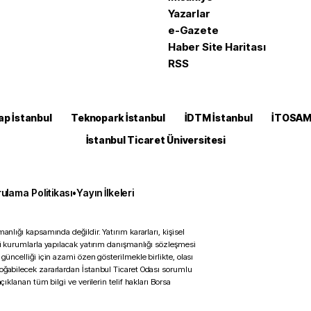
Yazarlar
e-Gazete
Haber Site Haritası
RSS
ap İstanbul
Teknopark İstanbul
İDTM İstanbul
İTOSA
İstanbul Ticaret Üniversitesi
ulama Politikası
•
Yayın İlkeleri
anlığı kapsamında değildir. Yatırım kararları, kişisel
ili kurumlarla yapılacak yatırım danışmanlığı sözleşmesi
 güncelliği için azami özen gösterilmekle birlikte, olası
doğabilecek zararlardan İstanbul Ticaret Odası sorumlu
çıklanan tüm bilgi ve verilerin telif hakları Borsa