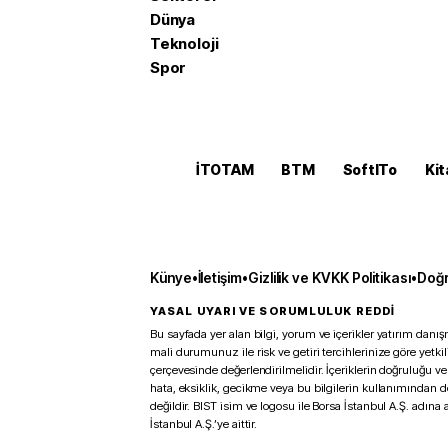
Dünya
Teknoloji
Spor
İTOTAM
BTM
SoftITo
Kit
Künye
•
İletişim
•
Gizlilik ve KVKK Politikası
•
Doğr
YASAL UYARI VE SORUMLULUK REDDİ
Bu sayfada yer alan bilgi, yorum ve içerikler yatırım danışm
mali durumunuz ile risk ve getiri tercihlerinize göre yetk
çerçevesinde değerlendirilmelidir. İçeriklerin doğruluğu ve
hata, eksiklik, gecikme veya bu bilgilerin kullanımından 
değildir. BIST isim ve logosu ile Borsa İstanbul A.Ş. adına a
İstanbul A.Ş.’ye aittir.