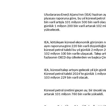
Uluslararası Enerji Ajansı'nın (IEA) haziran ay
piyasası raporuna göre, bu yıl küresel petro
bin varil artışla 101 milyon 500 bin varil olac
günlük 1 milyon 200 bin varil artarak 102 mi
yükselecek.
IEA, kötüleşen küresel ekonomik görünüm ned
ayın raporuna göre 220 bin varil düşürdüğün
küresel petrol talebi bu yıl günlük 2 milyon 2
102 milyon 100 bin varile ulaşacak. Talep ar
fazlasının OECD dışı ülkelerden ve başlıca Çi
IEA, küresel talep artışını gelecek yıl için günl
Küresel petrol talebi 2024'te günlük 1 milyon
103 milyon 229 bin varil olacak.
Küresel petrol üretimi geçen ay, bir önceki a
artarak 101 milyon 760 bin varile yükseldi.