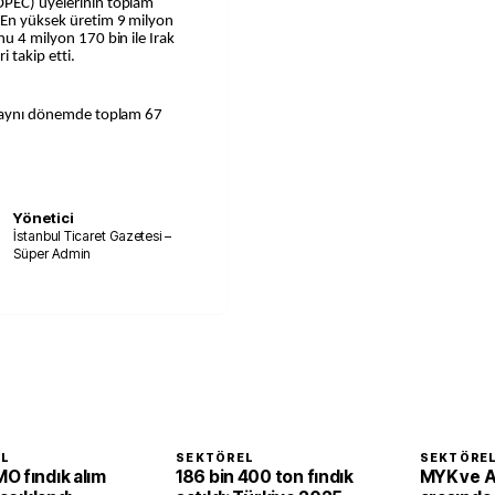
OPEC) üyelerinin toplam
. En yüksek üretim 9 milyon
nu 4 milyon 170 bin ile Irak
i takip etti.
se aynı dönemde toplam 67
Yönetici
İstanbul Ticaret Gazetesi –
Süper Admin
EL
SEKTÖREL
SEKTÖRE
O fındık alım
186 bin 400 ton fındık
MYK ve 