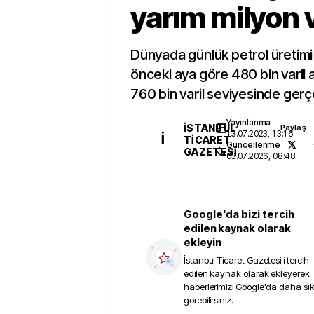
yarım milyon va
Dünyada günlük petrol üretimi 
önceki aya göre 480 bin varil 
760 bin varil seviyesinde gerç
Yayınlanma
İSTANBUL
Paylaş
13.07.2023, 13:16
İ
TICARET
Güncellenme
GAZETESI
03.07.2026, 08:48
Google'da bizi tercih
edilen kaynak olarak
ekleyin
İstanbul Ticaret Gazetesi
'i tercih
edilen kaynak olarak ekleyerek
haberlerimizi Google'da daha sı
görebilirsiniz.