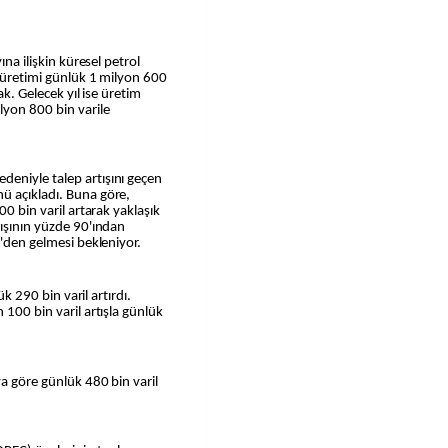
ına ilişkin küresel petrol
l üretimi günlük 1 milyon 600
ak. Gelecek yıl ise üretim
lyon 800 bin varile
eniyle talep artışını geçen
ü açıkladı. Buna göre,
00 bin varil artarak yaklaşık
tışının yüzde 90'ından
n'den gelmesi bekleniyor.
ük 290 bin varil artırdı.
 100 bin varil artışla günlük
ya göre günlük 480 bin varil