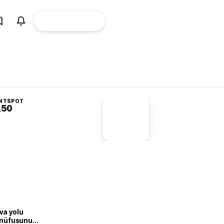
ÜYE
CANLI BORSA
Girişi
NTSPOT
,50
PİYASA
VERİLERİ
-1,55%
-1,28
va yolu
n nüfusunu