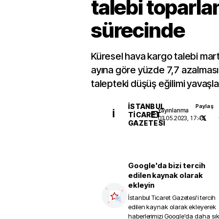
talebi toparl
sürecinde
Küresel hava kargo talebi martt
ayına göre yüzde 7,7 azalmas
talepteki düşüş eğilimi yavaşl
İSTANBUL
Paylaş
Yayınlanma
İ
TICARET
03.05.2023, 17:45
GAZETESI
Google'da bizi tercih
edilen kaynak olarak
ekleyin
İstanbul Ticaret Gazetesi
'i tercih
edilen kaynak olarak ekleyerek
haberlerimizi Google'da daha sı