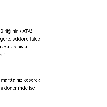
irliği'nin (IATA)
 göre, sektöre talep
azda sırasıyla
di.
 martta hız keserek
ynı döneminde ise