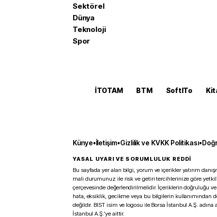
Sektörel
Dünya
Teknoloji
Spor
İTOTAM
BTM
SoftITo
Kit
Künye
•
İletişim
•
Gizlilik ve KVKK Politikası
•
Doğr
YASAL UYARI VE SORUMLULUK REDDİ
Bu sayfada yer alan bilgi, yorum ve içerikler yatırım danışm
mali durumunuz ile risk ve getiri tercihlerinize göre yetk
çerçevesinde değerlendirilmelidir. İçeriklerin doğruluğu ve
hata, eksiklik, gecikme veya bu bilgilerin kullanımından 
değildir. BIST isim ve logosu ile Borsa İstanbul A.Ş. adına a
İstanbul A.Ş.’ye aittir.