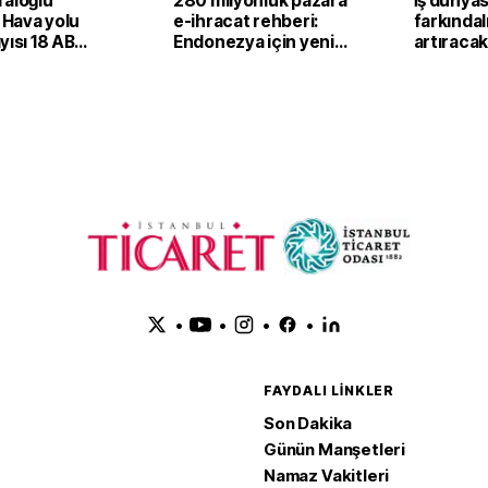
raloğlu
280 milyonluk pazara
İş dünya
: Hava yolu
e-ihracat rehberi:
farkındal
yısı 18 AB
Endonezya için yeni
artıraca
in nüfusunu
çalışma
•
•
•
•
FAYDALI LINKLER
Son Dakika
Günün Manşetleri
Namaz Vakitleri