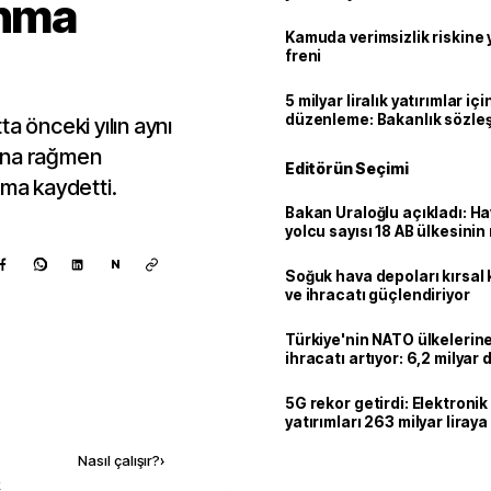
anma
geçti
Kamuda verimsizlik riskine
freni
5 milyar liralık yatırımlar içi
düzenleme: Bakanlık sözle
a önceki yılın aynı
imzalayabilecek
ına rağmen
Editörün Seçimi
ama kaydetti.
Bakan Uraloğlu açıkladı: Ha
yolcu sayısı 18 AB ülkesini
geçti
N
Soğuk hava depoları kırsal 
ve ihracatı güçlendiriyor
Türkiye'nin NATO ülkeleri
ihracatı artıyor: 6,2 milyar d
milyar doları aştı
5G rekor getirdi: Elektroni
Kaynak ekle
yatırımları 263 milyar liraya
Nasıl çalışır?
›
k