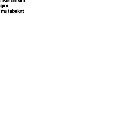
sında tahkim
ığını
k mutabakat