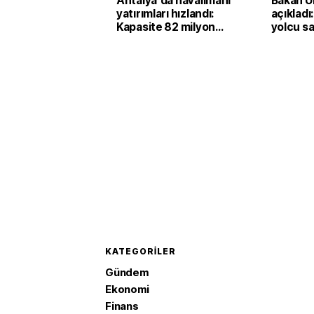
Antalya'da havalimanı
Bakan U
yatırımları hızlandı:
açıkladı
Kapasite 82 milyon
yolcu sa
yolcuya çıktı
ülkesin
geçti
KATEGORILER
Gündem
Ekonomi
Finans