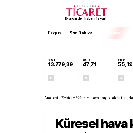
Ekonomiden haberiniz var!
Bugün
Son Dakika
Finans
EKST
SON DAKİKA
Öğrenci affı ve ek sınav hakkı
BIST
USD
EUR
13.779,39
47,71
55,19
-0,14%
+0,18%
-19,42
0,09
Anasayfa
/
Sektörel
/
Küresel hava kargo talebi topar
Küresel hava 