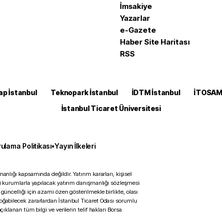
İmsakiye
Yazarlar
e-Gazete
Haber Site Haritası
RSS
ap İstanbul
Teknopark İstanbul
İDTM İstanbul
İTOSA
İstanbul Ticaret Üniversitesi
ulama Politikası
•
Yayın İlkeleri
anlığı kapsamında değildir. Yatırım kararları, kişisel
ili kurumlarla yapılacak yatırım danışmanlığı sözleşmesi
 güncelliği için azami özen gösterilmekle birlikte, olası
doğabilecek zararlardan İstanbul Ticaret Odası sorumlu
çıklanan tüm bilgi ve verilerin telif hakları Borsa