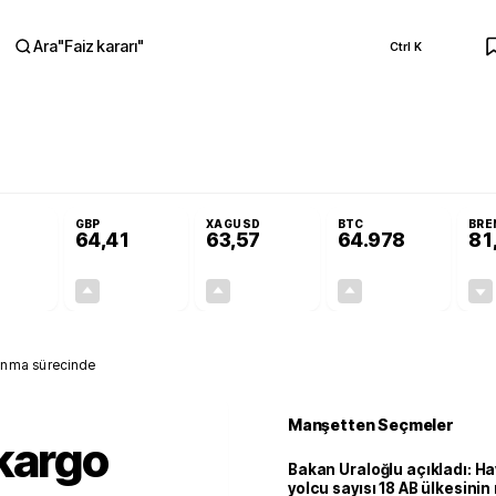
Ara
"
Faiz kararı
"
Ctrl K
RA
 Resmi Gazete'de!
Öğrenci affı ve ek sınav hakkı Resmi Gazete'de!
GBP
XAGUSD
BTC
BRE
64,41
63,57
64.978
81
+0,32%
+0,38%
+3,37%
+0,01%
0,18
0,24
2,07
+0,00
lanma sürecinde
Manşetten Seçmeler
kargo
Bakan Uraloğlu açıkladı: Ha
yolcu sayısı 18 AB ülkesini