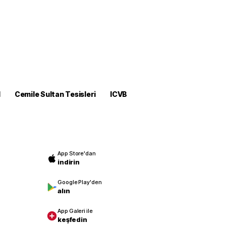
M
Cemile Sultan Tesisleri
ICVB
App Store'dan
indirin
Google Play'den
alın
App Galeri ile
keşfedin