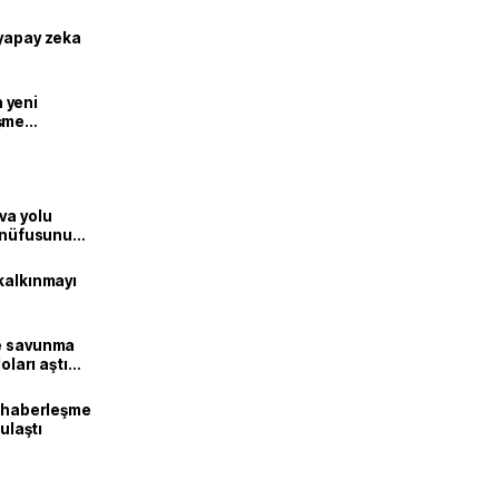
 yapay zeka
n yeni
şme
va yolu
n nüfusunu
kalkınmayı
ne savunma
oları aştı
k haberleşme
 ulaştı