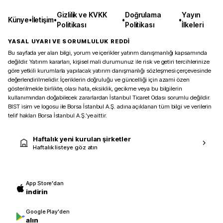
Gizlilik ve KVKK
Doğrulama
Yayın
Künye
•
İletişim
•
•
•
Politikası
Politikası
İlkeleri
YASAL UYARI VE SORUMLULUK REDDİ
Bu sayfada yer alan bilgi, yorum ve içerikler yatırım danışmanlığı kapsamında
değildir. Yatırım kararları, kişisel mali durumunuz ile risk ve getiri tercihlerinize
göre yetkili kurumlarla yapılacak yatırım danışmanlığı sözleşmesi çerçevesinde
değerlendirilmelidir. İçeriklerin doğruluğu ve güncelliği için azami özen
gösterilmekle birlikte, olası hata, eksiklik, gecikme veya bu bilgilerin
kullanımından doğabilecek zararlardan İstanbul Ticaret Odası sorumlu değildir.
BIST isim ve logosu ile Borsa İstanbul A.Ş. adına açıklanan tüm bilgi ve verilerin
telif hakları Borsa İstanbul A.Ş.’ye aittir.
Haftalık yeni kurulan şirketler
Haftalık listeye göz atın
App Store'dan
indirin
Google Play'den
alın