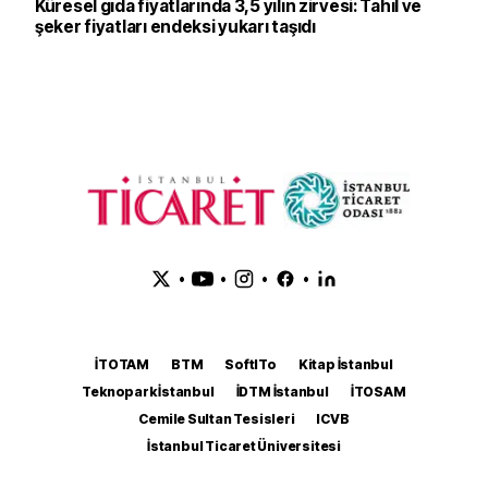
Küresel gıda fiyatlarında 3,5 yılın zirvesi: Tahıl ve
şeker fiyatları endeksi yukarı taşıdı
•
•
•
•
İTOTAM
BTM
SoftITo
Kitap İstanbul
Teknopark İstanbul
İDTM İstanbul
İTOSAM
Cemile Sultan Tesisleri
ICVB
İstanbul Ticaret Üniversitesi