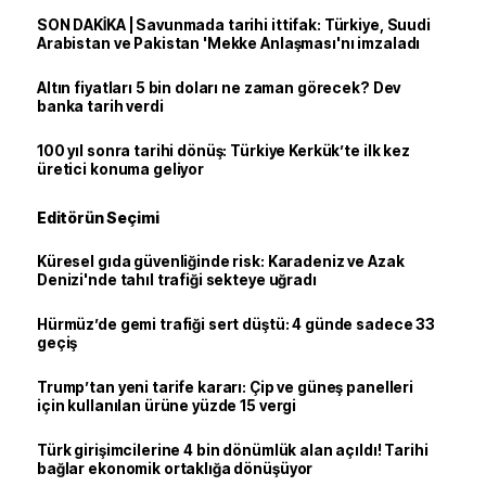
SON DAKİKA | Savunmada tarihi ittifak: Türkiye, Suudi
Arabistan ve Pakistan 'Mekke Anlaşması'nı imzaladı
Altın fiyatları 5 bin doları ne zaman görecek? Dev
banka tarih verdi
100 yıl sonra tarihi dönüş: Türkiye Kerkük’te ilk kez
üretici konuma geliyor
Editörün Seçimi
Küresel gıda güvenliğinde risk: Karadeniz ve Azak
Denizi'nde tahıl trafiği sekteye uğradı
Hürmüz’de gemi trafiği sert düştü: 4 günde sadece 33
geçiş
Trump’tan yeni tarife kararı: Çip ve güneş panelleri
için kullanılan ürüne yüzde 15 vergi
Türk girişimcilerine 4 bin dönümlük alan açıldı! Tarihi
bağlar ekonomik ortaklığa dönüşüyor