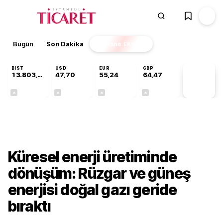
Bugün
Son Dakika
Finans
EKSTRA
BIST
USD
EUR
GBP
13.803,11
47,70
55,24
64,47
PİYASA
VERİLERİ
+0,03%
+0,17%
+0,41%
+0,47%
Dünya
Küresel enerji üretiminde
dönüşüm: Rüzgar ve güneş
enerjisi doğal gazı geride
bıraktı