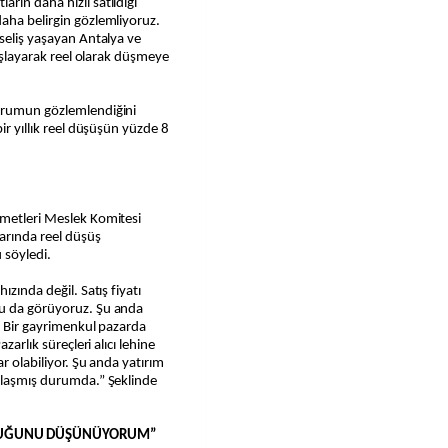
rın daha hızlı satıldığı
aha belirgin gözlemliyoruz.
kseliş yaşayan Antalya ve
vaşlayarak reel olarak düşmeye
durumun gözlemlendiğini
ir yıllık reel düşüşün yüzde 8
zmetleri Meslek Komitesi
arında reel düşüş
 söyledi.
ızında değil. Satış fiyatı
nu da görüyoruz. Şu anda
r. Bir gayrimenkul pazarda
zarlık süreçleri alıcı lehine
r olabiliyor. Şu anda yatırım
unlaşmış durumda.” Şeklinde
LDUĞUNU DÜŞÜNÜYORUM”