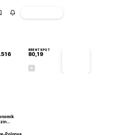
ÜYE
CANLI BORSA
Girişi
BRENTSPOT
.516
80,19
PİYASA
VERİLERİ
+0,20%
+1,62%
+0,00
1,28
onomik
izin
lendirdik
iye-Polonya