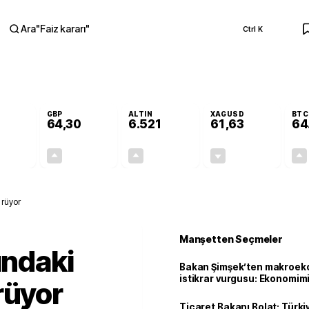
Ara
"
Faiz kararı
"
Ctrl K
RA
GBP
ALTIN
XAGUSD
BTC
64,30
6.521
61,63
64
+0,10%
+0,32%
+0,38%
-0,66%
0,06
0,21
24,44
-0,41
ürüyor
Manşetten Seçmeler
ındaki
Bakan Şimşek’ten makroek
istikrar vurgusu: Ekonomim
rüyor
dayanıklılığını daha da güç
Ticaret Bakanı Bolat: Türk