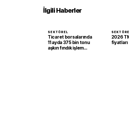
İlgili Haberler
SEKTÖREL
SEKTÖR
Ticaret borsalarında
2026 TM
11 ayda 375 bin tonu
fiyatları
aşkın fındık işlem
gördü