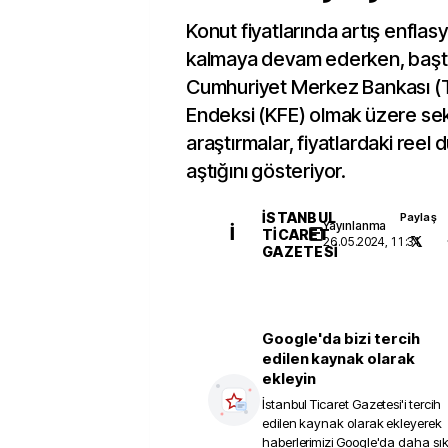
Konut fiyatlarında artış enflas
kalmaya devam ederken, başt
Cumhuriyet Merkez Bankası (
Endeksi (KFE) olmak üzere se
araştırmalar, fiyatlardaki reel
aştığını gösteriyor.
İSTANBUL
Paylaş
Yayınlanma
İ
TICARET
26.05.2024, 11:31
GAZETESI
Google'da bizi tercih
edilen kaynak olarak
ekleyin
İstanbul Ticaret Gazetesi
'i tercih
edilen kaynak olarak ekleyerek
haberlerimizi Google'da daha sı