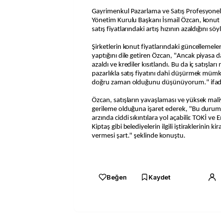
Gayrimenkul Pazarlama ve Satış Profesyonel
Yönetim Kurulu Başkanı İsmail Özcan, konut m
satış fiyatlarındaki artış hızının azaldığını söy
Şirketlerin konut fiyatlarındaki güncellemeler
yaptığını dile getiren Özcan, "Ancak piyasa d
azaldı ve krediler kısıtlandı. Bu da iç satışları 
pazarlıkla satış fiyatını dahi düşürmek mümk
doğru zaman olduğunu düşünüyorum." ifadel
Özcan, satışların yavaşlaması ve yüksek mal
gerileme olduğuna işaret ederek, "Bu durum ö
arzında ciddi sıkıntılara yol açabilir. TOKİ ve
Kiptaş gibi belediyelerin ilgili iştiraklerinin ki
vermesi şart." şeklinde konuştu.
Beğen
Kaydet