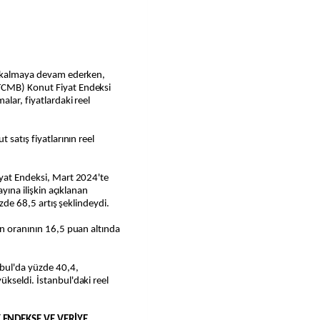
da kalmaya devam ederken,
TCMB) Konut Fiyat Endeksi
lar, fiyatlardaki reel
 satış fiyatlarının reel
iyat Endeksi, Mart 2024'te
ayına ilişkin açıklanan
üzde 68,5 artış şeklindeydi.
on oranının 16,5 puan altında
nbul'da yüzde 40,4,
kseldi. İstanbul'daki reel
 ENDEKSE VE VERİYE