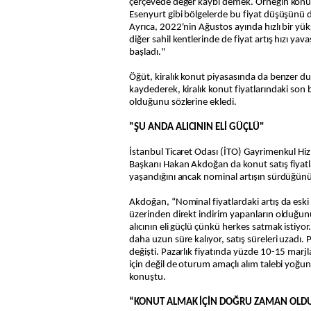
çerçevede değer kaybı demek. Örneğin konutla
Esenyurt gibi bölgelerde bu fiyat düşüşünü d
Ayrıca, 2022'nin Ağustos ayında hızlı bir yü
diğer sahil kentlerinde de fiyat artış hızı ya
başladı."
Öğüt, kiralık konut piyasasında da benzer 
kaydederek, kiralık konut fiyatlarındaki son b
olduğunu sözlerine ekledi.
"ŞU ANDA ALICININ ELİ GÜÇLÜ"
İstanbul Ticaret Odası (İTO) Gayrimenkul Hi
Başkanı Hakan Akdoğan da konut satış fiyatl
yaşandığını ancak nominal artışın sürdüğünü
Akdoğan, “Nominal fiyatlardaki artış da eski h
üzerinden direkt indirim yapanların olduğu
alıcının eli güçlü çünkü herkes satmak istiyo
daha uzun süre kalıyor, satış süreleri uzadı. Pa
değişti. Pazarlık fiyatında yüzde 10-15 marjla
için değil de oturum amaçlı alım talebi yoğ
konuştu.
“KONUT ALMAK İÇİN DOĞRU ZAMAN O