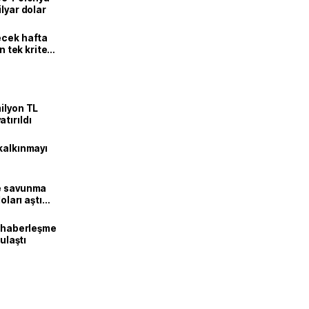
lyar dolar
ecek hafta
n tek kriter
ilyon TL
tırıldı
kalkınmayı
ne savunma
oları aştı
k haberleşme
 ulaştı