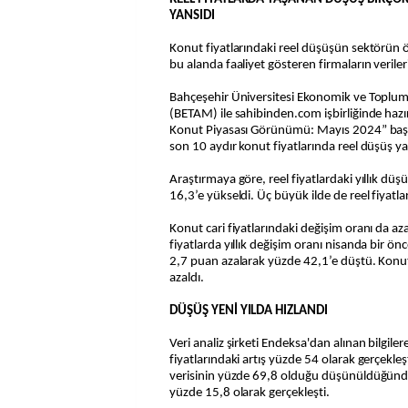
YANSIDI
Konut fiyatlarındaki reel düşüşün sektörün 
bu alanda faaliyet gösteren firmaların verile
Bahçeşehir Üniversitesi Ekonomik ve Toplum
(BETAM) ile sahibinden.com işbirliğinde hazı
Konut Piyasası Görünümü: Mayıs 2024” başlık
son 10 aydır konut fiyatlarında reel düşüş y
Araştırmaya göre, reel fiyatlardaki yıllık dü
16,3’e yükseldi. Üç büyük ilde de reel fiyatl
Konut cari fiyatlarındaki değişim oranı da a
fiyatlarda yıllık değişim oranı nisanda bir ön
2,7 puan azalarak yüzde 42,1’e düştü. Konut
azaldı.
DÜŞÜŞ YENİ YILDA HIZLANDI
Veri analiz şirketi Endeksa'dan alınan bilgiler
fiyatlarındaki artış yüzde 54 olarak gerçekle
verisinin yüzde 69,8 olduğu düşünüldüğünde
yüzde 15,8 olarak gerçekleşti.