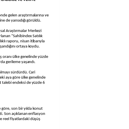
önde gelen araştırmalarına ve
rine de yansıdığı görüldü.
sal Araştırmalar Merkezi
rlanan “Sahibindex Satılık
lı raporu, nisan itibarıyla
aşandığını ortaya koydu.
şüş oranı ülke genelinde yüzde
arda gerileme yaşandı.
zalmayı sürdürdü. Cari
ceki aya göre ülke genelinde
 talebi endeksi de yüzde 6
e göre, son bir yılda konut
şti. Son açıklanan enflasyon
 reel fiyatlardaki düşüş