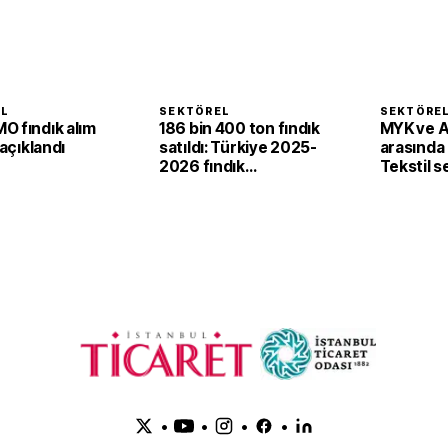
EL
SEKTÖREL
SEKTÖRE
O fındık alım
186 bin 400 ton fındık
MYK ve 
 açıklandı
satıldı: Türkiye 2025-
arasında i
2026 fındık
Tekstil 
sezonunda 2,4 milyar
'yeşil ve d
dolar gelir sağladı
dönüşü
•
•
•
•