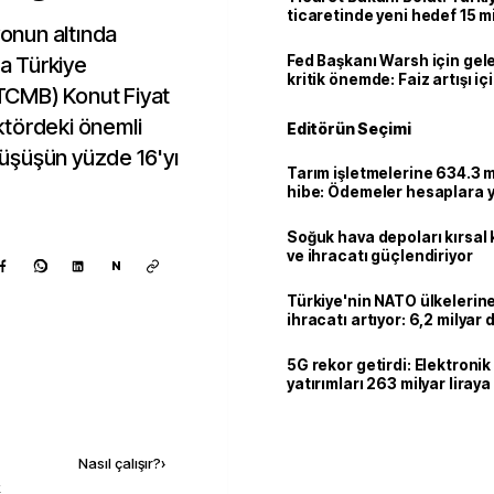
ticaretinde yeni hedef 15 mi
yonun altında
a Türkiye
Fed Başkanı Warsh için gel
kritik önemde: Faiz artışı içi
TCMB) Konut Fiyat
var
ktördeki önemli
Editörün Seçimi
 düşüşün yüzde 16'yı
Tarım işletmelerine 634.3 m
hibe: Ödemeler hesaplara ya
Soğuk hava depoları kırsal 
ve ihracatı güçlendiriyor
N
Türkiye'nin NATO ülkeleri
ihracatı artıyor: 6,2 milyar d
milyar doları aştı
5G rekor getirdi: Elektroni
yatırımları 263 milyar liraya
Kaynak ekle
Nasıl çalışır?
›
k