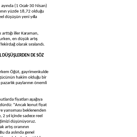
k 4 ayında (1 Ocak-30 Nisan)
ının yüzde 18,72 olduğu
el düşüşün yeni yılla
 arttığı iller Karaman,
urken, en düşük artış
Tekirdağ olarak sıralandı.
L DÜŞÜŞLERDEN DE SÖZ
örkem Öğüt, gayrimenkulde
 gücünün hakim olduğu bir
 pazarlık paylarının önemli
tlarda fiyatları aşağıya
ürdürdü: "Ancak konut fiyat
ere yansıması beklenenden
 2 yıl içinde sadece reel
eğimizi düşünüyoruz.
ak artış oranının
 Bu da aslında genel