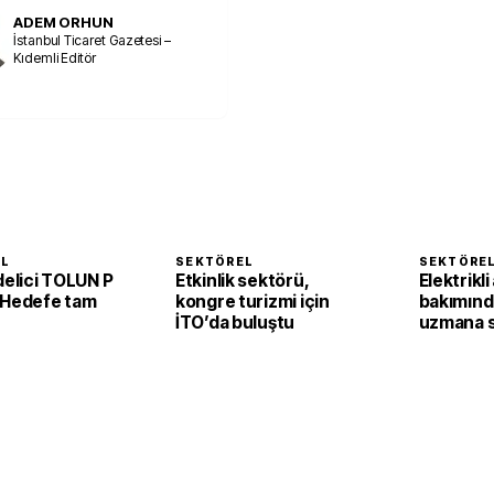
ADEM ORHUN
İstanbul Ticaret Gazetesi –
Kıdemli Editör
EL
SEKTÖREL
SEKTÖRE
delici TOLUN P
Etkinlik sektörü,
Elektrikli
 Hedefe tam
kongre turizmi için
bakımınd
İTO’da buluştu
uzmana s