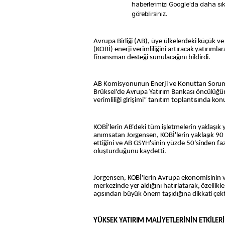
haberlerimizi Google'da daha sı
görebilirsiniz.
Avrupa Birliği (AB), üye ülkelerdeki küçük ve orta ölçekli işletmelerin
(KOBİ) enerji verimliliğini artıracak yatırıml
finansman desteği sunulacağını bildirdi.
AB Komisyonunun Enerji ve Konuttan Sorum
Brüksel'de Avrupa Yatırım Bankası öncülüğünd
verimliliği girişimi” tanıtım toplantısında kon
KOBİ'lerin AB'deki tüm işletmelerin yaklaşık 
anımsatan Jorgensen, KOBİ'lerin yaklaşık 90 
ettiğini ve AB GSYH'sinin yüzde 50'sinden faz
oluşturduğunu kaydetti.
Jorgensen, KOBİ'lerin Avrupa ekonomisinin 
merkezinde yer aldığını hatırlatarak, özellikle
açısından büyük önem taşıdığına dikkati çekt
YÜKSEK YATIRIM MALİYETLERİNİN ETKİLERİ