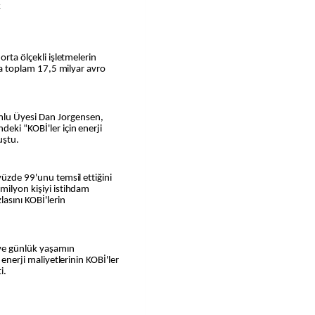
k
ara toplam 17,5 milyar avro
lu Üyesi Dan Jorgensen,
eki “KOBİ'ler için enerji
uştu.
yüzde 99'unu temsil ettiğini
milyon kişiyi istihdam
lasını KOBİ'lerin
ve günlük yaşamın
 enerji maliyetlerinin KOBİ'ler
i.