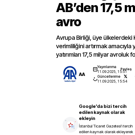
AB’den 17,5 m
avro
Avrupa Birliği, üye ülkelerdeki 
verimliliğini artırmak amacıyla
yatırımları 17,5 milyar avroluk
Yayınlanma
Paylaş
11.09.2025, 15:51
AA
Güncellenme
11.09.2025, 15:54
Google'da bizi tercih
edilen kaynak olarak
ekleyin
İstanbul Ticaret Gazetesi
'i tercih
edilen kaynak olarak ekleyerek