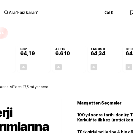
Ara
"
Faiz kararı
"
Ctrl K
RA
GBP
ALTIN
XAGUSD
BTC
64,19
6.610
64,34
64
+0,05%
+0,03%
+1,81%
+4,62%
0,02
0,02
117,77
2,84
mlarına AB’den 17,5 milyar avro
Manşetten Seçmeler
rji
100 yıl sonra tarihi dönüş: 
Kerkük’te ilk kez üretici k
ırımlarına
Türk girişimcilerine 4 bin 