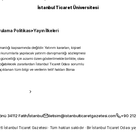
İstanbul Ticaret Üniversitesi
ulama Politikası
•
Yayın İlkeleri
anlığı kapsamında değildir. Yatırım kararları, kişisel
ili kurumlarla yapılacak yatırım danışmanlığı sözleşmesi
 güncelliği için azami özen gösterilmekle birlikte, olası
doğabilecek zararlardan İstanbul Ticaret Odası sorumlu
çıklanan tüm bilgi ve verilerin telif hakları Borsa
önü 34112 Fatih/İstanbul
iletisim@istanbulticaretgazetesi.com
+90 212
 İstanbul Ticaret Gazetesi · Tüm hakları saklıdır · Bir İstanbul Ticaret Odası ya