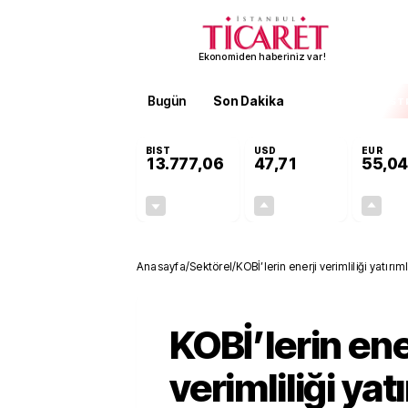
Ekonomiden haberiniz var!
Bugün
Son Dakika
Finans
EKST
BIST
USD
EUR
13.777,06
47,71
55,04
-0,16%
+0,17%
-21,75
0,08
Anasayfa
/
Sektörel
/
KOBİ’lerin enerji verimliliği yatırı
KOBİ’lerin ene
verimliliği yat