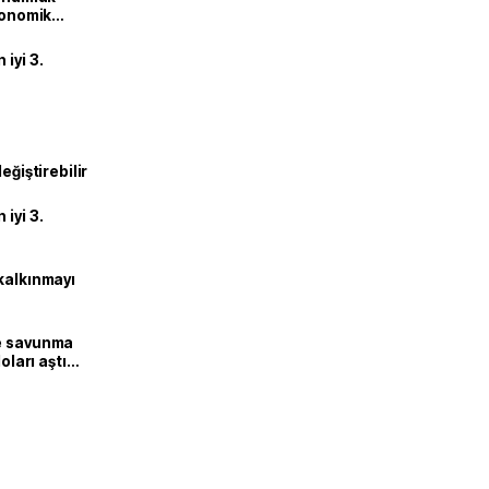
ekonomik
iyi 3.
eğiştirebilir
iyi 3.
kalkınmayı
ne savunma
oları aştı