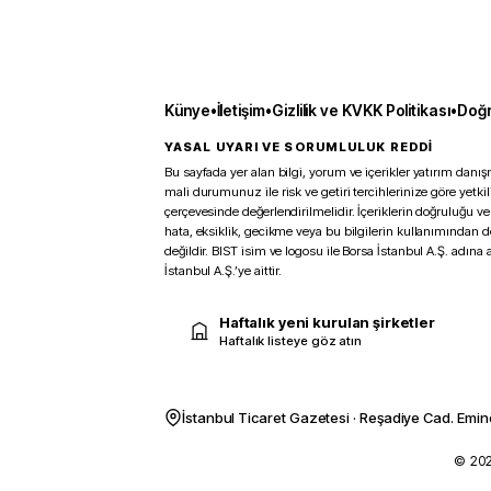
Künye
•
İletişim
•
Gizlilik ve KVKK Politikası
•
Doğr
YASAL UYARI VE SORUMLULUK REDDİ
Bu sayfada yer alan bilgi, yorum ve içerikler yatırım danışm
mali durumunuz ile risk ve getiri tercihlerinize göre yetk
çerçevesinde değerlendirilmelidir. İçeriklerin doğruluğu ve
hata, eksiklik, gecikme veya bu bilgilerin kullanımından 
değildir. BIST isim ve logosu ile Borsa İstanbul A.Ş. adına a
İstanbul A.Ş.’ye aittir.
Haftalık yeni kurulan şirketler
Haftalık listeye göz atın
İstanbul Ticaret Gazetesi · Reşadiye Cad. Emin
© 2026