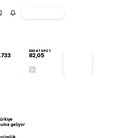
ÜYE
CANLI BORSA
Girişi
BRENTSPOT
.733
82,05
PİYASA
VERİLERİ
-0,06%
-0,88%
+0,00
-0,73
Türkiye
onuma geliyor
dönümlük