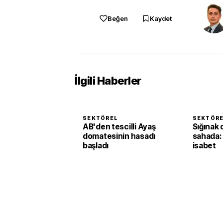
Beğen
Kaydet
İlgili Haberler
SEKTÖREL
SEKTÖR
AB'den tescilli Ayaş
Sığınak 
domatesinin hasadı
sahada:
başladı
isabet