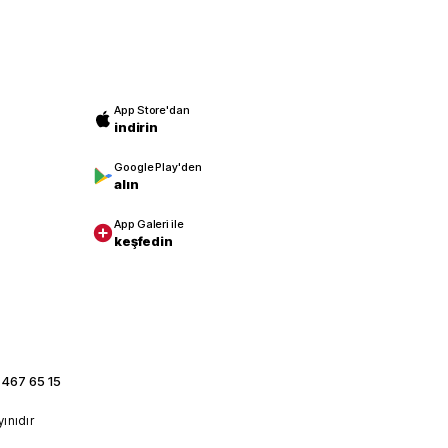
App Store'dan
indirin
Google Play'den
alın
App Galeri ile
keşfedin
 467 65 15
yınıdır