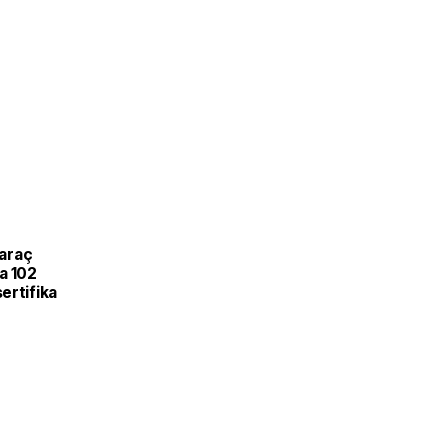
L
 araç
a 102
ertifika