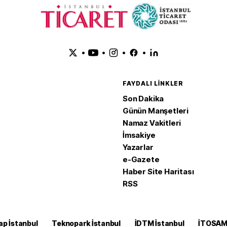
•
•
•
•
FAYDALI LINKLER
Son Dakika
Günün Manşetleri
Namaz Vakitleri
İmsakiye
Yazarlar
e-Gazete
Haber Site Haritası
RSS
ap İstanbul
Teknopark İstanbul
İDTM İstanbul
İTOSA