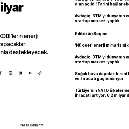
ilyar
alan açıldı! Tarihi bağlar 
ortaklığa dönüşüyor
Avdagiç: BTM’yi dünyanın en 
startup merkezi yaptık
Editörün Seçimi
KOBİ’lerin enerji
 yapacakları
‘Nükleer’ enerji mimarisini d
 fonla destekleyecek.
Avdagiç: BTM’yi dünyanın en 
startup merkezi yaptık
N
Soğuk hava depoları kırsal 
ve ihracatı güçlendiriyor
Türkiye'nin NATO ülkeleri
ihracatı artıyor: 6,2 milyar d
milyar doları aştı
Kaynak ekle
Nasıl çalışır?
›