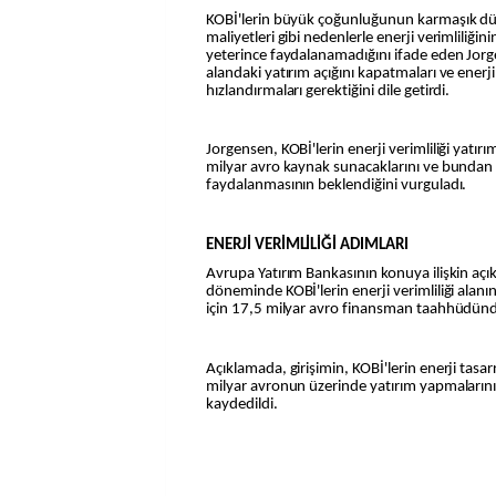
KOBİ'lerin büyük çoğunluğunun karmaşık dü
maliyetleri gibi nedenlerle enerji verimliliğ
yeterince faydalanamadığını ifade eden Jorg
alandaki yatırım açığını kapatmaları ve enerji
hızlandırmaları gerektiğini dile getirdi.
Jorgensen, KOBİ'lerin enerji verimliliği yatırım
milyar avro kaynak sunacaklarını ve bundan 
faydalanmasının beklendiğini vurguladı.
ENERJİ VERİMLİLİĞİ ADIMLARI
Avrupa Yatırım Bankasının konuya ilişkin aç
döneminde KOBİ'lerin enerji verimliliği alan
için 17,5 milyar avro finansman taahhüdünde
Açıklamada, girişimin, KOBİ'lerin enerji tasar
milyar avronun üzerinde yatırım yapmalarını
kaydedildi.