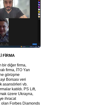
Lİ FİRMA
bir diğer firma,
alı firma, İTO Yan
line görüşme
ayi Borsası veri
k asansörleri vb.
malar katıldı. PS Lift,
olmak üzere Ukrayna,
ye ihracat
sek olan Forbes Diamonds