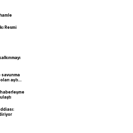
 hamle
kkı Resmi
kalkınmayı
ne savunma
oları aştı
k haberleşme
 ulaştı
ddiası:
diriyor