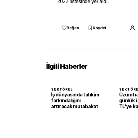
2022 listesinde yer aldı.
Beğen
Kaydet
İlgili Haberler
SEKTÖREL
SEKTÖR
İş dünyasında tahkim
Üzüm h
farkındalığını
günlük 
artıracak mutabakat
TL’ye k