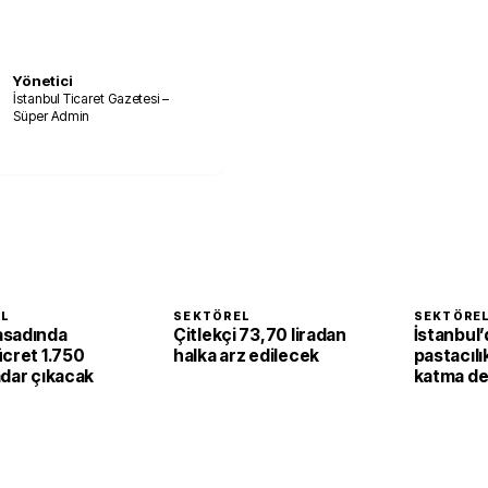
Yönetici
İstanbul Ticaret Gazetesi –
Süper Admin
EL
SEKTÖREL
SEKTÖRE
asadında
Çitlekçi 73,70 liradan
İstanbul’
ücret 1.750
halka arz edilecek
pastacılı
adar çıkacak
katma de
dönüşüy