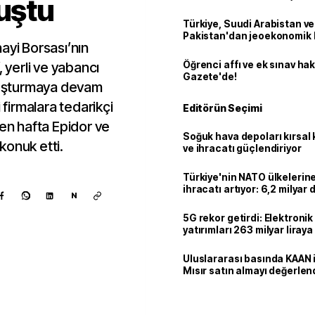
luştu
Türkiye, Suudi Arabistan ve
Pakistan'dan jeoekonomik
ayi Borsası’nın
, yerli ve yabancı
Öğrenci affı ve ek sınav ha
Gazete'de!
uluşturmaya devam
 firmalara tedarikçi
Editörün Seçimi
çen hafta Epidor ve
Soğuk hava depoları kırsal 
 konuk etti.
ve ihracatı güçlendiriyor
Türkiye'nin NATO ülkeleri
ihracatı artıyor: 6,2 milyar d
N
milyar doları aştı
5G rekor getirdi: Elektroni
yatırımları 263 milyar liraya
Uluslararası basında KAAN i
Mısır satın almayı değerlen
Kaynak ekle