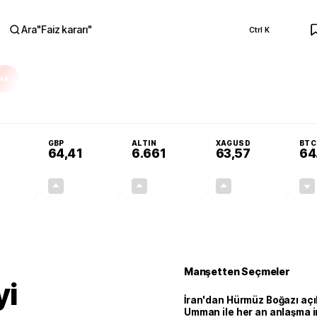
Ara
"
Faiz kararı
"
Ctrl K
RA
Resmi Gazete'de!
Öğrenci affı ve ek sınav hakkı Resmi Gazete'de!
GBP
ALTIN
XAGUSD
BTC
64,41
6.661
63,57
64
+0,32%
+0,38%
+2,59%
+3,37%
0,18
0,24
167,96
2,07
u
Manşetten Seçmeler
yi
İran'dan Hürmüz Boğazı açı
Umman ile her an anlaşma i