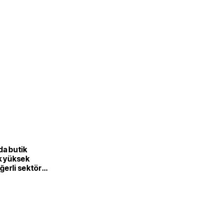
L
da butik
k yüksek
ğerli sektöre
or