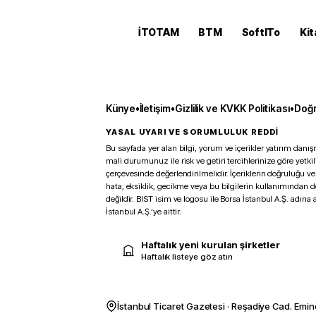
İTOTAM
BTM
SoftITo
Kit
Künye
•
İletişim
•
Gizlilik ve KVKK Politikası
•
Doğr
YASAL UYARI VE SORUMLULUK REDDİ
Bu sayfada yer alan bilgi, yorum ve içerikler yatırım danışm
mali durumunuz ile risk ve getiri tercihlerinize göre yetk
çerçevesinde değerlendirilmelidir. İçeriklerin doğruluğu ve
hata, eksiklik, gecikme veya bu bilgilerin kullanımından 
değildir. BIST isim ve logosu ile Borsa İstanbul A.Ş. adına a
İstanbul A.Ş.’ye aittir.
Haftalık yeni kurulan şirketler
Haftalık listeye göz atın
İstanbul Ticaret Gazetesi · Reşadiye Cad. Emin