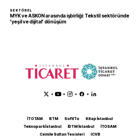
SEKTÖREL
MYK ve ASKON arasında işbirliği: Tekstil sektöründe
'yeşil ve dijital' dönüşüm
•
•
•
•
İTOTAM
BTM
SoftITo
Kitap İstanbul
Teknopark İstanbul
İDTM İstanbul
İTOSAM
Cemile Sultan Tesisleri
ICVB