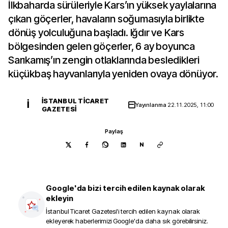
İlkbaharda sürüleriyle Kars’ın yüksek yaylalarına
çıkan göçerler, havaların soğumasıyla birlikte
dönüş yolculuğuna başladı. Iğdır ve Kars
bölgesinden gelen göçerler, 6 ay boyunca
Sarıkamış’ın zengin otlaklarında besledikleri
küçükbaş hayvanlarıyla yeniden ovaya dönüyor.
İSTANBUL TICARET
İ
Yayınlanma
22.11.2025, 11:00
GAZETESI
Paylaş
N
Google'da bizi tercih edilen kaynak olarak
ekleyin
İstanbul Ticaret Gazetesi
'i tercih edilen kaynak olarak
ekleyerek haberlerimizi Google'da daha sık görebilirsiniz.