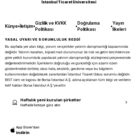
İstanbul Ticaret Üniversitesi
Gizlilik ve KVKK
Doğrulama
Yayın
Künye
•
İletişim
•
•
•
Politikası
Politikası
İlkeleri
YASAL UYARI VE SORUMLULUK REDDİ
Bu sayfada yer alan bilgi, yorum ve içerikler yatırım danışmanlığı kapsamında
değildir. Yatırım kararları, kişisel mali durumunuz ile risk ve getiri tercihlerinize
göre yetkili kurumlarla yapılacak yatırım danışmanlığı sözleşmesi çerçevesinde
değerlendirilmelidir. İçeriklerin doğruluğu ve güncelliği için azami özen
gösterilmekle birlikte, olası hata, eksiklik, gecikme veya bu bilgilerin
kullanımından doğabilecek zararlardan İstanbul Ticaret Odası sorumlu değildir.
BIST isim ve logosu ile Borsa İstanbul A.Ş. adına açıklanan tüm bilgi ve verilerin
telif hakları Borsa İstanbul A.Ş.’ye aittir.
Haftalık yeni kurulan şirketler
Haftalık listeye göz atın
App Store'dan
indirin