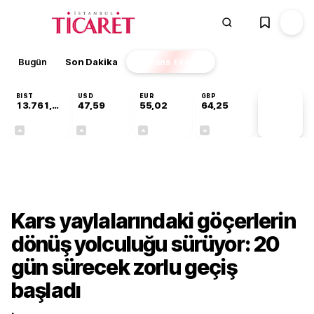
Bugün
Son Dakika
Finans
EKSTRA
BIST
USD
EUR
GBP
13.761,13
47,59
55,02
64,25
PİYASA
VERİLERİ
+0,42%
+0,06%
+0,03%
+0,25%
Sektörel
Kars yaylalarındaki göçerlerin
dönüş yolculuğu sürüyor: 20
gün sürecek zorlu geçiş
başladı