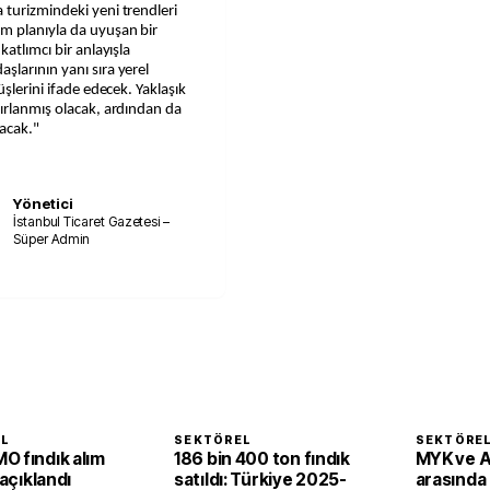
 turizmindeki yeni trendleri
m planıyla da uyuşan bir
atlımcı bir anlayışla
larının yanı sıra yerel
şlerini ifade edecek. Yaklaşık
ırlanmış olacak, ardından da
acak."
Yönetici
İstanbul Ticaret Gazetesi –
Süper Admin
EL
SEKTÖREL
SEKTÖRE
O fındık alım
186 bin 400 ton fındık
MYK ve 
 açıklandı
satıldı: Türkiye 2025-
arasında i