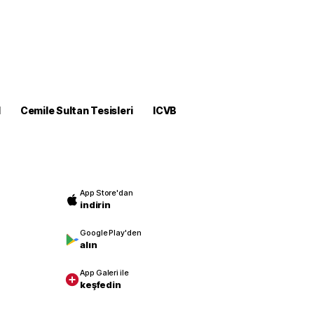
M
Cemile Sultan Tesisleri
ICVB
App Store'dan
indirin
Google Play'den
alın
App Galeri ile
keşfedin