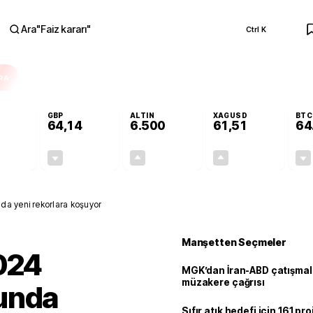
Ara
"
Faiz kararı
"
Ctrl K
RA
GBP
ALTIN
XAGUSD
BTC
64,14
6.500
61,51
64
-0,13%
-0,05%
+0,12%
+0,02%
-0,07
-0,03
7,71
0,01
a yeni rekorlara koşuyor
Manşetten Seçmeler
024
MGK’dan İran-ABD çatışmala
müzakere çağrısı
unda
Sıfır atık hedefi için 161 pr