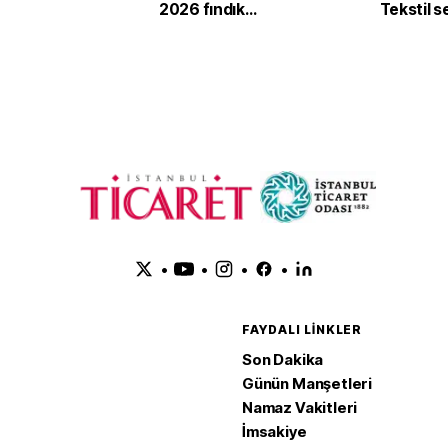
2026 fındık
Tekstil 
sezonunda 2,4 milyar
'yeşil ve d
dolar gelir sağladı
dönüşü
•
•
•
•
FAYDALI LINKLER
Son Dakika
Günün Manşetleri
Namaz Vakitleri
İmsakiye