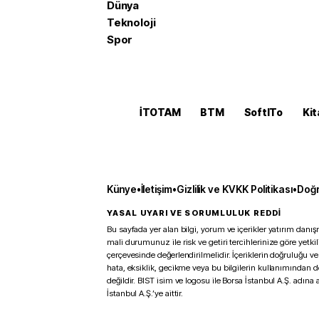
Dünya
Teknoloji
Spor
İTOTAM
BTM
SoftITo
Kit
Künye
•
İletişim
•
Gizlilik ve KVKK Politikası
•
Doğr
YASAL UYARI VE SORUMLULUK REDDİ
Bu sayfada yer alan bilgi, yorum ve içerikler yatırım danışm
mali durumunuz ile risk ve getiri tercihlerinize göre yetk
çerçevesinde değerlendirilmelidir. İçeriklerin doğruluğu ve
hata, eksiklik, gecikme veya bu bilgilerin kullanımından 
değildir. BIST isim ve logosu ile Borsa İstanbul A.Ş. adına a
İstanbul A.Ş.’ye aittir.