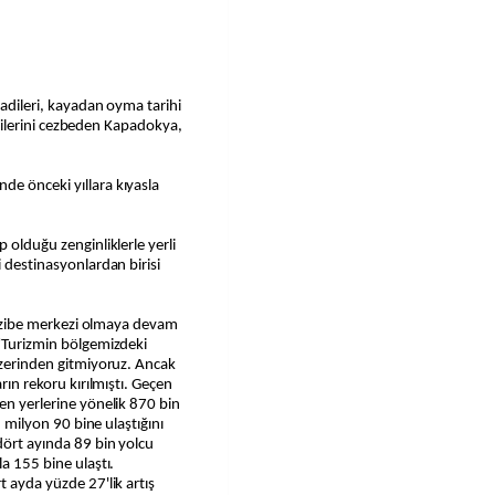
vadileri, kayadan oyma tarihi
retçilerini cezbeden Kapadokya,
de önceki yıllara kıyasla
 olduğu zenginliklerle yerli
i destinasyonlardan birisi
n cazibe merkezi olmaya devam
 "Turizmin bölgemizdeki
 üzerinden gitmiyoruz. Ancak
rın rekoru kırılmıştı. Geçen
ren yerlerine yönelik 870 bin
 1 milyon 90 bine ulaştığını
dört ayında 89 bin yolcu
la 155 bine ulaştı.
t ayda yüzde 27'lik artış