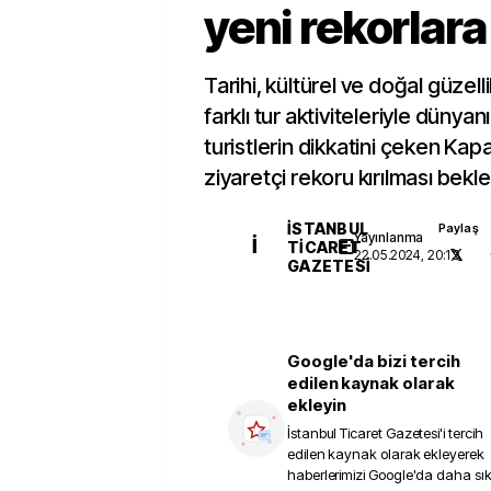
yeni rekorlar
Tarihi, kültürel ve doğal güzelli
farklı tur aktiviteleriyle düny
turistlerin dikkatini çeken Kap
ziyaretçi rekoru kırılması bekle
İSTANBUL
Paylaş
Yayınlanma
İ
TICARET
22.05.2024, 20:13
GAZETESI
Google'da bizi tercih
edilen kaynak olarak
ekleyin
İstanbul Ticaret Gazetesi
'i tercih
edilen kaynak olarak ekleyerek
haberlerimizi Google'da daha sı