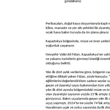
görebilirsiniz.
Peribacaları, doğal kaya oluşumlarıyla kaplı 
kilise, manastır ve yer altı şehirleri ile ziya
sıcak hava balon turuyla da ön plana çıkıyor.
Kapadokya bölgesinde, müze ve ören yerlerin
yoğunluk yaşanıyor.
Nevşehir Valisi Ali Fidan, Kapadokya'nın sahip
ve yabancı turistlerin görmeyi istediği öneml
olduğunu belirtti.
Yılın ilk dört aylık verilerine göre, bölgeni
ettiğine dikkati çeken Fidan, şöyle konuştu:
eğilimlerini değerlendirirken sadece sayılar
geçen yıl ziyaretçi sayısı bakımından tüm yılla
yılın ilk dört ayında bölgemizdeki müze ve ö
olan ziyaretçisi sayısının yüzde 25'lik artışla
görüyoruz. Balon uçuşlarında geçen yılın ilk 
uçuş yapmıştı, 2024'te ise yüzde 74'lük artış
Havalimanı uçak ve yolcu sayısında da ilk dör