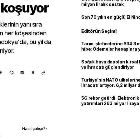
a koşuyor
milyon liralık destek
Son 70 yılın en güçlü El Nin
klerinin yanı sıra
Editörün Seçimi
anın her köşesinden
adokya'da, bu yıl da
Tarım işletmelerine 634.3 m
hibe: Ödemeler hesaplara ya
niyor.
Soğuk hava depoları kırsal 
ve ihracatı güçlendiriyor
N
Türkiye'nin NATO ülkeleri
ihracatı artıyor: 6,2 milyar d
milyar doları aştı
5G rekor getirdi: Elektroni
yatırımları 263 milyar liraya
Kaynak ekle
Nasıl çalışır?
›
k