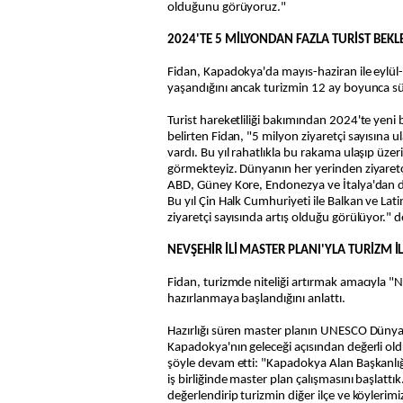
olduğunu görüyoruz."
2024'TE 5 MİLYONDAN FAZLA TURİST BEKL
Fidan, Kapadokya'da mayıs-haziran ile eylül
yaşandığını ancak turizmin 12 ay boyunca sü
Turist hareketliliği bakımından 2024'te yeni b
belirten Fidan, "5 milyon ziyaretçi sayısına
vardı. Bu yıl rahatlıkla bu rakama ulaşıp üzeri
görmekteyiz. Dünyanın her yerinden ziyaretç
ABD, Güney Kore, Endonezya ve İtalya'dan da
Bu yıl Çin Halk Cumhuriyeti ile Balkan ve Lat
ziyaretçi sayısında artış olduğu görülüyor." d
NEVŞEHİR İLİ MASTER PLANI'YLA TURİZM İ
Fidan, turizmde niteliği artırmak amacıyla "N
hazırlanmaya başlandığını anlattı.
Hazırlığı süren master planın UNESCO Dünya 
Kapadokya'nın geleceği açısından değerli o
şöyle devam etti: "Kapadokya Alan Başkanlığ
iş birliğinde master plan çalışmasını başlattık
değerlendirip turizmin diğer ilçe ve köylerim