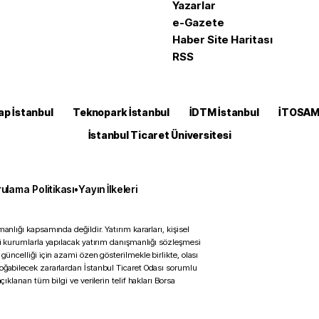
Yazarlar
e-Gazete
Haber Site Haritası
RSS
ap İstanbul
Teknopark İstanbul
İDTM İstanbul
İTOSA
İstanbul Ticaret Üniversitesi
ulama Politikası
•
Yayın İlkeleri
anlığı kapsamında değildir. Yatırım kararları, kişisel
ili kurumlarla yapılacak yatırım danışmanlığı sözleşmesi
 güncelliği için azami özen gösterilmekle birlikte, olası
doğabilecek zararlardan İstanbul Ticaret Odası sorumlu
çıklanan tüm bilgi ve verilerin telif hakları Borsa