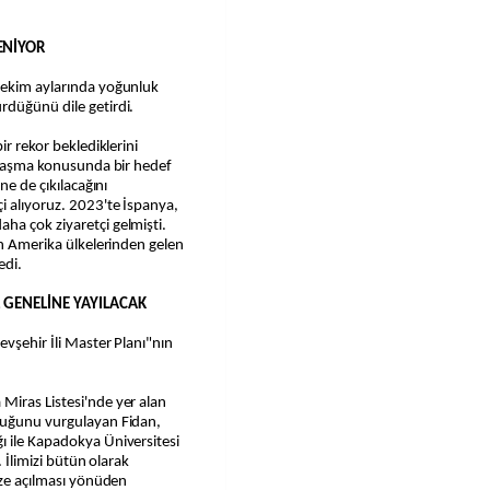
ENİYOR
-ekim aylarında yoğunluk
rdüğünü dile getirdi.
ir rekor beklediklerini
 ulaşma konusunda bir hedef
ne de çıkılacağını
i alıyoruz. 2023'te İspanya,
ha çok ziyaretçi gelmişti.
in Amerika ülkelerinden gelen
edi.
L GENELİNE YAYILACAK
evşehir İli Master Planı"nın
Miras Listesi'nde yer alan
lduğunu vurgulayan Fidan,
ı ile Kapadokya Üniversitesi
. İlimizi bütün olarak
ize açılması yönüden