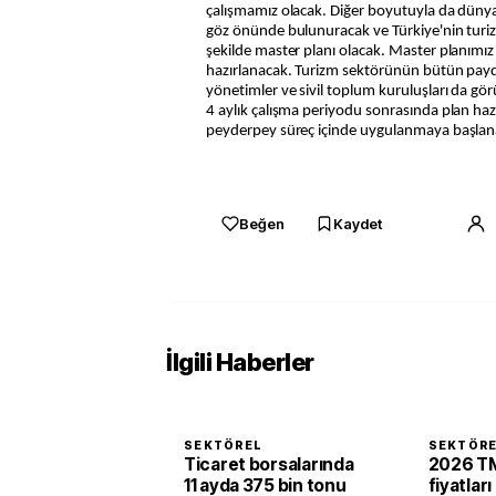
çalışmamız olacak. Diğer boyutuyla da dünya
göz önünde bulunuracak ve Türkiye'nin turiz
şekilde master planı olacak. Master planımız k
hazırlanacak. Turizm sektörünün bütün paydaş
yönetimler ve sivil toplum kuruluşları da görü
4 aylık çalışma periyodu sonrasında plan haz
peyderpey süreç içinde uygulanmaya başlan
Beğen
Kaydet
İlgili Haberler
SEKTÖREL
SEKTÖR
Ticaret borsalarında
2026 TM
11 ayda 375 bin tonu
fiyatları