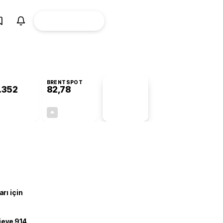
ÜYE
CANLI BORSA
Girişi
BRENTSPOT
.352
82,78
PİYASA
VERİLERİ
-0,44%
+4,90%
+0,00
3,87
rı için
ojeye 914