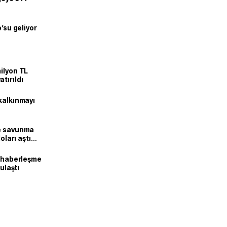
o’su geliyor
ilyon TL
tırıldı
kalkınmayı
ne savunma
oları aştı
k haberleşme
 ulaştı