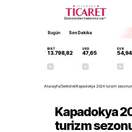
Ekonomiden haberiniz var!
Bugün
Son Dakika
Finans
EKST
BIST
USD
EUR
13.798,82
47,65
54,94
+0,70%
+0,05%
95,68
0,02
Anasayfa
/
Sektörel
/
Kapadokya 2024 turizm sezonund
Kapadokya 2
turizm sezon