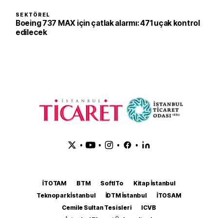
SEKTÖREL
Boeing 737 MAX için çatlak alarmı: 471 uçak kontrol
edilecek
•
•
•
•
İTOTAM
BTM
SoftITo
Kitap İstanbul
Teknopark İstanbul
İDTM İstanbul
İTOSAM
Cemile Sultan Tesisleri
ICVB