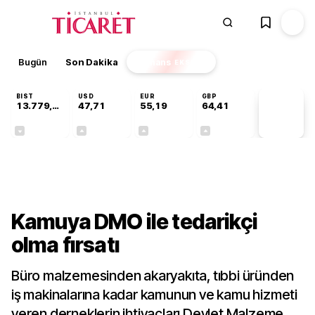
Bugün
Son Dakika
Finans
EKSTRA
BIST
USD
EUR
GBP
13.779,39
47,71
55,19
64,41
PİYASA
VERİLERİ
-0,14%
+0,18%
+0,32%
+0,38%
Sektörel
Kamuya DMO ile tedarikçi
olma fırsatı
Büro malzemesinden akaryakıta, tıbbi üründen
iş makinalarına kadar kamunun ve kamu hizmeti
veren derneklerin ihtiyaçları Devlet Malzeme