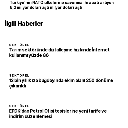
Türkiye'nin NATO ülkelerine savunma ihracatı artıyor:
6,2 milyar doları aştı milyar doları aştı
İlgili Haberler
SEKTÖREL
Tarım sektöründe dijitalleşme hızlandı: İnternet
kullanımı yüzde 86
SEKTÖREL
12 bin yıllık ıza buğdayında ekim alanı 250 dönüme
çıkarıldı
SEKTÖREL
EPDK’dan Petrol Ofisi tesislerine yeni tarife ve
indirim düzenlemesi