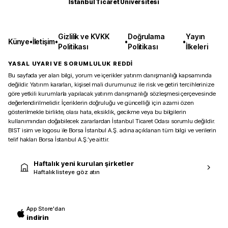
İstanbul Ticaret Üniversitesi
Gizlilik ve KVKK
Doğrulama
Yayın
Künye
•
İletişim
•
•
•
Politikası
Politikası
İlkeleri
YASAL UYARI VE SORUMLULUK REDDİ
Bu sayfada yer alan bilgi, yorum ve içerikler yatırım danışmanlığı kapsamında
değildir. Yatırım kararları, kişisel mali durumunuz ile risk ve getiri tercihlerinize
göre yetkili kurumlarla yapılacak yatırım danışmanlığı sözleşmesi çerçevesinde
değerlendirilmelidir. İçeriklerin doğruluğu ve güncelliği için azami özen
gösterilmekle birlikte, olası hata, eksiklik, gecikme veya bu bilgilerin
kullanımından doğabilecek zararlardan İstanbul Ticaret Odası sorumlu değildir.
BIST isim ve logosu ile Borsa İstanbul A.Ş. adına açıklanan tüm bilgi ve verilerin
telif hakları Borsa İstanbul A.Ş.’ye aittir.
Haftalık yeni kurulan şirketler
Haftalık listeye göz atın
App Store'dan
indirin