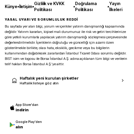
Gizlilik ve KVKK
Doğrulama
Yayın
Künye
•
İletişim
•
•
•
Politikası
Politikası
İlkeleri
YASAL UYARI VE SORUMLULUK REDDİ
Bu sayfada yer alan bilgi, yorum ve içerikler yatırım danışmanlığı kapsamında
değildir. Yatırım kararları, kişisel mali durumunuz ile risk ve getiri tercihlerinize
göre yetkili kurumlarla yapılacak yatırım danışmanlığı sözleşmesi çerçevesinde
değerlendirilmelidir. İçeriklerin doğruluğu ve güncelliği için azami özen
gösterilmekle birlikte, olası hata, eksiklik, gecikme veya bu bilgilerin
kullanımından doğabilecek zararlardan İstanbul Ticaret Odası sorumlu değildir.
BIST isim ve logosu ile Borsa İstanbul A.Ş. adına açıklanan tüm bilgi ve verilerin
telif hakları Borsa İstanbul A.Ş.’ye aittir.
Haftalık yeni kurulan şirketler
Haftalık listeye göz atın
App Store'dan
indirin
Google Play'den
alın