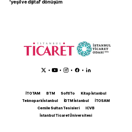
'yeşil ve dijital' dönüşüm
•
•
•
•
İTOTAM
BTM
SoftITo
Kitap İstanbul
Teknopark İstanbul
İDTM İstanbul
İTOSAM
Cemile Sultan Tesisleri
ICVB
İstanbul Ticaret Üniversitesi