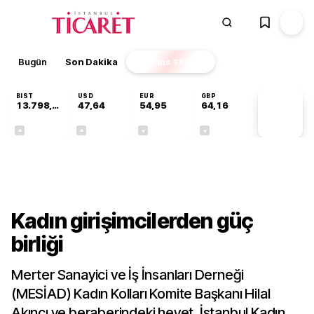
Bugün
Son Dakika
Finans
EKSTRA
BIST
USD
EUR
GBP
13.798,82
47,64
54,95
64,16
PİYASA
VERİLERİ
+0,70%
+0,04%
-0,12%
-0,03%
Sektörel
Kadın girişimcilerden güç
birliği
Merter Sanayici ve İş İnsanları Derneği
(MESİAD) Kadın Kolları Komite Başkanı Hilal
Akıncı ve beraberindeki heyet, İstanbul Kadın