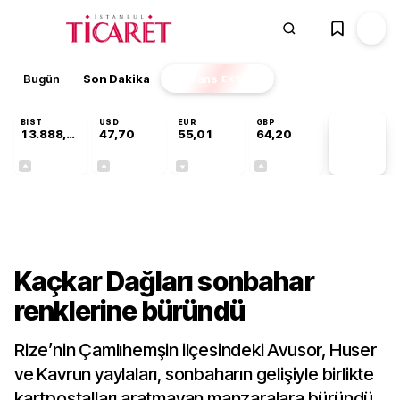
Bugün
Son Dakika
Finans
EKSTRA
BIST
USD
EUR
GBP
13.888,97
47,70
55,01
64,20
PİYASA
VERİLERİ
+0,65%
+0,17%
-0,01%
+0,04%
Kültür-Sanat
Kaçkar Dağları sonbahar
renklerine büründü
Rize’nin Çamlıhemşin ilçesindeki Avusor, Huser
ve Kavrun yaylaları, sonbaharın gelişiyle birlikte
kartpostalları aratmayan manzaralara büründü.