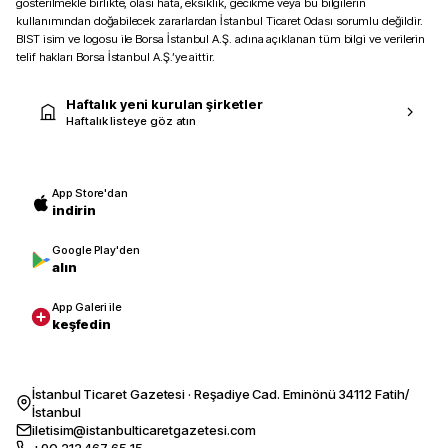
gösterilmekle birlikte, olası hata, eksiklik, gecikme veya bu bilgilerin
kullanımından doğabilecek zararlardan İstanbul Ticaret Odası sorumlu değildir.
BIST isim ve logosu ile Borsa İstanbul A.Ş. adına açıklanan tüm bilgi ve verilerin
telif hakları Borsa İstanbul A.Ş.’ye aittir.
Haftalık yeni kurulan şirketler
Haftalık listeye göz atın
App Store'dan
indirin
Google Play'den
alın
App Galeri ile
keşfedin
İstanbul Ticaret Gazetesi · Reşadiye Cad. Eminönü 34112 Fatih/
İstanbul
iletisim@istanbulticaretgazetesi.com