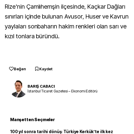
Rize'nin Çamlıhemşin ilçesinde, Kaçkar Dağları
sınırları içinde bulunan Avusor, Huser ve Kavrun
yaylaları sonbaharın hakim renkleri olan sarı ve
kızıl tonlara büründü.
Beğen
Kaydet
BARIŞ CABACI
İstanbul Ticaret Gazetesi – Ekonomi Editörü
Manşetten Seçmeler
100 yıl sonra tarihi dönüş: Türkiye Kerkük’te ilk kez