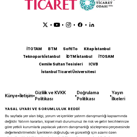
•
•
•
•
İTOTAM
BTM
SoftITo
Kitap İstanbul
Teknopark İstanbul
İDTM İstanbul
İTOSAM
Cemile Sultan Tesisleri
ICVB
İstanbul Ticaret Üniversitesi
Gizlilik ve KVKK
Doğrulama
Yayın
Künye
•
İletişim
•
•
•
Politikası
Politikası
İlkeleri
YASAL UYARI VE SORUMLULUK REDDİ
Bu sayfada yer alan bilgi, yorum ve içerikler yatırım danışmanlığı kapsamında
değildir. Yatırım kararları, kişisel mali durumunuz ile risk ve getiri tercihlerinize
göre yetkili kurumlarla yapılacak yatırım danışmanlığı sözleşmesi çerçevesinde
değerlendirilmelidir. İçeriklerin doğruluğu ve güncelliği için azami özen