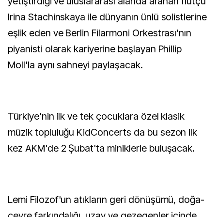
yetiştirdiği ve uluslararası alanda aranan flütçü
Irina Stachinskaya ile dünyanın ünlü solistlerine
eşlik eden ve Berlin Filarmoni Orkestrası'nın
piyanisti olarak kariyerine başlayan Phillip
Moll'la aynı sahneyi paylaşacak.
Türkiye'nin ilk ve tek çocuklara özel klasik
müzik topluluğu KidConcerts da bu sezon ilk
kez AKM'de 2 Şubat'ta miniklerle buluşacak.
Lemi Filozof'un atıkların geri dönüşümü, doğa-
çevre farkındalığı, uzay ve gezegenler içinde