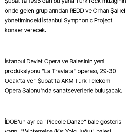
Şubat'ta 1996'dan bu yana Türk rock müziğinin
önde gelen gruplarından REDD ve Orhan Şallıel
yönetimindeki İstanbul Symphonic Project
konser verecek.
İstanbul Devlet Opera ve Balesinin yeni
prodüksiyonu "La Traviata" operası, 29-30
Ocak'ta ve 1 Şubat'ta AKM Türk Telekom
Opera Salonu'nda sanatseverlerle buluşacak.
İDOB'un ayrıca "Piccole Danze" bale gösterisi
yarın, "Winterreise (Kış Yolculuğu)" balesi