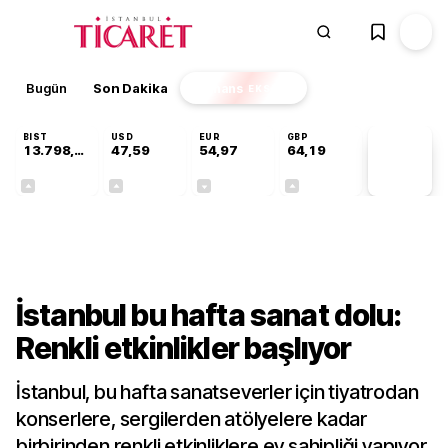
Bugün
Son Dakika
Finans
EKSTRA
BIST
USD
EUR
GBP
13.798,82
47,59
54,97
64,19
PİYASA
VERİLERİ
+0,70%
+0,05%
-0,08%
+0,15%
Kültür-Sanat
İstanbul bu hafta sanat dolu:
Renkli etkinlikler başlıyor
İstanbul, bu hafta sanatseverler için tiyatrodan
konserlere, sergilerden atölyelere kadar
birbirinden renkli etkinliklere ev sahipliği yapıyor.