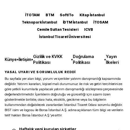
İTOTAM
BTM
SoftITo
Kitap İstanbul
Teknopark İstanbul
İDTM İstanbul
İTOSAM
Cemile Sultan Tesisleri
ICVB
İstanbul Ticaret Üniversitesi
Gizlilik ve KVKK
Doğrulama
Yayın
Künye
•
İletişim
•
•
•
Politikası
Politikası
İlkeleri
YASAL UYARI VE SORUMLULUK REDDİ
Bu sayfada yer alan bilgi, yorum ve içerikler yatırım danışmanlığı kapsamında
değildir. Yatırım kararları, kişisel mali durumunuz ile risk ve getiri tercihlerinize
göre yetkili kurumlarla yapılacak yatırım danışmanlığı sözleşmesi çerçevesinde
değerlendirilmelidir. İçeriklerin doğruluğu ve güncelliği için azami özen
gösterilmekle birlikte, olası hata, eksiklik, gecikme veya bu bilgilerin
kullanımından doğabilecek zararlardan İstanbul Ticaret Odası sorumlu değildir.
BIST isim ve logosu ile Borsa İstanbul A.Ş. adına açıklanan tüm bilgi ve verilerin
telif hakları Borsa İstanbul A.Ş.’ye aittir.
Haftalık yeni kurulan şirketler