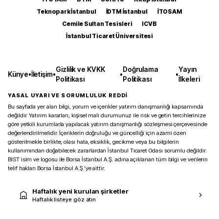
Teknopark İstanbul
İDTM İstanbul
İTOSAM
Cemile Sultan Tesisleri
ICVB
İstanbul Ticaret Üniversitesi
Gizlilik ve KVKK
Doğrulama
Yayın
Künye
•
İletişim
•
•
•
Politikası
Politikası
İlkeleri
YASAL UYARI VE SORUMLULUK REDDİ
Bu sayfada yer alan bilgi, yorum ve içerikler yatırım danışmanlığı kapsamında
değildir. Yatırım kararları, kişisel mali durumunuz ile risk ve getiri tercihlerinize
göre yetkili kurumlarla yapılacak yatırım danışmanlığı sözleşmesi çerçevesinde
değerlendirilmelidir. İçeriklerin doğruluğu ve güncelliği için azami özen
gösterilmekle birlikte, olası hata, eksiklik, gecikme veya bu bilgilerin
kullanımından doğabilecek zararlardan İstanbul Ticaret Odası sorumlu değildir.
BIST isim ve logosu ile Borsa İstanbul A.Ş. adına açıklanan tüm bilgi ve verilerin
telif hakları Borsa İstanbul A.Ş.’ye aittir.
Haftalık yeni kurulan şirketler
Haftalık listeye göz atın