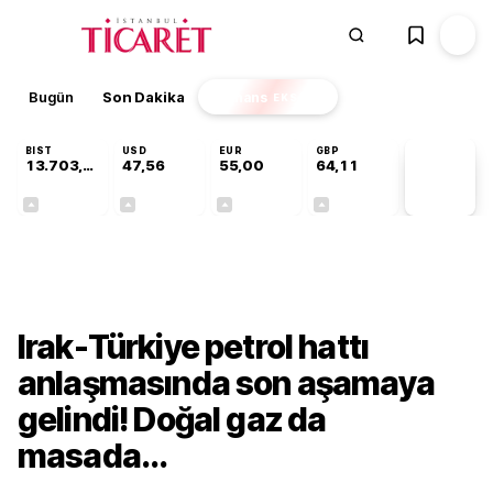
Bugün
Son Dakika
Finans
EKSTRA
BIST
USD
EUR
GBP
13.703,13
47,56
55,00
64,11
PİYASA
VERİLERİ
+0,11%
+0,07%
+0,27%
+0,18%
Gündem
Irak-Türkiye petrol hattı
anlaşmasında son aşamaya
gelindi! Doğal gaz da
masada...