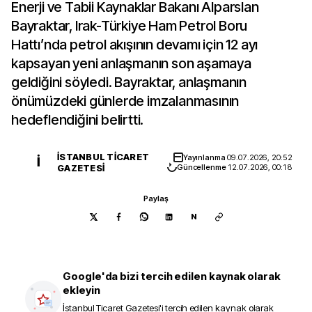
Enerji ve Tabii Kaynaklar Bakanı Alparslan
Bayraktar, Irak-Türkiye Ham Petrol Boru
Hattı’nda petrol akışının devamı için 12 ayı
kapsayan yeni anlaşmanın son aşamaya
geldiğini söyledi. Bayraktar, anlaşmanın
önümüzdeki günlerde imzalanmasının
hedeflendiğini belirtti.
İSTANBUL TICARET
Yayınlanma
09.07.2026, 20:52
İ
GAZETESI
Güncellenme
12.07.2026, 00:18
Paylaş
N
Google'da bizi tercih edilen kaynak olarak
ekleyin
İstanbul Ticaret Gazetesi
'i tercih edilen kaynak olarak