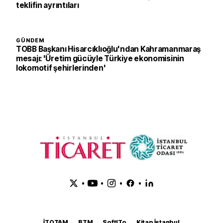
teklifin ayrıntıları
GÜNDEM
TOBB Başkanı Hisarcıklıoğlu'ndan Kahramanmaraş
mesajı: 'Üretim gücüyle Türkiye ekonomisinin
lokomotif şehirlerinden'
•
•
•
•
İTOTAM
BTM
SoftITo
Kitap İstanbul