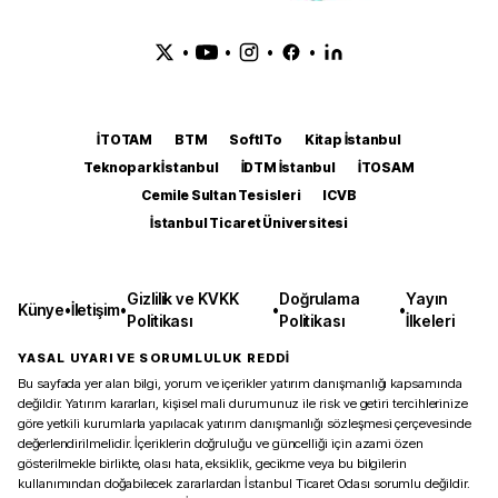
•
•
•
•
İTOTAM
BTM
SoftITo
Kitap İstanbul
Teknopark İstanbul
İDTM İstanbul
İTOSAM
Cemile Sultan Tesisleri
ICVB
İstanbul Ticaret Üniversitesi
Gizlilik ve KVKK
Doğrulama
Yayın
Künye
•
İletişim
•
•
•
Politikası
Politikası
İlkeleri
YASAL UYARI VE SORUMLULUK REDDİ
Bu sayfada yer alan bilgi, yorum ve içerikler yatırım danışmanlığı kapsamında
değildir. Yatırım kararları, kişisel mali durumunuz ile risk ve getiri tercihlerinize
göre yetkili kurumlarla yapılacak yatırım danışmanlığı sözleşmesi çerçevesinde
değerlendirilmelidir. İçeriklerin doğruluğu ve güncelliği için azami özen
gösterilmekle birlikte, olası hata, eksiklik, gecikme veya bu bilgilerin
kullanımından doğabilecek zararlardan İstanbul Ticaret Odası sorumlu değildir.