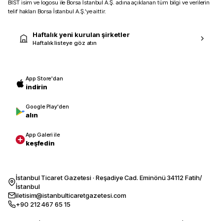
BIST isim ve logosu ile Borsa İstanbul A.Ş. adına açıklanan tüm bilgi ve verilerin
telif hakları Borsa İstanbul A.Ş.’ye aittir.
Haftalık yeni kurulan şirketler
Haftalık listeye göz atın
App Store'dan
indirin
Google Play'den
alın
App Galeri ile
keşfedin
İstanbul Ticaret Gazetesi · Reşadiye Cad. Eminönü 34112 Fatih/
İstanbul
iletisim@istanbulticaretgazetesi.com
+90 212 467 65 15