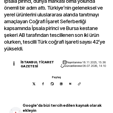
İpsala pirinci, dünya markası olma yolunda
önemli bir adım attı. Türkiye’nin geleneksel ve
yerel ürünlerini uluslararası alanda tanıtmayı
amaçlayan Coğrafi İşaret Seferberliği
kapsamında İpsala pirinci ve Bursa kestane
şekeri AB tarafından tescillenen son iki ürün
olurken, tescilli Türk coğrafi işareti sayısı 42’ye
yükseldi.
İSTANBUL TICARET
Yayınlanma
18.11.2025, 15:36
İ
GAZETESI
Güncellenme
08.07.2026, 14:10
Paylaş
N
Google'da bizi tercih edilen kaynak olarak
ekleyin