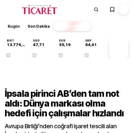
Bugün
Son Dakika
Finans
EKSTRA
BIST
USD
EUR
GBP
13.779,39
47,71
55,19
64,41
PİYASA
VERİLERİ
-0,14%
+0,18%
+0,32%
+0,38%
Sektörel
İpsala pirinci AB’den tam not
aldı: Dünya markası olma
hedefi için çalışmalar hızlandı
Avrupa Birliği’nden coğrafi işaret tescili alan