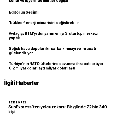
konut ve iş yerinde limitler değişti
Editörün Seçimi
‘Nükleer’ enerji mimarisini değiştirebilir
Avdagiç: BTM’yi dünyanın en iyi 3. startup merkezi
yaptık
Soğuk hava depoları kırsal kalkınmayı ve ihracatı
güçlendiriyor
Türkiye'nin NATO ülkelerine savunma ihracatı artıyor:
6,2 milyar doları aştı milyar doları aştı
İlgili Haberler
SEKTÖREL
SunExpress’ten yolcu rekoru: Bir günde 72 bin 340
kişi