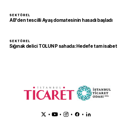
SEKTÖREL
AB'den tescilli Ayaş domatesinin hasadı başladı
SEKTÖREL
Sığınak delici TOLUN P sahada: Hedefe tam isabet
•
•
•
•