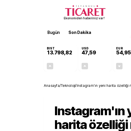
Ekonomiden haberiniz var!
Bugün
Son Dakika
Finans
EKST
BIST
USD
EUR
13.798,82
47,59
54,95
+0,70%
+0,05%
95,68
0,03
Anasayfa
/
Teknoloji
/
Instagram'ın yeni harita özelliği n
Instagram'ın 
harita özelliği