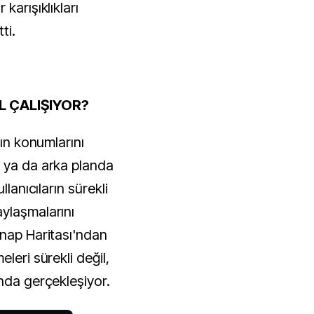
karışıklıkları
ti.
L ÇALIŞIYOR?
rın konumlarını
 ya da arka planda
llanıcıların sürekli
ylaşmalarını
Snap Haritası'ndan
leri sürekli değil,
nda gerçekleşiyor.