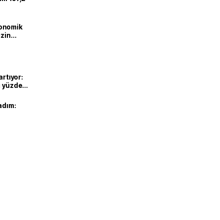
onomik
izin
lendirdik
artıyor:
ı yüzde
adım: