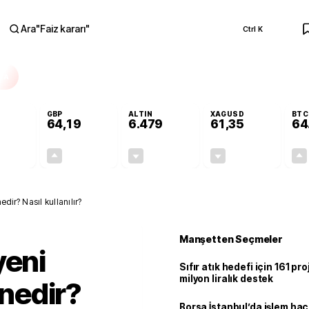
Ara
"
Faiz kararı
"
Ctrl K
RA
GBP
ALTIN
XAGUSD
BTC
64,19
6.479
61,35
64
-0,10%
+0,15%
-0,26%
-1,11%
-0,06
0,10
-16,72
-0,69
edir? Nasıl kullanılır?
Manşetten Seçmeler
yeni
Sıfır atık hedefi için 161 pr
milyon liralık destek
 nedir?
Borsa İstanbul’da işlem hac