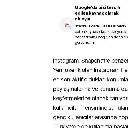
Google'da bizi tercih
edilen kaynak olarak
ekleyin
İstanbul Ticaret Gazetesi
'i tercih
edilen kaynak olarak ekleyerek
haberlerimizi Google'da daha sı
görebilirsiniz.
Instagram, Snapchat'e benzer bir özellik tanıttı.
Yeni özellik olan Instagram Hari
en son aktif oldukları konumla
paylaşmalarına ve konuma daya
keşfetmelerine olanak tanıyor
kullanıcıların erişimine sunulan 
genç kullanıcılar arasında pop
Türkiye'de de kullanıma başla