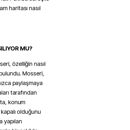
m haritası nasıl
ILIYOR MU?
i, özelliğin nasıl
 bulundu. Mosseri,
lnızca paylaşmaya
aları tarafından
eta, konum
k kapalı olduğunu
a yapılan