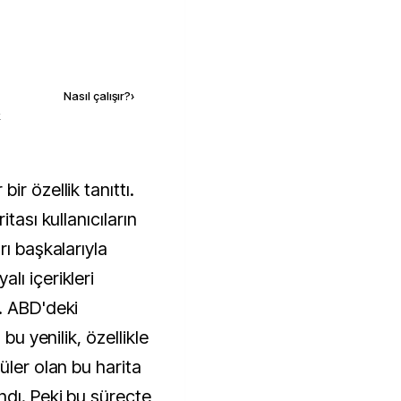
Kaynak ekle
Nasıl çalışır?
›
k
tası kullanıcıların
rı başkalarıyla
lı içerikleri
. ABD'deki
bu yenilik, özellikle
üler olan bu harita
ndı. Peki bu süreçte