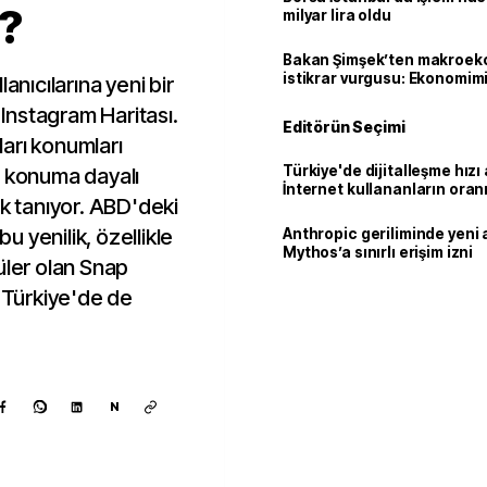
r?
milyar lira oldu
Bakan Şimşek’ten makroek
istikrar vurgusu: Ekonomim
anıcılarına yeni bir
dayanıklılığını daha da güç
 Instagram Haritası.
Editörün Seçimi
kları konumları
Türkiye'de dijitalleşme hızı 
e konuma dayalı
İnternet kullananların oran
ak tanıyor. ABD'deki
92,3'e yükseldi
bu yenilik, özellikle
Anthropic geriliminde yeni 
Mythos’a sınırlı erişim izni
üler olan Snap
a Türkiye'de de
N