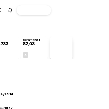
ÜYE
CANLI BORSA
Girişi
BRENTSPOT
.733
82,03
PİYASA
VERİLERİ
+0,20%
+3,95%
+0,00
3,12
ojeye 914
mi 187,2