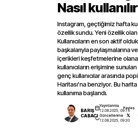
Nasıl kullanılı
Instagram, geçtiğimiz hafta kull
özellik sundu. Yeni özellik olan
Kullanıcıların en son aktif oldu
başkalarıyla paylaşmalarına v
içerikleri keşfetmelerine olan
kullanıcıların erişimine sunulan 
genç kullanıcılar arasında pop
Haritası'na benziyor. Bu harit
kullanıma başlandı.
Yayınlanma
Paylaş
BARIŞ
12.08.2025, 09:14
CABACI
Güncellenme
12.08.2025, 09:30