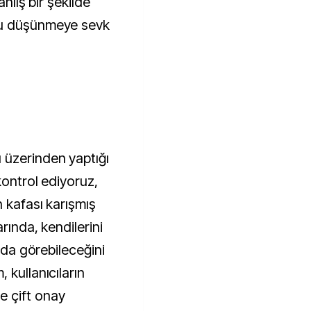
anlış bir şekilde
nu düşünmeye sevk
 üzerinden yaptığı
kontrol ediyoruz,
n kafası karışmış
arında, kendilerini
n da görebileceğini
 kullanıcıların
 çift onay