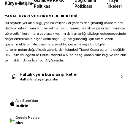
Gizlilik ve KVKK
Doğrulama
Yayın
Künye
•
İletişim
•
•
•
Politikası
Politikası
İlkeleri
YASAL UYARI VE SORUMLULUK REDDİ
Bu sayfada yer alan bilgi, yorum ve içerikler yatırım danışmanlığı kapsamında
değildir. Yatırım kararları, kişisel mali durumunuz ile risk ve getiri tercihlerinize
göre yetkili kurumlarla yapılacak yatırım danışmanlığı sözleşmesi çerçevesinde
değerlendirilmelidir. İçeriklerin doğruluğu ve güncelliği için azami özen
gösterilmekle birlikte, olası hata, eksiklik, gecikme veya bu bilgilerin
kullanımından doğabilecek zararlardan İstanbul Ticaret Odası sorumlu değildir.
BIST isim ve logosu ile Borsa İstanbul A.Ş. adına açıklanan tüm bilgi ve verilerin
telif hakları Borsa İstanbul A.Ş.’ye aittir.
Haftalık yeni kurulan şirketler
Haftalık listeye göz atın
App Store'dan
indirin
Google Play'den
alın