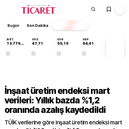
Bugün
Son Dakika
Finans
EKSTRA
BIST
USD
EUR
GBP
13.779,39
47,71
55,19
64,41
PİYASA
VERİLERİ
-0,14%
+0,18%
+0,32%
+0,38%
Ekonomi
İnşaat üretim endeksi mart
verileri: Yıllık bazda %1,2
oranında azalış kaydedildi
TÜİK verilerine göre inşaat üretim endeksi mart