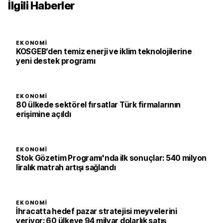
İlgili Haberler
EKONOMI
KOSGEB’den temiz enerji ve iklim teknolojilerine
yeni destek programı
EKONOMI
80 ülkede sektörel fırsatlar Türk firmalarının
erişimine açıldı
EKONOMI
Stok Gözetim Programı'nda ilk sonuçlar: 540 milyon
liralık matrah artışı sağlandı
EKONOMI
İhracatta hedef pazar stratejisi meyvelerini
veriyor: 60 ülkeye 94 milyar dolarlık satış