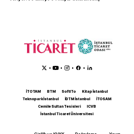
•
•
•
•
İTOTAM
BTM
SoftITo
Kitap İstanbul
Teknopark İstanbul
İDTM İstanbul
İTOSAM
Cemile Sultan Tesisleri
ICVB
İstanbul Ticaret Üniversitesi