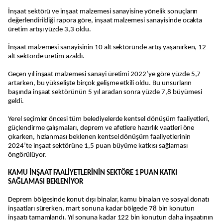
İnşaat sektörü ve inşaat malzemesi sanayisine yönelik sonuçların
değerlendirildiği rapora göre, inşaat malzemesi sanayisinde ocakta
üretim artışı yüzde 3,3 oldu.
İnşaat malzemesi sanayisinin 10 alt sektöründe artış yaşanırken, 12
alt sektörde üretim azaldı.
Geçen yıl inşaat malzemesi sanayi üretimi 2022’ye göre yüzde 5,7
artarken, bu yükselişte birçok gelişme etkili oldu. Bu unsurların
başında inşaat sektörünün 5 yıl aradan sonra yüzde 7,8 büyümesi
geldi.
Yerel seçimler öncesi tüm belediyelerde kentsel dönüşüm faaliyetleri,
güçlendirme çalışmaları, deprem ve afetlere hazırlık vaatleri öne
çıkarken, hızlanması beklenen kentsel dönüşüm faaliyetlerinin
2024’te inşaat sektörüne 1,5 puan büyüme katkısı sağlaması
öngörülüyor.
KAMU İNŞAAT FAALİYETLERİNİN SEKTÖRE 1 PUAN KATKI
SAĞLAMASI BEKLENİYOR
Deprem bölgesinde konut dışı binalar, kamu binaları ve sosyal donatı
inşaatları sürerken, mart sonuna kadar bölgede 78 bin konutun
inşaatı tamamlandı. Yıl sonuna kadar 122 bin konutun daha inşaatının