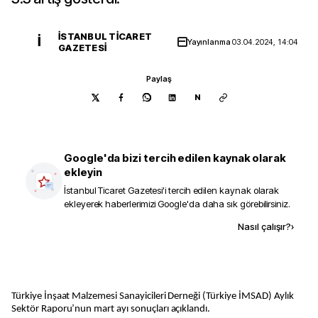
İSTANBUL TICARET
İ
Yayınlanma
03.04.2024, 14:04
GAZETESI
Paylaş
N
Google'da bizi tercih edilen kaynak olarak
ekleyin
İstanbul Ticaret Gazetesi
'i tercih edilen kaynak olarak
ekleyerek haberlerimizi Google'da daha sık görebilirsiniz.
Kaynak ekle
Nasıl çalışır?
›
Türkiye İnşaat Malzemesi Sanayicileri Derneği (Türkiye İMSAD) Aylık
Sektör Raporu’nun mart ayı sonuçları açıklandı.