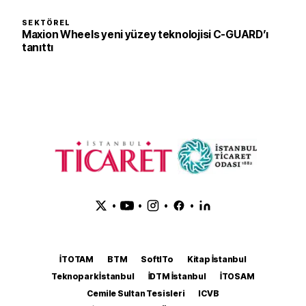
SEKTÖREL
Maxion Wheels yeni yüzey teknolojisi C-GUARD’ı
tanıttı
•
•
•
•
İTOTAM
BTM
SoftITo
Kitap İstanbul
Teknopark İstanbul
İDTM İstanbul
İTOSAM
Cemile Sultan Tesisleri
ICVB