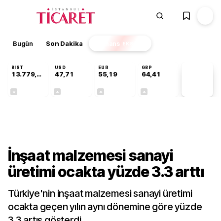
Bugün
Son Dakika
Finans
EKSTRA
BIST
USD
EUR
GBP
13.779,39
47,71
55,19
64,41
PİYASA
VERİLERİ
-0,14%
+0,18%
+0,32%
+0,38%
Sektörel
İnşaat malzemesi sanayi
üretimi ocakta yüzde 3.3 arttı
Türkiye'nin inşaat malzemesi sanayi üretimi
ocakta geçen yılın aynı dönemine göre yüzde
3.3 artış gösterdi.