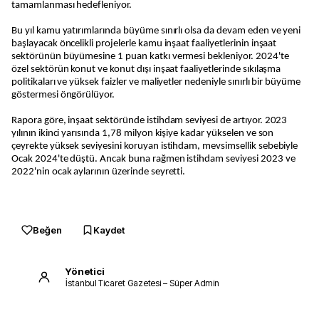
tamamlanması hedefleniyor.
Bu yıl kamu yatırımlarında büyüme sınırlı olsa da devam eden ve yeni
başlayacak öncelikli projelerle kamu inşaat faaliyetlerinin inşaat
sektörünün büyümesine 1 puan katkı vermesi bekleniyor. 2024'te
özel sektörün konut ve konut dışı inşaat faaliyetlerinde sıkılaşma
politikaları ve yüksek faizler ve maliyetler nedeniyle sınırlı bir büyüme
göstermesi öngörülüyor.
Rapora göre, inşaat sektöründe istihdam seviyesi de artıyor. 2023
yılının ikinci yarısında 1,78 milyon kişiye kadar yükselen ve son
çeyrekte yüksek seviyesini koruyan istihdam, mevsimsellik sebebiyle
Ocak 2024'te düştü. Ancak buna rağmen istihdam seviyesi 2023 ve
2022'nin ocak aylarının üzerinde seyretti.
Beğen
Kaydet
Yönetici
İstanbul Ticaret Gazetesi – Süper Admin