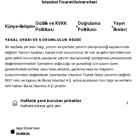
İstanbul Ticaret Üniversitesi
Gizlilik ve KVKK
Doğrulama
Yayın
Künye
•
İletişim
•
•
•
Politikası
Politikası
İlkeleri
YASAL UYARI VE SORUMLULUK REDDİ
Bu sayfada yer alan bilgi, yorum ve içerikler yatırım danışmanlığı kapsamında
değildir. Yatırım kararları, kişisel mali durumunuz ile risk ve getiri tercihlerinize
göre yetkili kurumlarla yapılacak yatırım danışmanlığı sözleşmesi çerçevesinde
değerlendirilmelidir. İçeriklerin doğruluğu ve güncelliği için azami özen
gösterilmekle birlikte, olası hata, eksiklik, gecikme veya bu bilgilerin
kullanımından doğabilecek zararlardan İstanbul Ticaret Odası sorumlu değildir.
BIST isim ve logosu ile Borsa İstanbul A.Ş. adına açıklanan tüm bilgi ve verilerin
telif hakları Borsa İstanbul A.Ş.’ye aittir.
Haftalık yeni kurulan şirketler
Haftalık listeye göz atın
App Store'dan
indirin