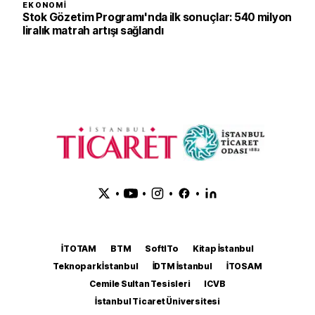
EKONOMI
Stok Gözetim Programı'nda ilk sonuçlar: 540 milyon
liralık matrah artışı sağlandı
•
•
•
•
İTOTAM
BTM
SoftITo
Kitap İstanbul
Teknopark İstanbul
İDTM İstanbul
İTOSAM
Cemile Sultan Tesisleri
ICVB
İstanbul Ticaret Üniversitesi