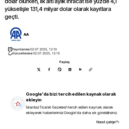
dolar olurken, ilk altı aylık ihracat ise yüzde 4,1
yükselişle 131,4 milyar dolar olarak kayıtlara
geçti.
AA
Yayınlanma
02.07.2025, 12:10
Güncellenme
02.07.2025, 12:15
Paylaş
N
Google'da bizi tercih edilen kaynak olarak
ekleyin
İstanbul Ticaret Gazetesi
'i tercih edilen kaynak olarak
ekleyerek haberlerimizi Google'da daha sık görebilirsiniz.
Kaynak ekle
Nasıl çalışır?
›