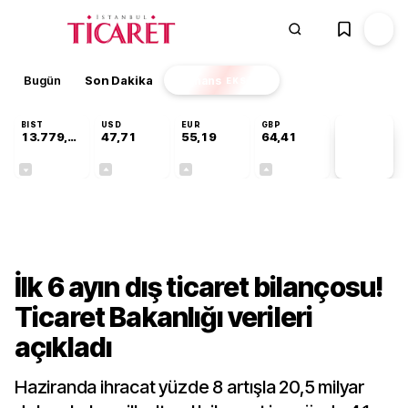
Bugün
Son Dakika
Finans
EKSTRA
BIST
USD
EUR
GBP
13.779,39
47,71
55,19
64,41
PİYASA
VERİLERİ
-0,14%
+0,18%
+0,32%
+0,38%
Ekonomi
İlk 6 ayın dış ticaret bilançosu!
Ticaret Bakanlığı verileri
açıkladı
Haziranda ihracat yüzde 8 artışla 20,5 milyar