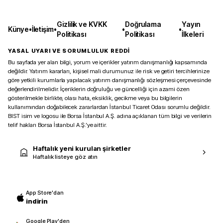
Gizlilik ve KVKK
Doğrulama
Yayın
Künye
•
İletişim
•
•
•
Politikası
Politikası
İlkeleri
YASAL UYARI VE SORUMLULUK REDDİ
Bu sayfada yer alan bilgi, yorum ve içerikler yatırım danışmanlığı kapsamında
değildir. Yatırım kararları, kişisel mali durumunuz ile risk ve getiri tercihlerinize
göre yetkili kurumlarla yapılacak yatırım danışmanlığı sözleşmesi çerçevesinde
değerlendirilmelidir. İçeriklerin doğruluğu ve güncelliği için azami özen
gösterilmekle birlikte, olası hata, eksiklik, gecikme veya bu bilgilerin
kullanımından doğabilecek zararlardan İstanbul Ticaret Odası sorumlu değildir.
BIST isim ve logosu ile Borsa İstanbul A.Ş. adına açıklanan tüm bilgi ve verilerin
telif hakları Borsa İstanbul A.Ş.’ye aittir.
Haftalık yeni kurulan şirketler
Haftalık listeye göz atın
App Store'dan
indirin
Google Play'den