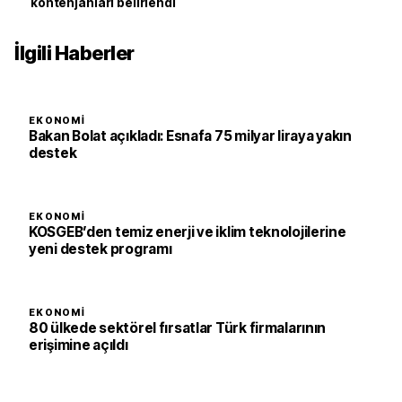
kontenjanları belirlendi
İlgili Haberler
EKONOMI
Bakan Bolat açıkladı: Esnafa 75 milyar liraya yakın
destek
EKONOMI
KOSGEB’den temiz enerji ve iklim teknolojilerine
yeni destek programı
EKONOMI
80 ülkede sektörel fırsatlar Türk firmalarının
erişimine açıldı