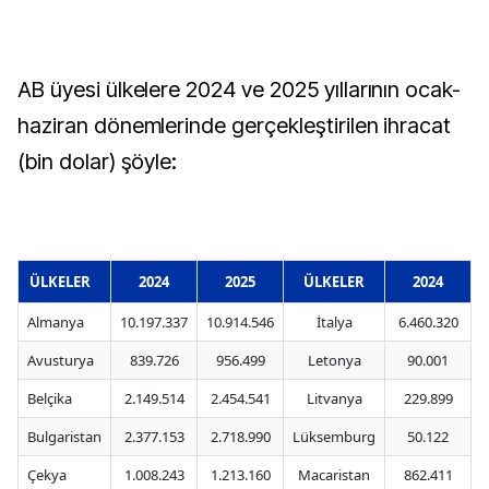
AB üyesi ülkelere 2024 ve 2025 yıllarının ocak-
haziran dönemlerinde gerçekleştirilen ihracat
(bin dolar) şöyle:
ÜLKELER
2024
2025
ÜLKELER
2024
Almanya
10.197.337
10.914.546
İtalya
6.460.320
Avusturya
839.726
956.499
Letonya
90.001
Belçika
2.149.514
2.454.541
Litvanya
229.899
Bulgaristan
2.377.153
2.718.990
Lüksemburg
50.122
Çekya
1.008.243
1.213.160
Macaristan
862.411