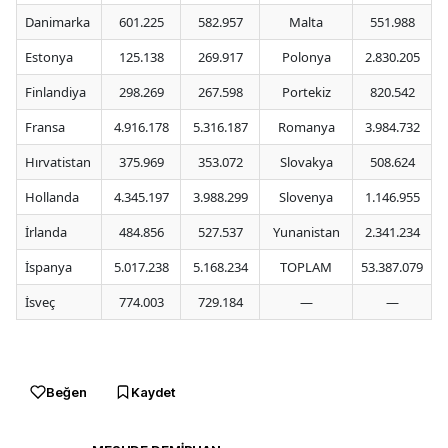
Danimarka
601.225
582.957
Malta
551.988
Estonya
125.138
269.917
Polonya
2.830.205
Finlandiya
298.269
267.598
Portekiz
820.542
Fransa
4.916.178
5.316.187
Romanya
3.984.732
Hırvatistan
375.969
353.072
Slovakya
508.624
Hollanda
4.345.197
3.988.299
Slovenya
1.146.955
İrlanda
484.856
527.537
Yunanistan
2.341.234
İspanya
5.017.238
5.168.234
TOPLAM
53.387.079
5
İsveç
774.003
729.184
—
—
Beğen
Kaydet