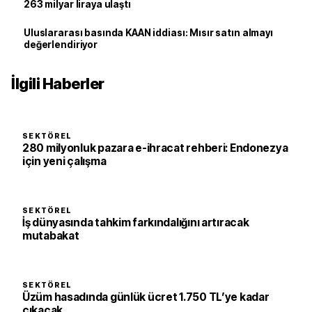
263 milyar liraya ulaştı
Uluslararası basında KAAN iddiası: Mısır satın almayı
değerlendiriyor
İlgili Haberler
SEKTÖREL
280 milyonluk pazara e-ihracat rehberi: Endonezya
için yeni çalışma
SEKTÖREL
İş dünyasında tahkim farkındalığını artıracak
mutabakat
SEKTÖREL
Üzüm hasadında günlük ücret 1.750 TL’ye kadar
çıkacak