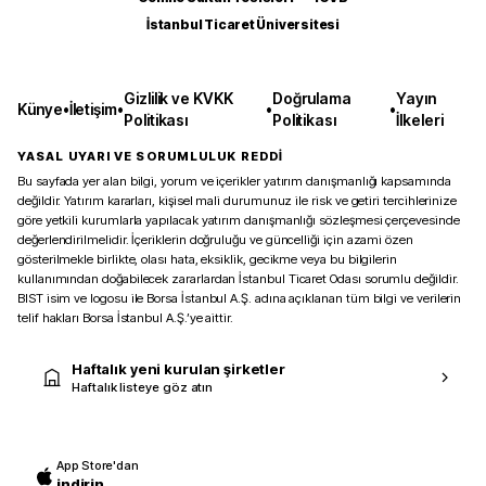
İstanbul Ticaret Üniversitesi
Gizlilik ve KVKK
Doğrulama
Yayın
Künye
•
İletişim
•
•
•
Politikası
Politikası
İlkeleri
YASAL UYARI VE SORUMLULUK REDDİ
Bu sayfada yer alan bilgi, yorum ve içerikler yatırım danışmanlığı kapsamında
değildir. Yatırım kararları, kişisel mali durumunuz ile risk ve getiri tercihlerinize
göre yetkili kurumlarla yapılacak yatırım danışmanlığı sözleşmesi çerçevesinde
değerlendirilmelidir. İçeriklerin doğruluğu ve güncelliği için azami özen
gösterilmekle birlikte, olası hata, eksiklik, gecikme veya bu bilgilerin
kullanımından doğabilecek zararlardan İstanbul Ticaret Odası sorumlu değildir.
BIST isim ve logosu ile Borsa İstanbul A.Ş. adına açıklanan tüm bilgi ve verilerin
telif hakları Borsa İstanbul A.Ş.’ye aittir.
Haftalık yeni kurulan şirketler
Haftalık listeye göz atın
App Store'dan
indirin