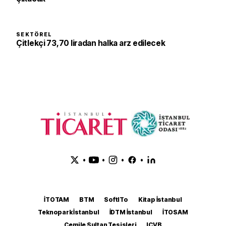
SEKTÖREL
Çitlekçi 73,70 liradan halka arz edilecek
•
•
•
•
İTOTAM
BTM
SoftITo
Kitap İstanbul
Teknopark İstanbul
İDTM İstanbul
İTOSAM
Cemile Sultan Tesisleri
ICVB