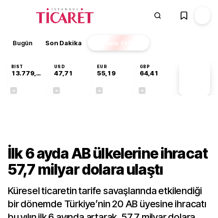
Bugün
Son Dakika
Finans
EKSTRA
BIST
USD
EUR
GBP
13.779,39
47,71
55,19
64,41
PİYASA
VERİLERİ
-0,14%
+0,18%
+0,32%
+0,38%
Sektörel
İlk 6 ayda AB ülkelerine ihracat
57,7 milyar dolara ulaştı
Küresel ticaretin tarife savaşlarında etkilendiği
bir dönemde Türkiye’nin 20 AB üyesine ihracatı
bu yılın ilk 6 ayında artarak, 57,7 milyar dolara