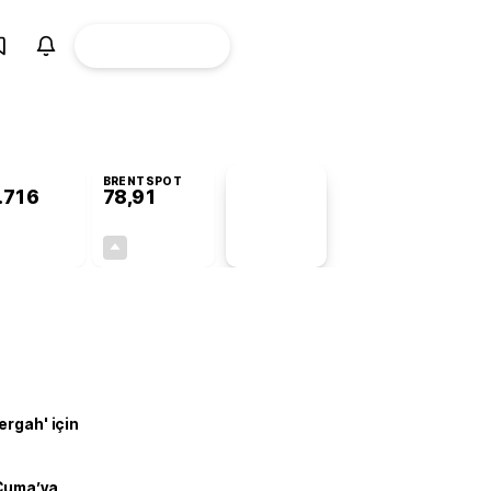
ÜYE
CANLI BORSA
Girişi
BRENTSPOT
.716
78,91
PİYASA
VERİLERİ
+0,71%
+0,61%
+0,00
0,48
ergah' için
 Cuma’ya