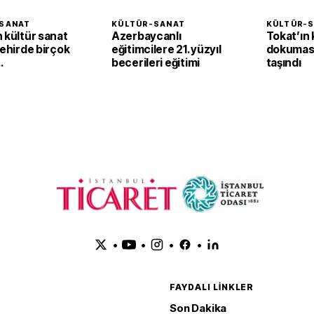
SANAT
KÜLTÜR-SANAT
KÜLTÜR-
 kültür sanat
Azerbaycanlı
Tokat’ın
Şehirde birçok
eğitimcilere 21. yüzyıl
dokumas
becerileri eğitimi
taşındı
verleri
•
•
•
•
FAYDALI LINKLER
Son Dakika