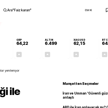
Ara
"
Faiz kararı
"
Ctrl K
RA
GBP
ALTIN
XAGUSD
BTC
64,22
6.499
62,15
64
+0,16%
+0,19%
+0,04%
+0,18%
0,09
0,12
2,78
0,11
ılar yenileniyor
Manşetten Seçmeler
i ile
İran ve Umman 'Güvenli güz
anlaştı
ABD ile İran anlaşacak mı?