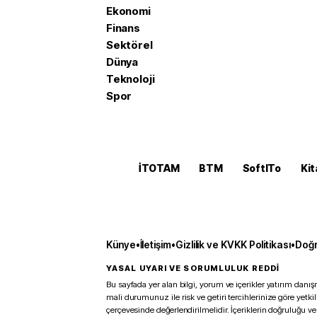
Ekonomi
Finans
Sektörel
Dünya
Teknoloji
Spor
İTOTAM
BTM
SoftITo
Kit
Künye
•
İletişim
•
Gizlilik ve KVKK Politikası
•
Doğr
YASAL UYARI VE SORUMLULUK REDDİ
Bu sayfada yer alan bilgi, yorum ve içerikler yatırım danışm
mali durumunuz ile risk ve getiri tercihlerinize göre yetk
çerçevesinde değerlendirilmelidir. İçeriklerin doğruluğu ve