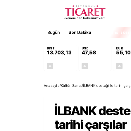
Ekonomiden haberiniz var!
Bugün
Son Dakika
Finans
EKST
BIST
USD
EUR
13.703,13
47,58
55,10
+0,11%
+0,02%
15,20
0,01
Anasayfa
/
Kültür-Sanat
/
İLBANK desteği ile tarihi çarş
İLBANK desteğ
tarihi çarşılar