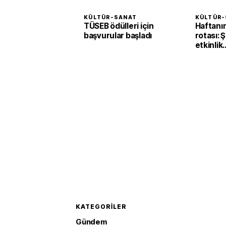
KÜLTÜR-SANAT
KÜLTÜR-
TÜSEB ödülleri için
Haftanın
başvurular başladı
rotası: 
etkinlik
sanatse
bekliyor
KATEGORILER
Gündem