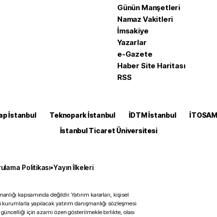
Günün Manşetleri
Namaz Vakitleri
İmsakiye
Yazarlar
e-Gazete
Haber Site Haritası
RSS
ap İstanbul
Teknopark İstanbul
İDTM İstanbul
İTOSA
İstanbul Ticaret Üniversitesi
ulama Politikası
•
Yayın İlkeleri
anlığı kapsamında değildir. Yatırım kararları, kişisel
ili kurumlarla yapılacak yatırım danışmanlığı sözleşmesi
 güncelliği için azami özen gösterilmekle birlikte, olası