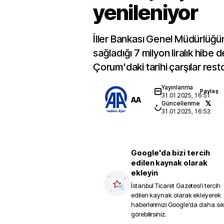
yenileniyor
İller Bankası Genel Müdürlüğ
sağladığı 7 milyon liralık hibe 
Çorum'daki tarihi çarşılar resto
Yayınlanma
Paylaş
31.01.2025, 16:51
AA
Güncellenme
31.01.2025, 16:53
Google'da bizi tercih
edilen kaynak olarak
ekleyin
İstanbul Ticaret Gazetesi
'i tercih
edilen kaynak olarak ekleyerek
haberlerimizi Google'da daha sı
görebilirsiniz.