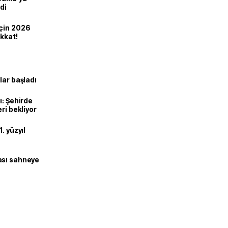
di
için 2026
ikkat!
lar başladı
ı: Şehirde
ri bekliyor
. yüzyıl
ası sahneye