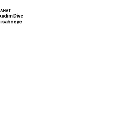
SANAT
 kadim Dive
ı sahneye