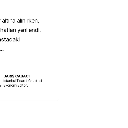
 altına alınırken,
atları yenilendi,
astadaki
l…
BARIŞ CABACI
İstanbul Ticaret Gazetesi –
Ekonomi Editörü