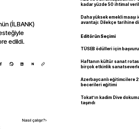
kadar yüzde 50 ihtimal veril
Daha yüksek emekli maaşı 
avantajı: Dilekçe tarihine d
ünün (İLBANK)
desteğiyle
Editörün Seçimi
re edildi.
TÜSEB ödülleri için başvuru
Haftanın kültür sanat rotas
N
birçok etkinlik sanatseverle
Azerbaycanlı eğitimcilere 21
becerileri eğitimi
Tokat’ın kadim Dive dokum
taşındı
Kaynak ekle
Nasıl çalışır?
›
k