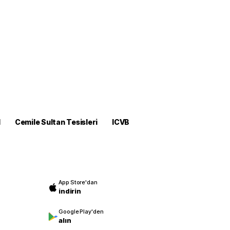
M
Cemile Sultan Tesisleri
ICVB
App Store'dan
indirin
Google Play'den
alın