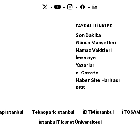
•
•
•
•
FAYDALI LINKLER
Son Dakika
Günün Manşetleri
Namaz Vakitleri
İmsakiye
Yazarlar
e-Gazete
Haber Site Haritası
RSS
ap İstanbul
Teknopark İstanbul
İDTM İstanbul
İTOSA
İstanbul Ticaret Üniversitesi