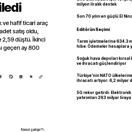
ledi
milyon liralık destek
Son 70 yılın en güçlü El Nin
k ve hafif ticari araç
Editörün Seçimi
adet satış oldu,
 2,59 düştü. İkinci
Tarım işletmelerine 634.3 m
hibe: Ödemeler hesaplara ya
yısı geçen ay 800
Soğuk hava depoları kırsal 
ve ihracatı güçlendiriyor
Türkiye'nin NATO ülkeleri
N
ihracatı artıyor: 6,2 milyar d
milyar doları aştı
5G rekor getirdi: Elektroni
yatırımları 263 milyar liraya
Kaynak ekle
Nasıl çalışır?
›