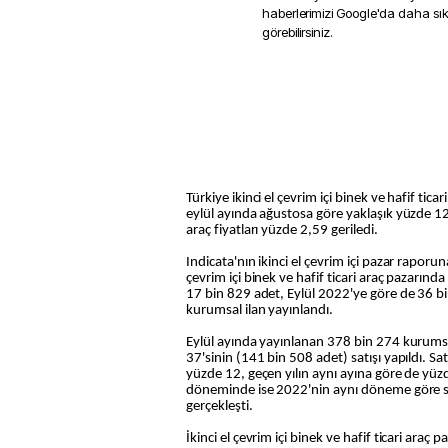
haberlerimizi Google'da daha sı
görebilirsiniz.
Türkiye ikinci el çevrim içi binek ve hafif ticar
eylül ayında ağustosa göre yaklaşık yüzde 1
araç fiyatları yüzde 2,59 geriledi.
Indicata'nın ikinci el çevrim içi pazar raporuna
çevrim içi binek ve hafif ticari araç pazarında
17 bin 829 adet, Eylül 2022'ye göre de 36 b
kurumsal ilan yayınlandı.
Eylül ayında yayınlanan 378 bin 274 kurumsa
37'sinin (141 bin 508 adet) satışı yapıldı. Sa
yüzde 12, geçen yılın aynı ayına göre de yüzde
döneminde ise 2022'nin aynı döneme göre sa
gerçekleşti.
İkinci el çevrim içi binek ve hafif ticari araç 