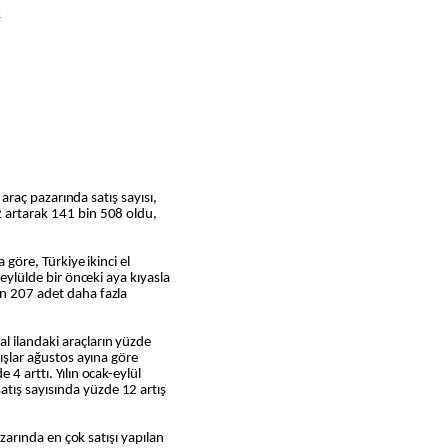
k
i araç pazarında satış sayısı,
2 artarak 141 bin 508 oldu,
 göre, Türkiye ikinci el
 eylülde bir önceki aya kıyasla
in 207 adet daha fazla
l ilandaki araçların yüzde
tışlar ağustos ayına göre
 4 arttı. Yılın ocak-eylül
tış sayısında yüzde 12 artış
pazarında en çok satışı yapılan