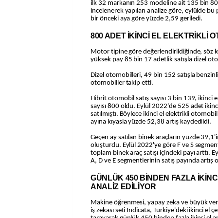
ilk 32 markanın 253 modeline ait 135 bin 803
incelenerek yapılan analize göre, eylülde bu
bir önceki aya göre yüzde 2,59 geriledi.
800 ADET İKİNCİ EL ELEKTRİKLİ 
Motor tipine göre değerlendirildiğinde, söz
yüksek pay 85 bin 17 adetlik satışla dizel ot
Dizel otomobilleri, 49 bin 152 satışla benzinli
otomobiller takip etti.
Hibrit otomobil satış sayısı 3 bin 139, ikinci e
sayısı 800 oldu. Eylül 2022'de 525 adet ikinci
satılmıştı. Böylece ikinci el elektrikli otomobil
ayına kıyasla yüzde 52,38 artış kaydedildi.
Geçen ay satılan binek araçların yüzde 39,1'i
oluşturdu. Eylül 2022'ye göre F ve S segment 
toplam binek araç satışı içindeki payı arttı. 
A, D ve E segmentlerinin satış payında artış 
GÜNLÜK 450 BİNDEN FAZLA İKİNC
ANALİZ EDİLİYOR
Makine öğrenmesi, yapay zeka ve büyük ver
iş zekası seti Indicata, Türkiye'deki ikinci el ç