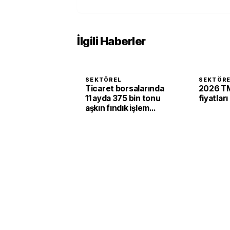
İlgili Haberler
SEKTÖREL
SEKTÖR
Ticaret borsalarında
2026 TM
11 ayda 375 bin tonu
fiyatları
aşkın fındık işlem
gördü