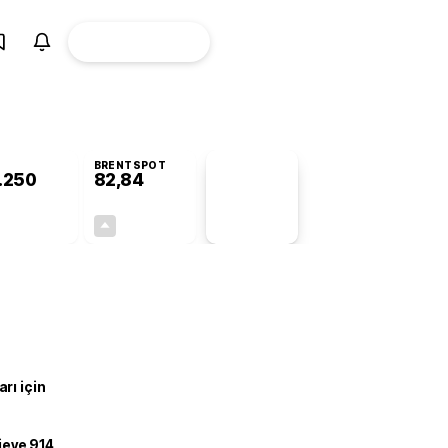
ÜYE
CANLI BORSA
Girişi
BRENTSPOT
.250
82,84
PİYASA
VERİLERİ
-1,03%
+0,07%
+0,00
0,06
rı için
ojeye 914