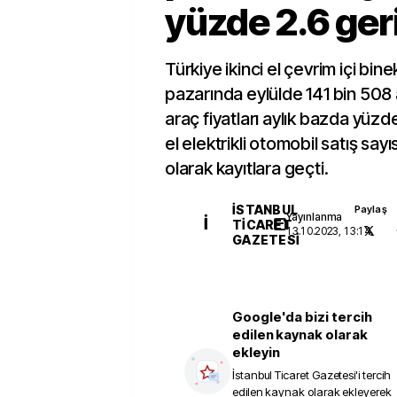
yüzde 2.6 geri
Türkiye ikinci el çevrim içi bine
pazarında eylülde 141 bin 508 
araç fiyatları aylık bazda yüzde
el elektrikli otomobil satış sa
olarak kayıtlara geçti.
İSTANBUL
Paylaş
Yayınlanma
İ
TICARET
13.10.2023, 13:14
GAZETESI
Google'da bizi tercih
edilen kaynak olarak
ekleyin
İstanbul Ticaret Gazetesi
'i tercih
edilen kaynak olarak ekleyerek