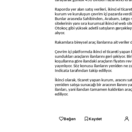
tarayarak günlük 450 binden fazla ikinci el ar
Raporda yer alan satış verileri, ikinci el tica
kurum ve kuruluşun çevrim içi pazarda verdikl
Bunlar arasında Sahibinden, Arabam, Letgo v
sitelerinin yanı sıra kurumsal ikinci el web sit
Otokoç gibi yüksek adetli satışların gerçekle
alıyor.
Rakamlara bireysel araç ilanlarına ait veriler 
Çevrim içi platformda ikinci el ticareti yapan 
sundukları araçların ilanlarını geri çekiyor. Bi
koşullarına göre ilandaki araçların fiyatını re
yayınlıyor. Söz konusu ilanların yeniden ne 
Indicata tarafından takip ediliyor.
İkinci olarak, ticaret yapan kurum, aracını sat
yeniden satışa sunacağı bir aracının ilanını ya
ilanları, yani ilandan tamamen kaldırılan araç
ediliyor.
Beğen
Kaydet