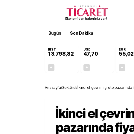
Ekonomiden haberiniz var!
Bugün
Son Dakika
Finans
EKST
BIST
USD
EUR
13.798,82
47,70
55,02
+0,70%
+0,16%
95,68
0,08
Anasayfa
/
Sektörel
/
İkinci el çevrim içi oto pazarında 
İkinci el çevri
pazarında fiya