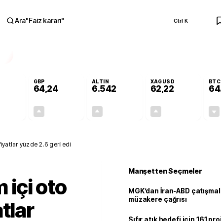
Ara
"
Faiz kararı
"
Ctrl K
RA
GBP
ALTIN
XAGUSD
BTC
64,24
6.542
62,22
64
+0,01%
+0,10%
+0,76%
+1,17%
0,01
0,06
49,21
0,72
fiyatlar yüzde 2.6 geriledi
Manşetten Seçmeler
m içi oto
MGK’dan İran-ABD çatışmala
müzakere çağrısı
tlar
Sıfır atık hedefi için 161 pr