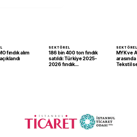
EL
SEKTÖREL
SEKTÖRE
O fındık alım
186 bin 400 ton fındık
MYK ve 
 açıklandı
satıldı: Türkiye 2025-
arasında i
2026 fındık
Tekstil 
sezonunda 2,4 milyar
'yeşil ve d
dolar gelir sağladı
dönüşü