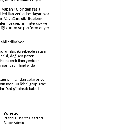
aç datasını analiz ediyor.
reti yapan 40 binden fazla
eri ilan verilerine dayanıyor.
e VavaCars gibi listeleme
eleri, Leaseplan, Intercity ve
ştiği kurum ve platformlar yer
dahil edilmiyor.
kurumlar, iki sebeple satışa
rincisi, değişen pazar
vize ederek ilanı yeniden
zaman yayınlandığı da
tığı için ilandan çekiyor ve
yınlıyor. Bu ikinci grup araç
lar "satış" olarak kabul
Yönetici
İstanbul Ticaret Gazetesi –
Süper Admin