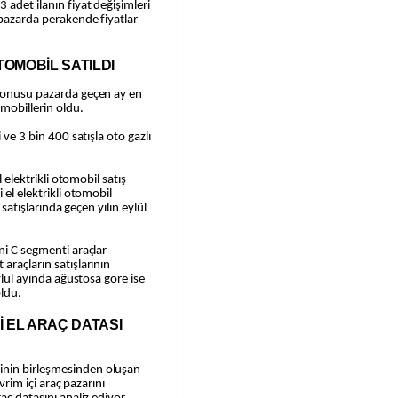
 adet ilanın fiyat değişimleri
 pazarda perakende fiyatlar
OTOMOBİL SATILDI
 konusu pazarda geçen ay en
omobillerin oldu.
 ve 3 bin 400 satışla oto gazlı
l elektrikli otomobil satış
 el elektrikli otomobil
 satışlarında geçen yılın eylül
ni C segmenti araçlar
araçların satışlarının
Eylül ayında ağustosa göre ise
oldu.
İ EL ARAÇ DATASI
inin birleşmesinden oluşan
evrim içi araç pazarını