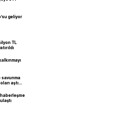
o’su geliyor
ilyon TL
tırıldı
kalkınmayı
ne savunma
oları aştı
k haberleşme
 ulaştı