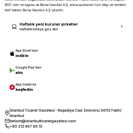
BIST isim ve logosu ile Borsa İstanbul A.Ş. adına açıklanan tüm bilgi ve verilerin
telif hakları Borsa İstanbul A.Ş.’ye aittir.
Haftalık yeni kurulan şirketler
Haftalık listeye göz atın
App Store'dan
indirin
Google Play'den
alın
App Galeri ile
keşfedin
İstanbul Ticaret Gazetesi · Reşadiye Cad. Eminönü 34112 Fatih/
İstanbul
iletisim@istanbulticaretgazetesi.com
+90 212 467 65 15