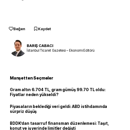
Beğen
Kaydet
BARIŞ CABACI
İstanbul Ticaret Gazetesi – Ekonomi Editörü
Manşetten Seçmeler
Gram altın 6.704 TL, gram gümüş 99.70 TL oldu:
Fiyatlar neden yükseldi?
Piyasaların beklediği veri geldi: ABD istihdamında
sürpriz düşüş
BDDK’dan tasarruf finansman düzenlemesi: Taşıt,
konut ve iş yerinde limitler değişti