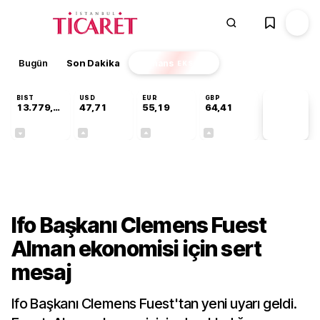
Bugün
Son Dakika
Finans
EKSTRA
BIST
USD
EUR
GBP
13.779,39
47,71
55,19
64,41
PİYASA
VERİLERİ
-0,14%
+0,18%
+0,32%
+0,38%
Ekonomi
Ifo Başkanı Clemens Fuest
Alman ekonomisi için sert
mesaj
Ifo Başkanı Clemens Fuest'tan yeni uyarı geldi.