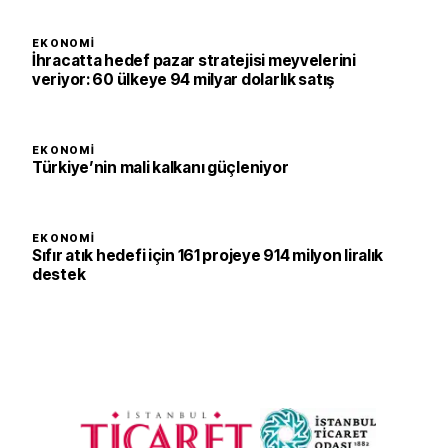
EKONOMI
İhracatta hedef pazar stratejisi meyvelerini
veriyor: 60 ülkeye 94 milyar dolarlık satış
EKONOMI
Türkiye’nin mali kalkanı güçleniyor
EKONOMI
Sıfır atık hedefi için 161 projeye 914 milyon liralık
destek