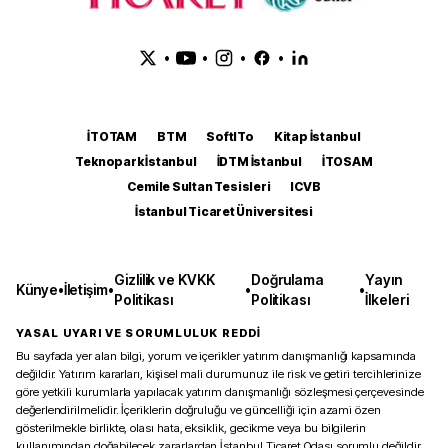
•
•
•
•
İTOTAM
BTM
SoftITo
Kitap İstanbul
Teknopark İstanbul
İDTM İstanbul
İTOSAM
Cemile Sultan Tesisleri
ICVB
İstanbul Ticaret Üniversitesi
Gizlilik ve KVKK
Doğrulama
Yayın
Künye
•
İletişim
•
•
•
Politikası
Politikası
İlkeleri
YASAL UYARI VE SORUMLULUK REDDİ
Bu sayfada yer alan bilgi, yorum ve içerikler yatırım danışmanlığı kapsamında
değildir. Yatırım kararları, kişisel mali durumunuz ile risk ve getiri tercihlerinize
göre yetkili kurumlarla yapılacak yatırım danışmanlığı sözleşmesi çerçevesinde
değerlendirilmelidir. İçeriklerin doğruluğu ve güncelliği için azami özen
gösterilmekle birlikte, olası hata, eksiklik, gecikme veya bu bilgilerin
kullanımından doğabilecek zararlardan İstanbul Ticaret Odası sorumlu değildir.