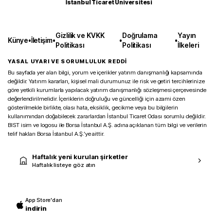
İstanbul Ticaret Üniversitesi
Gizlilik ve KVKK
Doğrulama
Yayın
Künye
•
İletişim
•
•
•
Politikası
Politikası
İlkeleri
YASAL UYARI VE SORUMLULUK REDDİ
Bu sayfada yer alan bilgi, yorum ve içerikler yatırım danışmanlığı kapsamında
değildir. Yatırım kararları, kişisel mali durumunuz ile risk ve getiri tercihlerinize
göre yetkili kurumlarla yapılacak yatırım danışmanlığı sözleşmesi çerçevesinde
değerlendirilmelidir. İçeriklerin doğruluğu ve güncelliği için azami özen
gösterilmekle birlikte, olası hata, eksiklik, gecikme veya bu bilgilerin
kullanımından doğabilecek zararlardan İstanbul Ticaret Odası sorumlu değildir.
BIST isim ve logosu ile Borsa İstanbul A.Ş. adına açıklanan tüm bilgi ve verilerin
telif hakları Borsa İstanbul A.Ş.’ye aittir.
Haftalık yeni kurulan şirketler
Haftalık listeye göz atın
App Store'dan
indirin