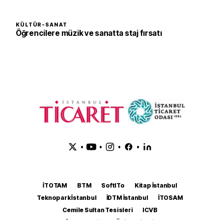
KÜLTÜR-SANAT
Öğrencilere müzik ve sanatta staj fırsatı
•
•
•
•
İTOTAM
BTM
SoftITo
Kitap İstanbul
Teknopark İstanbul
İDTM İstanbul
İTOSAM
Cemile Sultan Tesisleri
ICVB