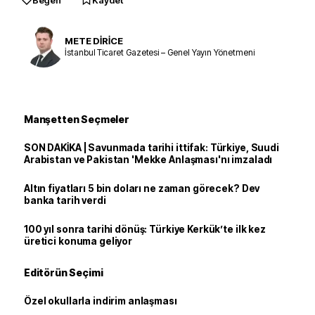
Beğen
Kaydet
METE DİRİCE
İstanbul Ticaret Gazetesi – Genel Yayın Yönetmeni
Manşetten Seçmeler
SON DAKİKA | Savunmada tarihi ittifak: Türkiye, Suudi
Arabistan ve Pakistan 'Mekke Anlaşması'nı imzaladı
Altın fiyatları 5 bin doları ne zaman görecek? Dev
banka tarih verdi
100 yıl sonra tarihi dönüş: Türkiye Kerkük’te ilk kez
üretici konuma geliyor
Editörün Seçimi
Özel okullarla indirim anlaşması