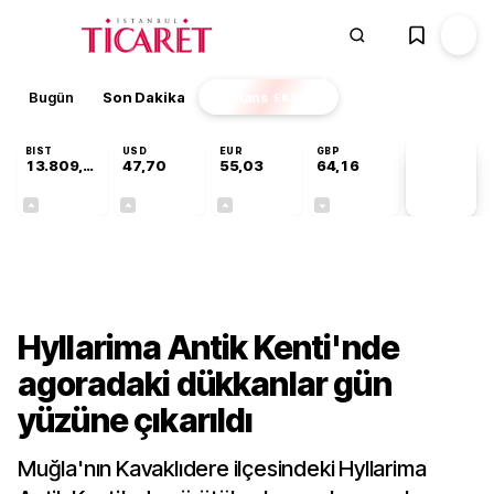
Bugün
Son Dakika
Finans
EKSTRA
BIST
USD
EUR
GBP
13.809,07
47,70
55,03
64,16
PİYASA
VERİLERİ
+0,07%
+0,17%
+0,04%
-0,03%
Kültür-Sanat
Hyllarima Antik Kenti'nde
agoradaki dükkanlar gün
yüzüne çıkarıldı
Muğla'nın Kavaklıdere ilçesindeki Hyllarima