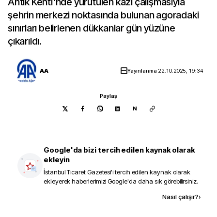
Antik Kenti'nde yürütülen kazı çalışmasıyla
şehrin merkezi noktasında bulunan agoradaki
sınırları belirlenen dükkanlar gün yüzüne
çıkarıldı.
AA
Yayınlanma
22.10.2025, 19:34
Paylaş
N
Google'da bizi tercih edilen kaynak olarak
ekleyin
İstanbul Ticaret Gazetesi
'i tercih edilen kaynak olarak
ekleyerek haberlerimizi Google'da daha sık görebilirsiniz.
Kaynak ekle
Nasıl çalışır?
›