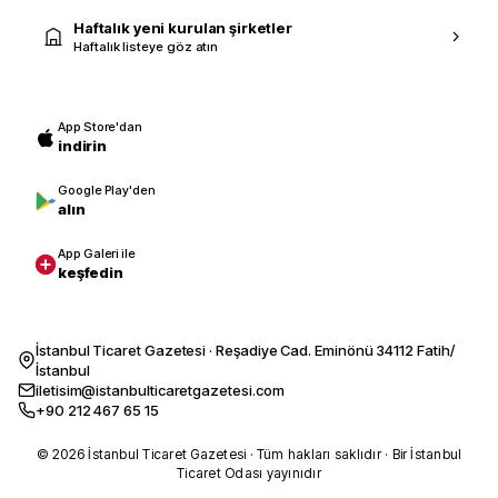
Haftalık yeni kurulan şirketler
Haftalık listeye göz atın
App Store'dan
indirin
Google Play'den
alın
App Galeri ile
keşfedin
İstanbul Ticaret Gazetesi · Reşadiye Cad. Eminönü 34112 Fatih/
İstanbul
iletisim@istanbulticaretgazetesi.com
+90 212 467 65 15
© 2026 İstanbul Ticaret Gazetesi · Tüm hakları saklıdır · Bir İstanbul
Ticaret Odası yayınıdır