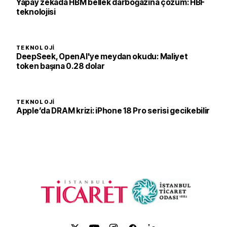
Yapay zekada HBM bellek darboğazına çözüm: HBF
teknolojisi
TEKNOLOJI
DeepSeek, OpenAI'ye meydan okudu: Maliyet
token başına 0.28 dolar
TEKNOLOJI
Apple’da DRAM krizi: iPhone 18 Pro serisi gecikebilir