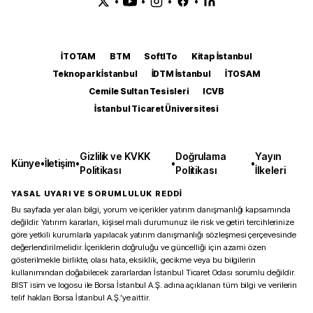
•
•
•
•
İTOTAM
BTM
SoftITo
Kitap İstanbul
Teknopark İstanbul
İDTM İstanbul
İTOSAM
Cemile Sultan Tesisleri
ICVB
İstanbul Ticaret Üniversitesi
Gizlilik ve KVKK
Doğrulama
Yayın
Künye
•
İletişim
•
•
•
Politikası
Politikası
İlkeleri
YASAL UYARI VE SORUMLULUK REDDİ
Bu sayfada yer alan bilgi, yorum ve içerikler yatırım danışmanlığı kapsamında
değildir. Yatırım kararları, kişisel mali durumunuz ile risk ve getiri tercihlerinize
göre yetkili kurumlarla yapılacak yatırım danışmanlığı sözleşmesi çerçevesinde
değerlendirilmelidir. İçeriklerin doğruluğu ve güncelliği için azami özen
gösterilmekle birlikte, olası hata, eksiklik, gecikme veya bu bilgilerin
kullanımından doğabilecek zararlardan İstanbul Ticaret Odası sorumlu değildir.
BIST isim ve logosu ile Borsa İstanbul A.Ş. adına açıklanan tüm bilgi ve verilerin
telif hakları Borsa İstanbul A.Ş.’ye aittir.