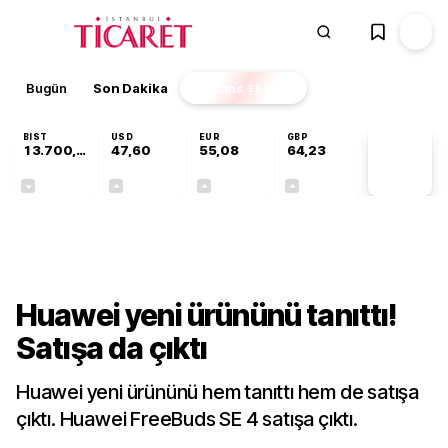
Bugün
Son Dakika
Finans
EKSTRA
BIST
USD
EUR
GBP
13.700,08
47,60
55,08
64,23
PİYASA
VERİLERİ
-0,02%
+0,06%
+0,12%
+0,21%
Teknoloji
Huawei yeni ürününü tanıttı!
Satışa da çıktı
Huawei yeni ürününü hem tanıttı hem de satışa
çıktı. Huawei FreeBuds SE 4 satışa çıktı.