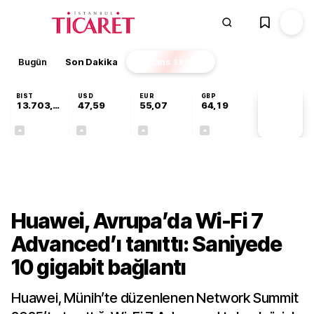
Bugün
Son Dakika
Finans
EKSTRA
BIST
USD
EUR
GBP
13.703,13
47,59
55,07
64,19
PİYASA
VERİLERİ
+0,11%
+0,06%
+0,12%
+0,14%
Teknoloji
Huawei, Avrupa’da Wi-Fi 7
Advanced’ı tanıttı: Saniyede
10 gigabit bağlantı
Huawei, Münih’te düzenlenen Network Summit