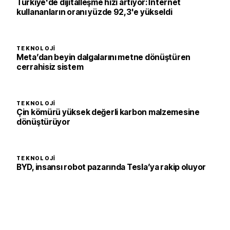
Türkiye'de dijitalleşme hızı artıyor: İnternet
kullananların oranı yüzde 92,3'e yükseldi
TEKNOLOJI
Meta’dan beyin dalgalarını metne dönüştüren
cerrahisiz sistem
TEKNOLOJI
Çin kömürü yüksek değerli karbon malzemesine
dönüştürüyor
TEKNOLOJI
BYD, insansı robot pazarında Tesla’ya rakip oluyor