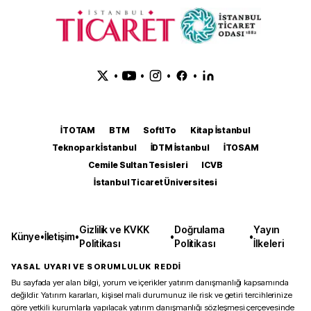
•
•
•
•
İTOTAM
BTM
SoftITo
Kitap İstanbul
Teknopark İstanbul
İDTM İstanbul
İTOSAM
Cemile Sultan Tesisleri
ICVB
İstanbul Ticaret Üniversitesi
Gizlilik ve KVKK
Doğrulama
Yayın
Künye
•
İletişim
•
•
•
Politikası
Politikası
İlkeleri
YASAL UYARI VE SORUMLULUK REDDİ
Bu sayfada yer alan bilgi, yorum ve içerikler yatırım danışmanlığı kapsamında
değildir. Yatırım kararları, kişisel mali durumunuz ile risk ve getiri tercihlerinize
göre yetkili kurumlarla yapılacak yatırım danışmanlığı sözleşmesi çerçevesinde