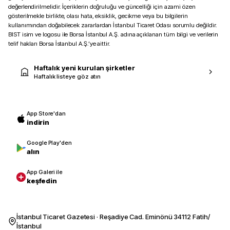
değerlendirilmelidir. İçeriklerin doğruluğu ve güncelliği için azami özen
gösterilmekle birlikte, olası hata, eksiklik, gecikme veya bu bilgilerin
kullanımından doğabilecek zararlardan İstanbul Ticaret Odası sorumlu değildir.
BIST isim ve logosu ile Borsa İstanbul A.Ş. adına açıklanan tüm bilgi ve verilerin
telif hakları Borsa İstanbul A.Ş.’ye aittir.
Haftalık yeni kurulan şirketler
Haftalık listeye göz atın
App Store'dan
indirin
Google Play'den
alın
App Galeri ile
keşfedin
İstanbul Ticaret Gazetesi · Reşadiye Cad. Eminönü 34112 Fatih/
İstanbul