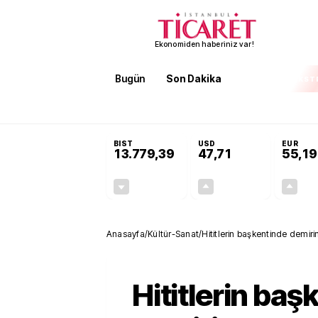
Ekonomiden haberiniz var!
Bugün
Son Dakika
Finans
EKST
SON DAKİKA
Öğrenci affı ve ek sınav hakkı 
BIST
USD
EUR
13.779,39
47,71
55,19
-0,14%
+0,18%
-19,42
0,09
Anasayfa
/
Kültür-Sanat
/
Hititlerin başkentinde demirin
Hititlerin baş