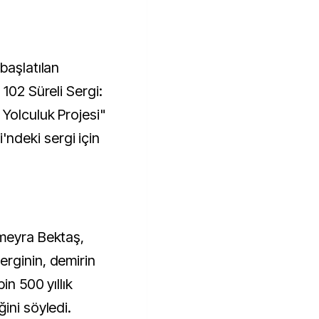
başlatılan
 102 Süreli Sergi:
 Yolculuk Projesi"
deki sergi için
ümeyra Bektaş,
rginin, demirin
in 500 yıllık
ini söyledi.