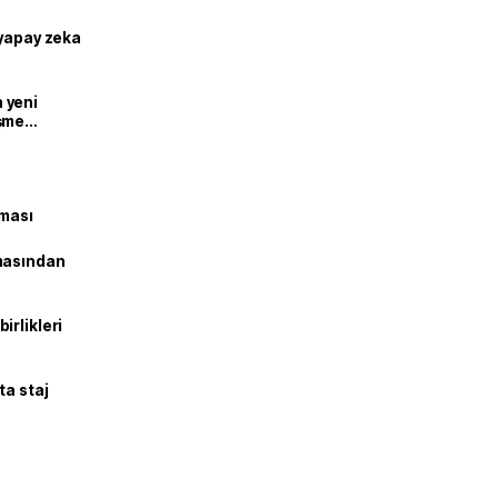
 yapay zeka
n yeni
şme
şması
masından
irlikleri
ta staj