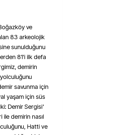
 Boğazköy ve
lan 83 arkeolojik
gisine sunulduğunu
erden 81'i ilk defa
rgimiz, demirin
 yolculuğunu
demir savunma için
yal yaşam için süs
i: Demir Sergisi'
i ile demirin nasıl
lculuğunu, Hatti ve