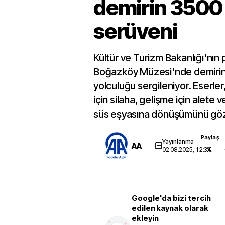
demirin 3500 y
serüveni
Kültür ve Turizm Bakanlığı'nın
Boğazköy Müzesi'nde demirin 3
yolculuğu sergileniyor. Eserle
için silaha, gelişme için alete 
süs eşyasına dönüşümünü gözl
Paylaş
Yayınlanma
AA
02.08.2025, 12:34
Google'da bizi tercih
edilen kaynak olarak
ekleyin