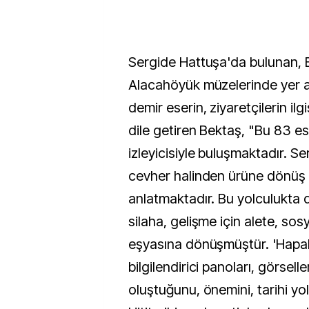
Sergide Hattuşa'da bulunan,
Alacahöyük müzelerinde yer a
demir eserin, ziyaretçilerin il
dile getiren Bektaş, "Bu 83 es
izleyicisiyle buluşmaktadır. Se
cevher halinden ürüne dönüş
anlatmaktadır. Bu yolculukta 
silaha, gelişme için alete, sos
eşyasına dönüşmüştür. 'Hapalk
bilgilendirici panoları, görseller
oluştuğunu, önemini, tarihi yo