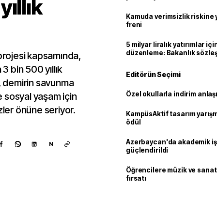
ıllık
geçti
Kamuda verimsizlik riskine
freni
5 milyar liralık yatırımlar içi
düzenleme: Bakanlık sözle
 projesi kapsamında,
imzalayabilecek
 bin 500 yıllık
Editörün Seçimi
r, demirin savunma
Özel okullarla indirim anla
ve sosyal yaşam için
er önüne seriyor.
KampüsAktif tasarım yarış
ödül
Azerbaycan'da akademik işb
N
güçlendirildi
Öğrencilere müzik ve sanat
fırsatı
Kaynak ekle