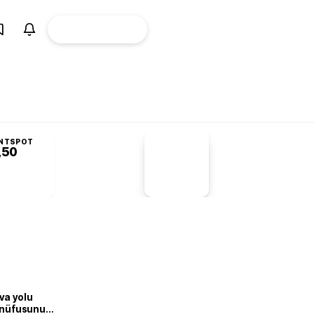
ÜYE
CANLI BORSA
Girişi
NTSPOT
,50
PİYASA
VERİLERİ
-1,55%
-1,28
va yolu
n nüfusunu