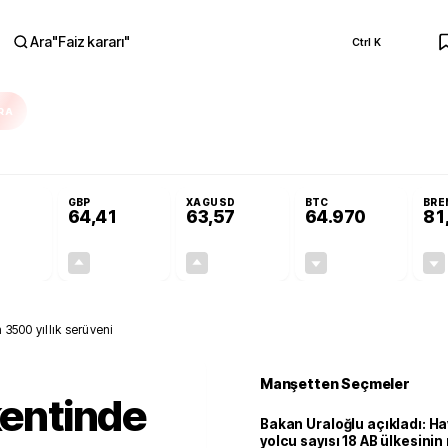
Ara
"
Faiz kararı
"
Ctrl K
RA
Resmi Gazete'de!
Öğrenci affı ve ek sınav hakkı Resmi Gazete'de!
GBP
XAGUSD
BTC
BRE
64,41
63,57
64.970
81
+0,32%
+0,38%
+3,37%
-0,06%
0,18
0,24
2,07
+0,00
 3500 yıllık serüveni
Manşetten Seçmeler
kentinde
Bakan Uraloğlu açıkladı: Ha
yolcu sayısı 18 AB ülkesini