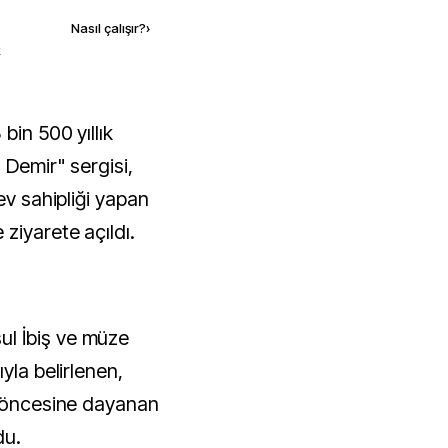
Nasıl çalışır?
›
k
 Demir" sergisi,
ev sahipliği yapan
ziyarete açıldı.
l İbiş ve müze
yla belirlenen,
l öncesine dayanan
du.