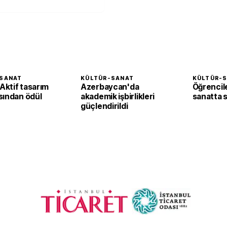
SANAT
KÜLTÜR-SANAT
KÜLTÜR-
ktif tasarım
Azerbaycan'da
Öğrencil
sından ödül
akademik işbirlikleri
sanatta st
güçlendirildi