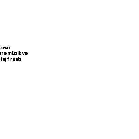
SANAT
ere müzik ve
aj fırsatı