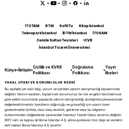
•
•
•
•
İTOTAM
BTM
SoftITo
Kitap İstanbul
Teknopark İstanbul
İDTM İstanbul
İTOSAM
Cemile Sultan Tesisleri
ICVB
İstanbul Ticaret Üniversitesi
Gizlilik ve KVKK
Doğrulama
Yayın
Künye
•
İletişim
•
•
•
Politikası
Politikası
İlkeleri
YASAL UYARI VE SORUMLULUK REDDİ
Bu sayfada yer alan bilgi, yorum ve içerikler yatırım danışmanlığı kapsamında
değildir. Yatırım kararları, kişisel mali durumunuz ile risk ve getiri tercihlerinize
göre yetkili kurumlarla yapılacak yatırım danışmanlığı sözleşmesi çerçevesinde
değerlendirilmelidir. İçeriklerin doğruluğu ve güncelliği için azami özen
gösterilmekle birlikte, olası hata, eksiklik, gecikme veya bu bilgilerin
kullanımından doğabilecek zararlardan İstanbul Ticaret Odası sorumlu değildir.
BIST isim ve logosu ile Borsa İstanbul A.Ş. adına açıklanan tüm bilgi ve verilerin
telif hakları Borsa İstanbul A.Ş.’ye aittir.