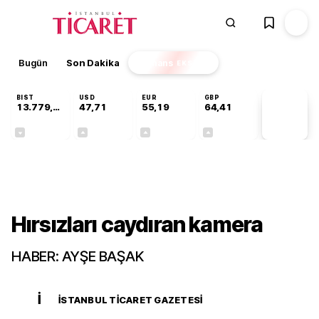
Bugün
Son Dakika
Finans
EKSTRA
BIST
USD
EUR
GBP
13.779,39
47,71
55,19
64,41
PİYASA
VERİLERİ
-0,14%
+0,18%
+0,32%
+0,38%
Teknoloji
Hırsızları caydıran kamera
HABER: AYŞE BAŞAK
İ
İSTANBUL TICARET GAZETESI