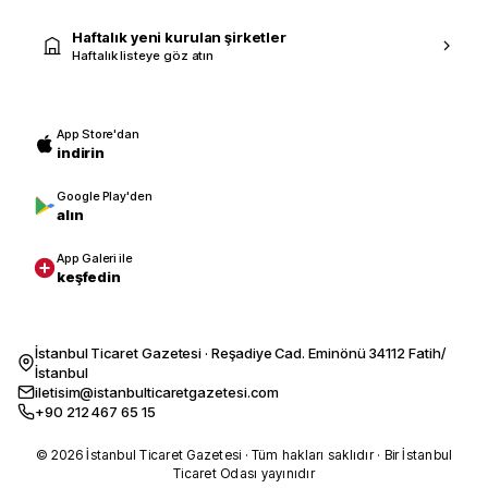
Haftalık yeni kurulan şirketler
Haftalık listeye göz atın
App Store'dan
indirin
Google Play'den
alın
App Galeri ile
keşfedin
İstanbul Ticaret Gazetesi · Reşadiye Cad. Eminönü 34112 Fatih/
İstanbul
iletisim@istanbulticaretgazetesi.com
+90 212 467 65 15
© 2026 İstanbul Ticaret Gazetesi · Tüm hakları saklıdır · Bir İstanbul
Ticaret Odası yayınıdır