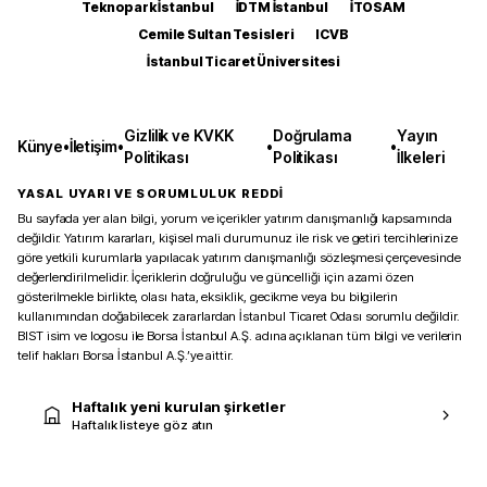
Teknopark İstanbul
İDTM İstanbul
İTOSAM
Cemile Sultan Tesisleri
ICVB
İstanbul Ticaret Üniversitesi
Gizlilik ve KVKK
Doğrulama
Yayın
Künye
•
İletişim
•
•
•
Politikası
Politikası
İlkeleri
YASAL UYARI VE SORUMLULUK REDDİ
Bu sayfada yer alan bilgi, yorum ve içerikler yatırım danışmanlığı kapsamında
değildir. Yatırım kararları, kişisel mali durumunuz ile risk ve getiri tercihlerinize
göre yetkili kurumlarla yapılacak yatırım danışmanlığı sözleşmesi çerçevesinde
değerlendirilmelidir. İçeriklerin doğruluğu ve güncelliği için azami özen
gösterilmekle birlikte, olası hata, eksiklik, gecikme veya bu bilgilerin
kullanımından doğabilecek zararlardan İstanbul Ticaret Odası sorumlu değildir.
BIST isim ve logosu ile Borsa İstanbul A.Ş. adına açıklanan tüm bilgi ve verilerin
telif hakları Borsa İstanbul A.Ş.’ye aittir.
Haftalık yeni kurulan şirketler
Haftalık listeye göz atın