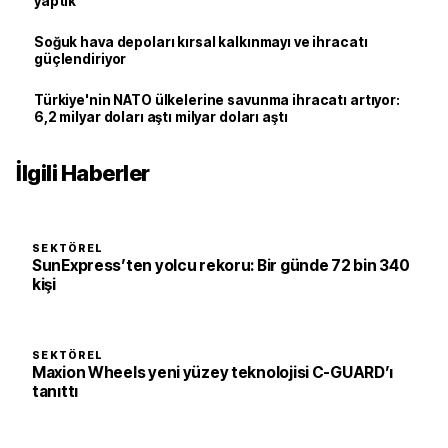
yaptık
Soğuk hava depoları kırsal kalkınmayı ve ihracatı
güçlendiriyor
Türkiye'nin NATO ülkelerine savunma ihracatı artıyor:
6,2 milyar doları aştı milyar doları aştı
İlgili Haberler
SEKTÖREL
SunExpress’ten yolcu rekoru: Bir günde 72 bin 340
kişi
SEKTÖREL
Maxion Wheels yeni yüzey teknolojisi C-GUARD’ı
tanıttı