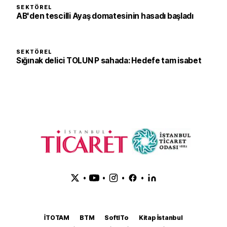
SEKTÖREL
AB'den tescilli Ayaş domatesinin hasadı başladı
SEKTÖREL
Sığınak delici TOLUN P sahada: Hedefe tam isabet
•
•
•
•
İTOTAM
BTM
SoftITo
Kitap İstanbul