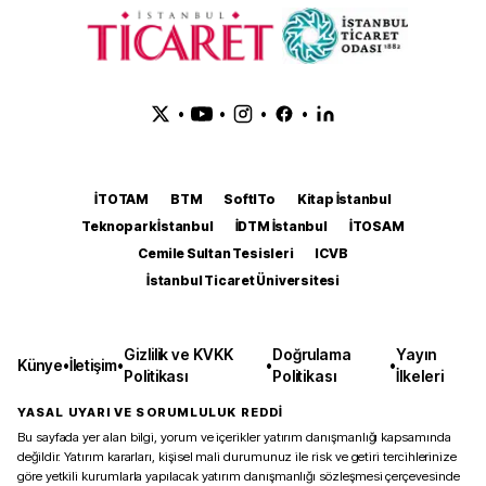
•
•
•
•
İTOTAM
BTM
SoftITo
Kitap İstanbul
Teknopark İstanbul
İDTM İstanbul
İTOSAM
Cemile Sultan Tesisleri
ICVB
İstanbul Ticaret Üniversitesi
Gizlilik ve KVKK
Doğrulama
Yayın
Künye
•
İletişim
•
•
•
Politikası
Politikası
İlkeleri
YASAL UYARI VE SORUMLULUK REDDİ
Bu sayfada yer alan bilgi, yorum ve içerikler yatırım danışmanlığı kapsamında
değildir. Yatırım kararları, kişisel mali durumunuz ile risk ve getiri tercihlerinize
göre yetkili kurumlarla yapılacak yatırım danışmanlığı sözleşmesi çerçevesinde