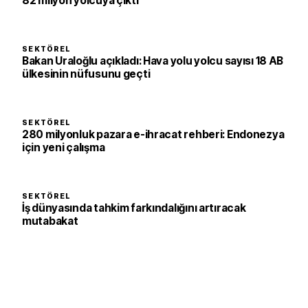
82 milyon yolcuya çıktı
SEKTÖREL
Bakan Uraloğlu açıkladı: Hava yolu yolcu sayısı 18 AB
ülkesinin nüfusunu geçti
SEKTÖREL
280 milyonluk pazara e-ihracat rehberi: Endonezya
için yeni çalışma
SEKTÖREL
İş dünyasında tahkim farkındalığını artıracak
mutabakat