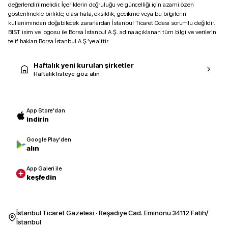
değerlendirilmelidir. İçeriklerin doğruluğu ve güncelliği için azami özen
gösterilmekle birlikte, olası hata, eksiklik, gecikme veya bu bilgilerin
kullanımından doğabilecek zararlardan İstanbul Ticaret Odası sorumlu değildir.
BIST isim ve logosu ile Borsa İstanbul A.Ş. adına açıklanan tüm bilgi ve verilerin
telif hakları Borsa İstanbul A.Ş.’ye aittir.
Haftalık yeni kurulan şirketler
Haftalık listeye göz atın
App Store'dan
indirin
Google Play'den
alın
App Galeri ile
keşfedin
İstanbul Ticaret Gazetesi · Reşadiye Cad. Eminönü 34112 Fatih/
İstanbul