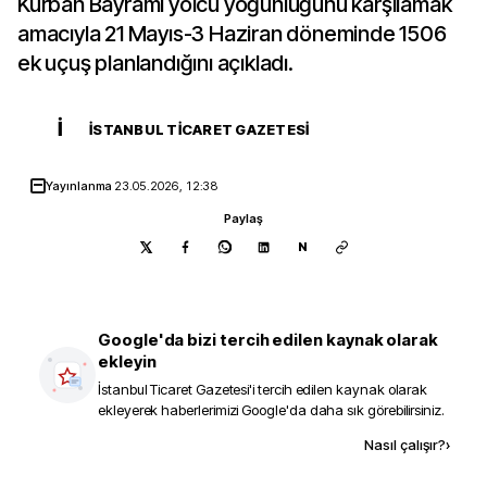
Kurban Bayramı yolcu yoğunluğunu karşılamak
amacıyla 21 Mayıs-3 Haziran döneminde 1506
ek uçuş planlandığını açıkladı.
İ
İSTANBUL TICARET GAZETESI
Yayınlanma
23.05.2026, 12:38
Paylaş
N
Google'da bizi tercih edilen kaynak olarak
ekleyin
İstanbul Ticaret Gazetesi
'i tercih edilen kaynak olarak
ekleyerek haberlerimizi Google'da daha sık görebilirsiniz.
Kaynak ekle
Nasıl çalışır?
›