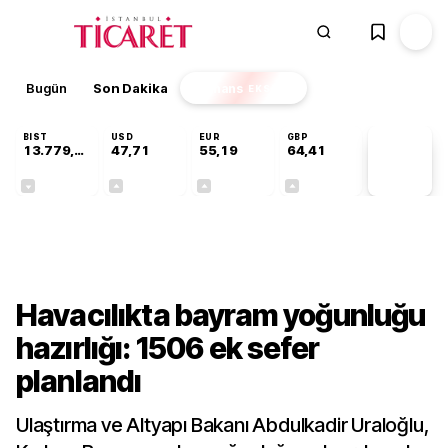
Bugün
Son Dakika
Finans
EKSTRA
BIST
USD
EUR
GBP
13.779,39
47,71
55,19
64,41
PİYASA
VERİLERİ
-0,14%
+0,18%
+0,32%
+0,38%
Sektörel
Havacılıkta bayram yoğunluğu
hazırlığı: 1506 ek sefer
planlandı
Ulaştırma ve Altyapı Bakanı Abdulkadir Uraloğlu,