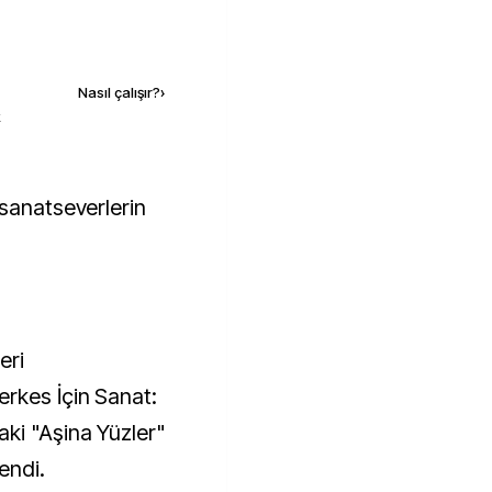
Kaynak ekle
Nasıl çalışır?
›
k
eri
rkes İçin Sanat:
ki "Aşina Yüzler"
endi.