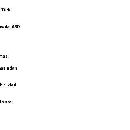
r Türk
yasalar ABD
şması
masından
irlikleri
ta staj