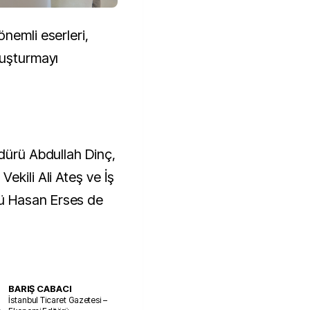
nemli eserleri,
luşturmayı
üdürü Abdullah Dinç,
ekili Ali Ateş ve İş
ü Hasan Erses de
BARIŞ CABACI
İstanbul Ticaret Gazetesi –