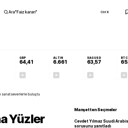
Ara
"
Faiz kararı
"
Ctrl K
RA
rusunu yanıtladı
KOSGEB’den temiz enerji ve iklim teknolojilerine yeni de
GBP
ALTIN
XAGUSD
BTC
64,41
6.661
63,57
65
+0,32%
+0,38%
+2,59%
+3,37%
0,18
0,24
167,96
2,07
i sanatseverlerle buluştu
Manşetten Seçmeler
a Yüzler
Cevdet Yılmaz Suudi Arabi
sorusunu yanıtladı