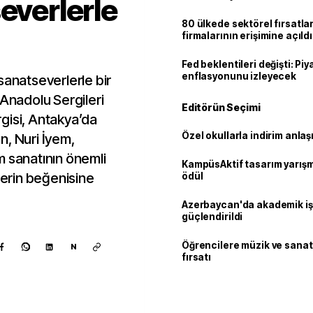
everlerle
80 ülkede sektörel fırsatla
firmalarının erişimine açıldı
Fed beklentileri değişti: Pi
enflasyonunu izleyecek
sanatseverlerle bir
 Anadolu Sergileri
Editörün Seçimi
gisi, Antakya’da
Özel okullarla indirim anla
n, Nuri İyem,
m sanatının önemli
KampüsAktif tasarım yarış
lerin beğenisine
ödül
Azerbaycan'da akademik işb
güçlendirildi
Öğrencilere müzik ve sanat
N
fırsatı