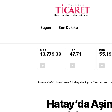
Ekonomiden haberiniz var!
Bugün
Son Dakika
Finans
EKST
SON DAKİKA
Cevdet Yılmaz Suudi Arabistan ve KAAN so
BIST
USD
EUR
13.779,39
47,71
55,19
-0,14%
+0,18%
-19,42
0,09
Anasayfa
/
Kültür-Sanat
/
Hatay’da Aşina Yüzler sergis
Hatay’da Aşin