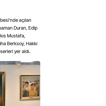
besi'nde açılan
yhaman Duran, Edip
lkıs Mustafa,
iha Berksoy, Hakkı
erleri yer aldı.