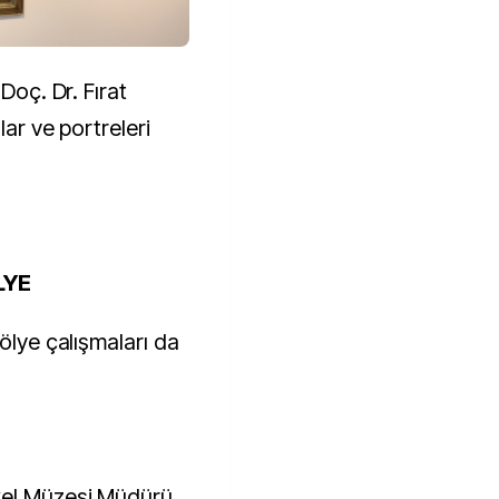
Doç. Dr. Fırat
lar ve portreleri
LYE
tölye çalışmaları da
kel Müzesi Müdürü