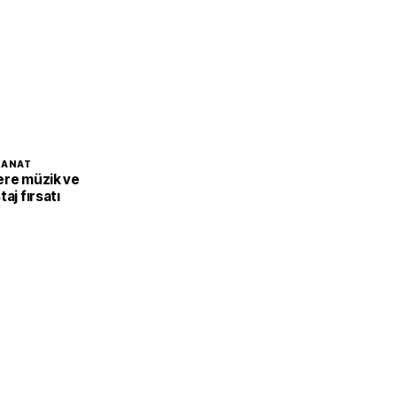
SANAT
ere müzik ve
aj fırsatı