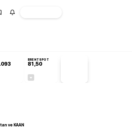
ÜYE
CANLI BORSA
Girişi
stek programı
Terörsüz Türkiye Yasası teklifi Adalet Komisyonu’nda kabul e
BRENTSPOT
.093
81,50
PİYASA
VERİLERİ
+0,10%
-1,55%
+0,00
-1,28
stan ve KAAN