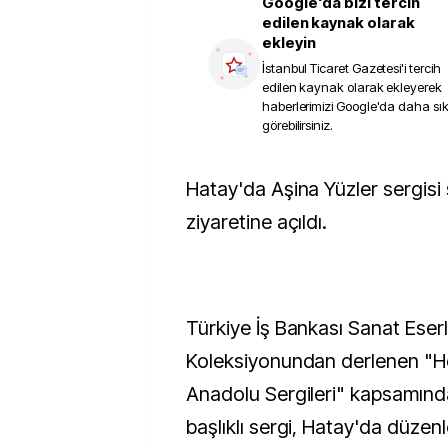
Google'da bizi tercih
edilen kaynak olarak
ekleyin
İstanbul Ticaret Gazetesi
'i tercih
edilen kaynak olarak ekleyerek
haberlerimizi Google'da daha sı
görebilirsiniz.
Hatay'da Aşina Yüzler sergisi sanatseverlerin
ziyaretine açıldı.
Türkiye İş Bankası Sanat Eserl
Koleksiyonundan derlenen "He
Anadolu Sergileri" kapsamında
başlıklı sergi, Hatay'da düzenl