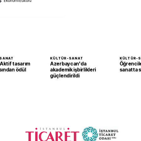
Ekonomi Editörü
SANAT
KÜLTÜR-SANAT
KÜLTÜR-
ktif tasarım
Azerbaycan'da
Öğrencil
sından ödül
akademik işbirlikleri
sanatta st
güçlendirildi