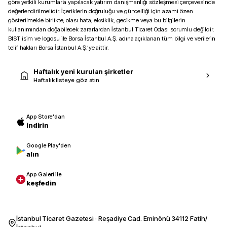
göre yetkili kurumlarla yapılacak yatırım danışmanlığı sözleşmesi çerçevesinde
değerlendirilmelidir. İçeriklerin doğruluğu ve güncelliği için azami özen
gösterilmekle birlikte, olası hata, eksiklik, gecikme veya bu bilgilerin
kullanımından doğabilecek zararlardan İstanbul Ticaret Odası sorumlu değildir.
BIST isim ve logosu ile Borsa İstanbul A.Ş. adına açıklanan tüm bilgi ve verilerin
telif hakları Borsa İstanbul A.Ş.’ye aittir.
Haftalık yeni kurulan şirketler
Haftalık listeye göz atın
App Store'dan
indirin
Google Play'den
alın
App Galeri ile
keşfedin
İstanbul Ticaret Gazetesi · Reşadiye Cad. Eminönü 34112 Fatih/