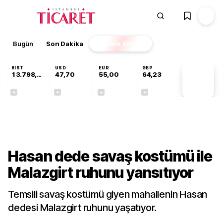
Bugün
Son Dakika
Finans
EKSTRA
BIST
USD
EUR
GBP
13.798,82
47,70
55,00
64,23
PİYASA
VERİLERİ
+0,70%
+0,16%
-0,02%
+0,08%
Kültür-Sanat
Hasan dede savaş kostümü ile
Malazgirt ruhunu yansıtıyor
Temsili savaş kostümü giyen mahallenin Hasan
dedesi Malazgirt ruhunu yaşatıyor.