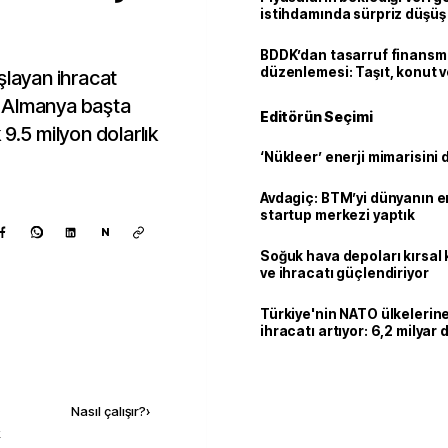
istihdamında sürpriz düşüş
BDDK’dan tasarruf finans
düzenlemesi: Taşıt, konut v
şlayan ihracat
limitler değişti
 Almanya başta
Editörün Seçimi
9.5 milyon dolarlık
‘Nükleer’ enerji mimarisini d
Avdagiç: BTM’yi dünyanın en 
startup merkezi yaptık
N
Soğuk hava depoları kırsal 
ve ihracatı güçlendiriyor
Türkiye'nin NATO ülkeleri
ihracatı artıyor: 6,2 milyar d
milyar doları aştı
Kaynak ekle
Nasıl çalışır?
›
k