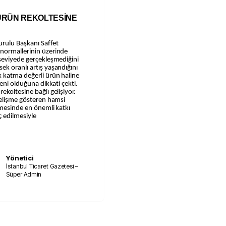
 ÜRÜN REKOLTESİNE
urulu Başkanı Saffet
 normallerinin üzerinde
 seviyede gerçekleşmediğini
k oranlı artış yaşandığını
k katma değerli ürün haline
deni olduğuna dikkati çekti.
koltesine bağlı gelişiyor.
gelişme gösteren hamsi
lmesinde en önemli katkı
ç edilmesiyle
Yönetici
İstanbul Ticaret Gazetesi –
Süper Admin