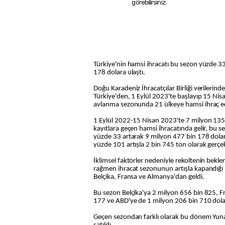
görebilirsiniz.
Türkiye'nin hamsi ihracatı bu sezon yüzde 33
178 dolara ulaştı.
Doğu Karadeniz İhracatçılar Birliği verilerin
Türkiye'den, 1 Eylül 2023'te başlayıp 15 Ni
avlanma sezonunda 21 ülkeye hamsi ihraç ed
1 Eylül 2022-15 Nisan 2023'te 7 milyon 135
kayıtlara geçen hamsi ihracatında gelir, bu
yüzde 33 artarak 9 milyon 477 bin 178 dolara 
yüzde 101 artışla 2 bin 745 ton olarak gerçek
İklimsel faktörler nedeniyle rekoltenin bekle
rağmen ihracat sezonunun artışla kapandığı 
Belçika, Fransa ve Almanya'dan geldi.
Bu sezon Belçika'ya 2 milyon 656 bin 825, F
177 ve ABD'ye de 1 milyon 206 bin 710 dolar
Geçen sezondan farklı olarak bu dönem Yun