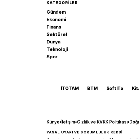
KATEGORILER
Gündem
Ekonomi
Finans
Sektörel
Dünya
Teknoloji
Spor
İTOTAM
BTM
SoftITo
Kit
Künye
•
İletişim
•
Gizlilik ve KVKK Politikası
•
Doğr
YASAL UYARI VE SORUMLULUK REDDİ