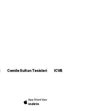
M
Cemile Sultan Tesisleri
ICVB
App Store'dan
indirin