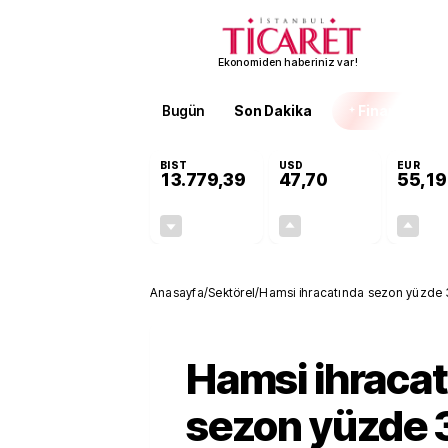
Ekonomiden haberiniz var!
Bugün
Son Dakika
Finans
EKST
BIST
USD
EUR
13.779,39
47,70
55,19
-0,14%
+0,15%
-19,42
0,07
Anasayfa
/
Sektörel
/
Hamsi ihracatında sezon yüzde 
Hamsi ihraca
sezon yüzde 3