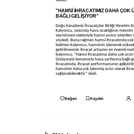
satıldı.
"HAMSİ İHRACATIMIZ DAHA ÇOK
BAĞLI GELİŞİYOR"
Doğu Karadeniz İhracatçılar Birliği Yönetim K
Kalyoncu, sezonda hava sıcaklığının mevsim
seyretmesi nedeniyle hamsi avının istenilen
söyledi. Buna rağmen hamsi ihracatında yükse
belirten Kalyoncu, hamsinin işlenerek yükse
getirilmesinin ihracat artışının en önemli ne
Kalyoncu, "Hamsi ihracatımız daha çok ürün re
Dolayısıyla tamamıyla hava şartlarına bağlı 
ihracatında, ihracat performansının geliştiri
hamsinin daha çok işlenmiş ürün olarak ihra
sağlanabilecektir." dedi.
Beğen
Kaydet