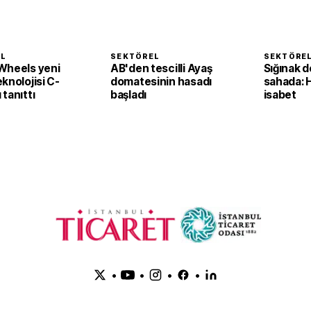
EL
SEKTÖREL
SEKTÖRE
Wheels yeni
AB'den tescilli Ayaş
Sığınak d
knolojisi C-
domatesinin hasadı
sahada: 
tanıttı
başladı
isabet
•
•
•
•