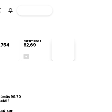
ÜYE
CANLI BORSA
Girişi
BRENTSPOT
.754
82,69
PİYASA
VERİLERİ
+0,20%
-0,11%
+0,00
-0,09
 gümüş 99.70
seldi?
eldi: ABD