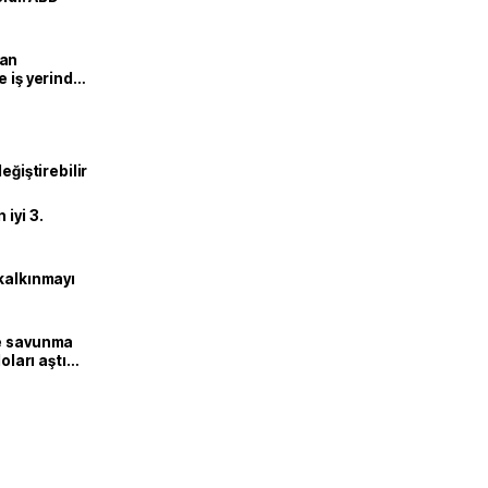
man
e iş yerinde
eğiştirebilir
iyi 3.
kalkınmayı
ne savunma
oları aştı