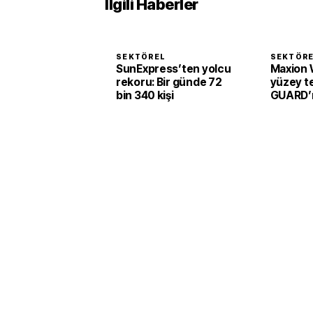
İlgili Haberler
SEKTÖREL
SEKTÖR
SunExpress’ten yolcu
Maxion 
rekoru: Bir günde 72
yüzey te
bin 340 kişi
GUARD’ı 