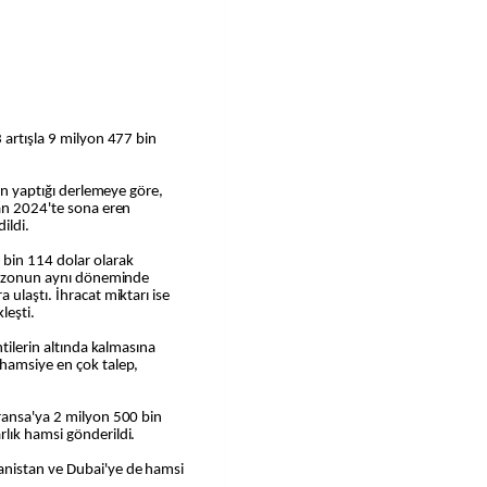
 artışla 9 milyon 477 bin
den yaptığı derlemeye göre,
san 2024'te sona eren
ildi.
 bin 114 dolar olarak
 sezonun aynı döneminde
ulaştı. İhracat miktarı ise
leşti.
ntilerin altında kalmasına
hamsiye en çok talep,
ransa'ya 2 milyon 500 bin
lık hamsi gönderildi.
anistan ve Dubai'ye de hamsi