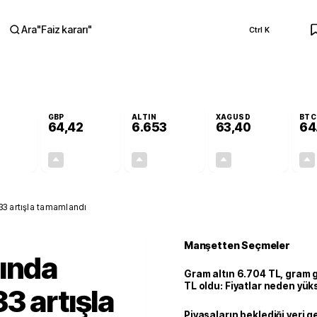
Ara
"
Faiz kararı
"
Ctrl K
RA
GBP
ALTIN
XAGUSD
BTC
64,42
6.653
63,40
64
+0,32%
+0,39%
+2,47%
+3,09%
0,18
0,25
160,32
1,90
33 artışla tamamlandı
Manşetten Seçmeler
tında
Gram altın 6.704 TL, gram
TL oldu: Fiyatlar neden yük
3 artışla
Piyasaların beklediği veri g