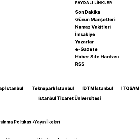
FAYDALI LINKLER
Son Dakika
Günün Manşetleri
Namaz Vakitleri
İmsakiye
Yazarlar
e-Gazete
Haber Site Haritası
RSS
ap İstanbul
Teknopark İstanbul
İDTM İstanbul
İTOSA
İstanbul Ticaret Üniversitesi
ulama Politikası
•
Yayın İlkeleri