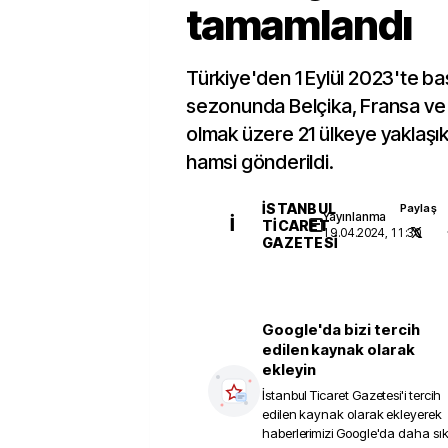
tamamlandı
Türkiye'den 1 Eylül 2023'te ba
sezonunda Belçika, Fransa ve
olmak üzere 21 ülkeye yaklaşık 
hamsi gönderildi.
İSTANBUL
Paylaş
Yayınlanma
İ
TICARET
19.04.2024, 11:30
GAZETESI
Google'da bizi tercih
edilen kaynak olarak
ekleyin
İstanbul Ticaret Gazetesi
'i tercih
edilen kaynak olarak ekleyerek
haberlerimizi Google'da daha sı