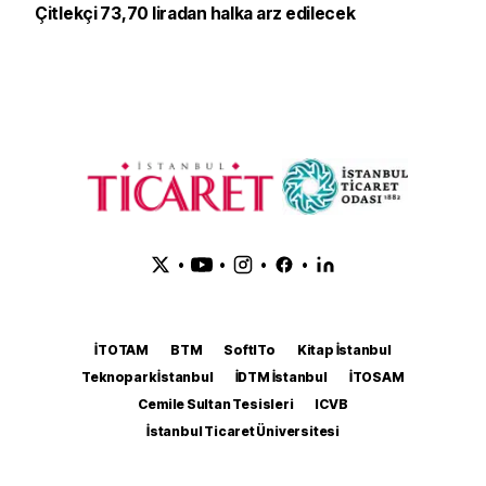
Çitlekçi 73,70 liradan halka arz edilecek
•
•
•
•
İTOTAM
BTM
SoftITo
Kitap İstanbul
Teknopark İstanbul
İDTM İstanbul
İTOSAM
Cemile Sultan Tesisleri
ICVB
İstanbul Ticaret Üniversitesi