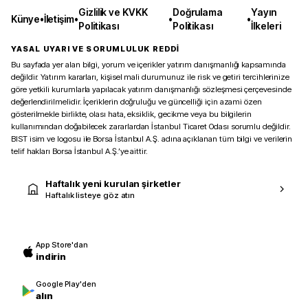
Gizlilik ve KVKK
Doğrulama
Yayın
Künye
•
İletişim
•
•
•
Politikası
Politikası
İlkeleri
YASAL UYARI VE SORUMLULUK REDDİ
Bu sayfada yer alan bilgi, yorum ve içerikler yatırım danışmanlığı kapsamında
değildir. Yatırım kararları, kişisel mali durumunuz ile risk ve getiri tercihlerinize
göre yetkili kurumlarla yapılacak yatırım danışmanlığı sözleşmesi çerçevesinde
değerlendirilmelidir. İçeriklerin doğruluğu ve güncelliği için azami özen
gösterilmekle birlikte, olası hata, eksiklik, gecikme veya bu bilgilerin
kullanımından doğabilecek zararlardan İstanbul Ticaret Odası sorumlu değildir.
BIST isim ve logosu ile Borsa İstanbul A.Ş. adına açıklanan tüm bilgi ve verilerin
telif hakları Borsa İstanbul A.Ş.’ye aittir.
Haftalık yeni kurulan şirketler
Haftalık listeye göz atın
App Store'dan
indirin
Google Play'den
alın