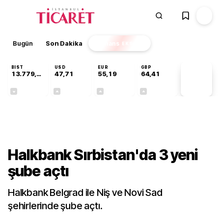
Bugün
Son Dakika
Finans
EKSTRA
BIST
USD
EUR
GBP
13.779,39
47,71
55,19
64,41
PİYASA
VERİLERİ
-0,14%
+0,18%
+0,32%
+0,38%
Sektörel
Halkbank Sırbistan'da 3 yeni
şube açtı
Halkbank Belgrad ile Niş ve Novi Sad
şehirlerinde şube açtı.