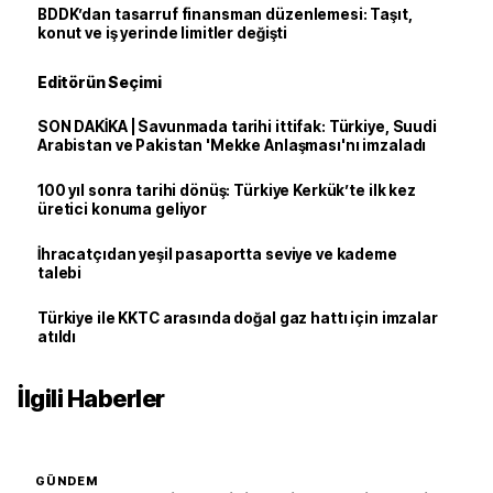
BDDK’dan tasarruf finansman düzenlemesi: Taşıt,
konut ve iş yerinde limitler değişti
Editörün Seçimi
SON DAKİKA | Savunmada tarihi ittifak: Türkiye, Suudi
Arabistan ve Pakistan 'Mekke Anlaşması'nı imzaladı
100 yıl sonra tarihi dönüş: Türkiye Kerkük’te ilk kez
üretici konuma geliyor
İhracatçıdan yeşil pasaportta seviye ve kademe
talebi
Türkiye ile KKTC arasında doğal gaz hattı için imzalar
atıldı
İlgili Haberler
GÜNDEM