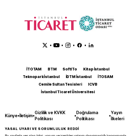
•
•
•
•
İTOTAM
BTM
SoftITo
Kitap İstanbul
Teknopark İstanbul
İDTM İstanbul
İTOSAM
Cemile Sultan Tesisleri
ICVB
İstanbul Ticaret Üniversitesi
Gizlilik ve KVKK
Doğrulama
Yayın
Künye
•
İletişim
•
•
•
Politikası
Politikası
İlkeleri
YASAL UYARI VE SORUMLULUK REDDİ
Bu sayfada yer alan bilgi, yorum ve içerikler yatırım danışmanlığı kapsamında