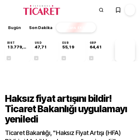
Bugün
Son Dakika
Finans
EKSTRA
BIST
USD
EUR
GBP
13.779,39
47,71
55,19
64,41
PİYASA
VERİLERİ
-0,14%
+0,18%
+0,32%
+0,38%
Gündem
Haksız fiyat artışını bildir!
Ticaret Bakanlığı uygulamayı
yeniledi
Ticaret Bakanlığı, "Haksız Fiyat Artışı (HFA)