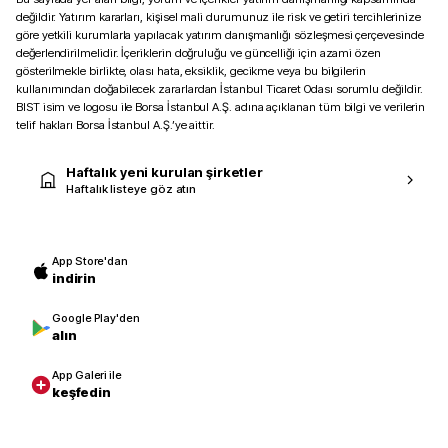
değildir. Yatırım kararları, kişisel mali durumunuz ile risk ve getiri tercihlerinize
göre yetkili kurumlarla yapılacak yatırım danışmanlığı sözleşmesi çerçevesinde
değerlendirilmelidir. İçeriklerin doğruluğu ve güncelliği için azami özen
gösterilmekle birlikte, olası hata, eksiklik, gecikme veya bu bilgilerin
kullanımından doğabilecek zararlardan İstanbul Ticaret Odası sorumlu değildir.
BIST isim ve logosu ile Borsa İstanbul A.Ş. adına açıklanan tüm bilgi ve verilerin
telif hakları Borsa İstanbul A.Ş.’ye aittir.
Haftalık yeni kurulan şirketler
Haftalık listeye göz atın
App Store'dan
indirin
Google Play'den
alın
App Galeri ile
keşfedin